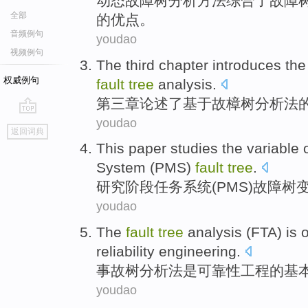
动态
故障
树
分析方法综合
了故障
全部
的
优点
。
音频例句
youdao
视频例句
The third
chapter
introduces
th
权威例句
fault
tree
analysis
.
第三
章
论述
了
基于
故
樟树
分析法
youdao
go
返回词典
top
This paper studies the
variable
System
(
PMS
)
fault
tree
.
研究
阶段
任务
系统
(
PMS
)
故障
树
youdao
The
fault
tree
analysis
(FTA)
is
reliability
engineering
.
事故
树
分析法
是
可靠性
工程
的
基
youdao