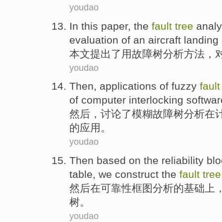
youdao
In this paper
,
the
fault
tree
analy
evaluation
of
an aircraft
landing
本文
提出
了
用故障
树
分析
方法
，
youdao
Then
,
applications
of
fuzzy
fault
of
computer
interlocking
softwar
然后
，讨论了
模糊
故障
树
分析
在
的
应用
。
youdao
Then
based
on
the
reliability
bl
table
, we construct
the
fault
tree
然后
在
可靠性
框图分析
的
基础
上
树
。
youdao