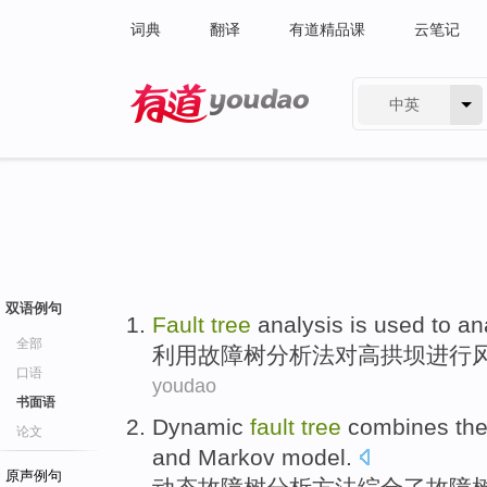
词典
翻译
有道精品课
云笔记
中英
有道 - 网易旗下搜索
双语例句
Fault
tree
analysis is used
to
an
全部
利用
故障
树
分析法
对
高
拱坝
进行
口语
youdao
书面语
Dynamic
fault
tree
combines
th
论文
and
Markov
model
.
原声例句