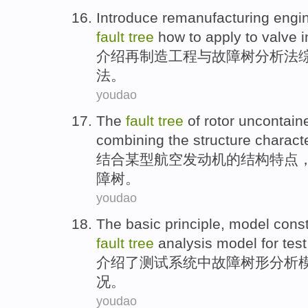
Introduce
remanufacturing
engi
fault
tree
how to
apply
to
valve
i
介绍
再
制造
工程
与
故障
树
分析法
法
。
youdao
The
fault
tree
of
rotor
uncontain
combining
the
structure
characte
结合
某型航空发动机
的
结构
特点
障
树
。
youdao
The
basic
principle
,
model
const
fault
tree
analysis
model
for
test
介绍了
测试
系统
中
故障
树形
分析
况
。
youdao