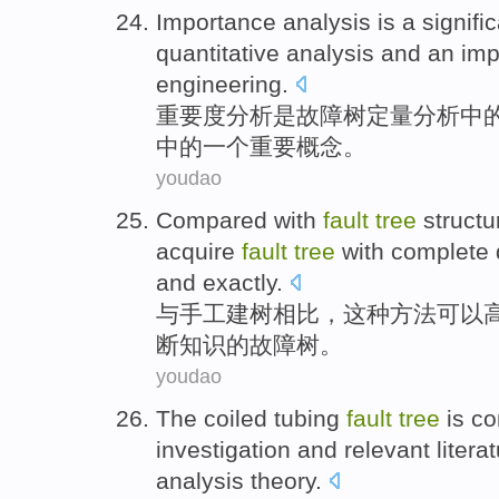
Importance
analysis
is
a
signifi
quantitative
analysis and
an
imp
engineering
.
重要
度
分析
是
故障
树
定量
分析
中
中的
一个
重要
概念
。
youdao
Compared
with
fault
tree
structu
acquire
fault
tree
with
complete
and
exactly
.
与
手工
建树
相比
，
这种
方法
可以
断
知识
的
故障
树
。
youdao
The
coiled tubing
fault
tree
is
co
investigation
and
relevant
litera
analysis
theory
.