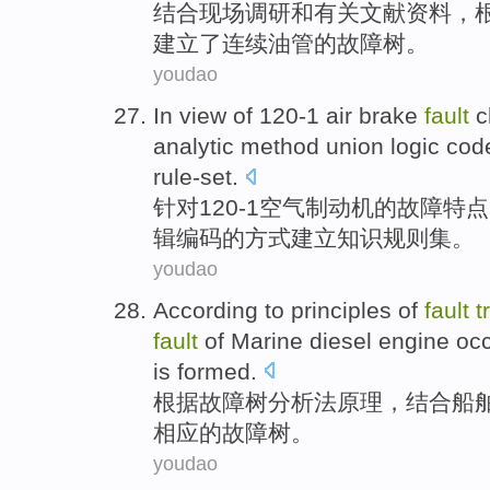
结合
现场
调研
和
有关
文献资料
，
建立了
连续
油管
的
故障树。
youdao
In view
of 120
-
1
air
brake
fault
c
analytic method
union
logic
cod
rule-set
.
针对
120
-
1
空气
制动机
的
故障
特点
辑
编码
的
方式
建立
知识
规则集
。
youdao
According to
principles
of
fault
t
fault
of
Marine
diesel engine
oc
is formed.
根据
故障
树
分析法
原理
，结合
船
相应
的
故障树。
youdao