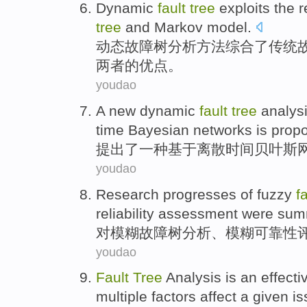
Dynamic
fault
tree
exploits the
r
tree
and
Markov
model
.
动态
故障
树
分析方法综合
了
传统
两者
的
优点
。
youdao
A new
dynamic
fault
tree
analys
time
Bayesian
networks
is
prop
提出了一种
基于
离散时间
贝叶斯
youdao
Research
progresses
of
fuzzy
f
reliability
assessment
were sum
对
模糊
故障
树
分析
、模糊
可靠性
youdao
Fault
Tree
Analysis
is
an effecti
multiple
factors
affect
a given i