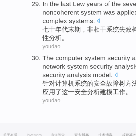
In the last Lew years of the
seve
noncoherent
system
was
applie
complex
systems
.
七十年代
末期
，
非相干
系统
失效
性
分析
。
youdao
The
computer
system
security
a
network
system
security analys
security
analysis model.
针对
计算机
系统
的
安全
故障
树
方
应用
了这
一安全
分析
建模工作。
youdao
关于有道
Investors
有道智选
官方博客
技术博客
诚聘英