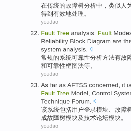
在
传统
的
故障
树
分析
中，
类似
人
得到
有效地处理。
youdao
Fault
Tree
analysis
,
Fault
Mode
Reliability
Block
Diagram
are th
system
analysis
.
常规的
系统
可靠性
分析
方法
有
故
和
可靠性
框图法
等。
youdao
As far as AFTSS concerned, it i
Fault
Tree
Model
,
Control
Syst
Technique
Forum
.
该
系统
包括
用户
登录模块
、
故障
成
故障树模块
及
技术
论坛模块
。
youdao