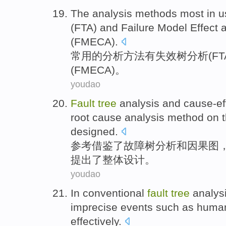
The
analysis
methods
most in
u
(
FTA
)
and
Failure
Model
Effect
(
FMECA
).
常用
的
分析
方法
有
失效
树
分析(
FT
(
FMECA
)。
youdao
Fault
tree
analysis
and
cause-ef
root
cause
analysis
method
on 
designed
.
参考借鉴
了
故障
树
分析
和
因果
图
提出了整体
设计
。
youdao
In
conventional
fault
tree
analys
imprecise
events
such as
huma
effectively
.