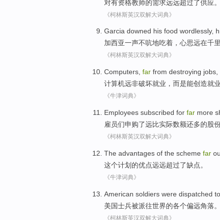
对
有资格
教师
的
需求
远远
超过了
供应
《柯林斯英汉双解大词典》
Garcia downed his
food wordlessly
,
h
加西亚
一声不
吭
地吃着，
心思
远在
千
《柯林斯英汉双解大词典》
Computers
,
far
from
destroying
jobs
,
计算机
远非
破坏
就业
，而是
能
创造
就
《牛津词典》
Employees
subscribed
for
far
more
s
雇员们
申购
了
远
比实际数额还
多
的
股
《柯林斯英汉双解大词典》
The
advantages
of the
scheme
far
ou
这个
计划
的
优点
远远
超过
了
缺点
。
《牛津词典》
American
soldiers
were
dispatched
t
美国
士兵
被
派
往世界
的
各个
偏远
角落
《柯林斯英汉双解大词典》