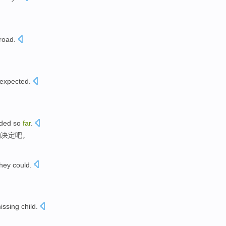
road
.
expected
.
ided
so
far
.
的
决定
吧。
hey could.
issing
child
.