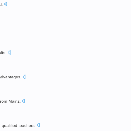
ed
.
ults
.
advantages
.
from Mainz
.
f
qualified
teachers
.