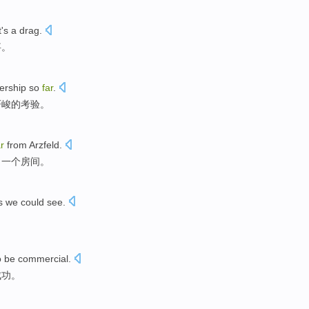
it's a
drag
.
事。
ership
so
far
.
严峻的
考验
。
ar
from
Arzfeld
.
了
一个
房间
。
 we could see.
o be
commercial
.
成功。