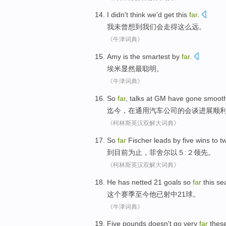
I
didn't
think
we
'd
get
this
far
.
我
未曾
想到
我们
会
走
得
这么远。
《牛津词典》
Amy
is
the smartest
by
far
.
埃米
显然
最
聪明。
《牛津词典》
So
far
,
talks
at
GM
have
gone smooth
迄今
，
在
通用汽车公司
的
会谈
进展
顺
《柯林斯英汉双解大词典》
So
far
Fischer leads
by five wins to t
到目前
为止
，菲舍尔以５:２领先。
《柯林斯英汉双解大词典》
He
has
netted
21
goals
so
far
this
se
这个
赛季
至今
他
已
射中
21
球
。
《牛津词典》
Five
pounds
doesn't
go very
far
thes