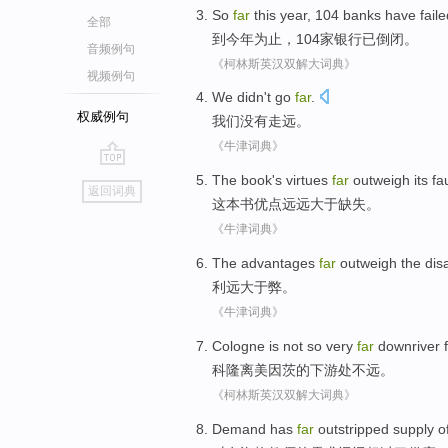
So
far
this year
, 104
banks
have
fail
全部
到
今年
为止
，104
家银行
已
倒闭
。
音频例句
《柯林斯英汉双解大词典》
视频例句
We
didn't
go
far
.
权威例句
我们
没有
走
远
。
《牛津词典》
go
The book
's
virtues
far
outweigh its
fa
返回词典
top
这本
书
优点
远远
大于
缺失。
《牛津词典》
The advantages
far
outweigh
the
dis
利
远大
于弊。
《牛津词典》
Cologne
is
not so very
far
downriver
科隆
离美
因
茨的
下游处
不远
。
《柯林斯英汉双解大词典》
Demand
has
far
outstripped
supply
o