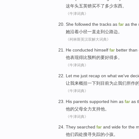
这
年头
五
英镑
买
不
了多少东西。
《牛津词典》
She
followed the
tracks as
far
as the
她
沿着
小径
一直走到
公路
边。
《柯林斯英汉双解大词典》
He
conducted
himself
far
better
than
他
表现
得
比
预料的要好得多。
《牛津词典》
Let
me
just recap
on what
we
've
dec
让
我
来
概括
一下到目前为止
我们
所
作
《牛津词典》
His
parents
supported
him
as
far
as t
他
的
父母
全力支持
他
。
《牛津词典》
They
searched
far
and wide for
the
m
他们
四处搜寻
失踪
的
小孩
。