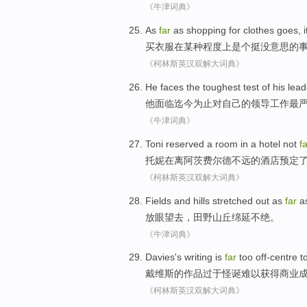
《牛津词典》
As
far
as
shopping for
clothes
goes
, 
买
衣服
在某种程度
上
是个挺
没意思
的
《柯林斯英汉双解大词典》
He
faces
the toughest
test
of
his
lead
他
面临
迄今为止对
自己
的
领导工作
最
《牛津词典》
Toni
reserved
a
room
in
a
hotel
not
f
托妮
在
离
阿茨费尔德不远
的
酒店
预定
《柯林斯英汉双解大词典》
Fields
and hills
stretched
out as
far
as
放眼望去，
田野
山丘
绵延
不绝。
《牛津词典》
Davies
's
writing
is
far
too
off-centre
t
戴维斯
的
作品
过于
怪诞
难以获得商业
《柯林斯英汉双解大词典》