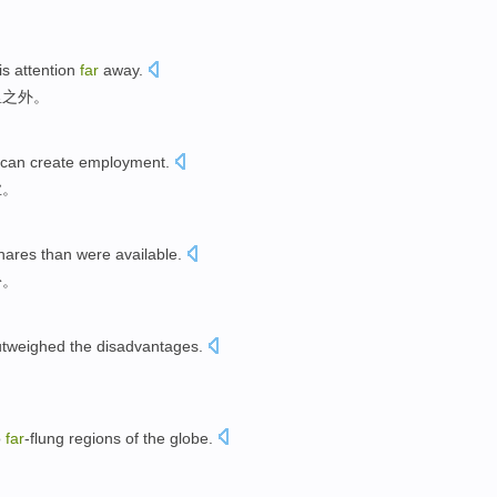
。
is attention
far
away
.
里之外
。
can
create
employment
.
业
。
hares
than were
available.
份
。
tweighed
the
disadvantages
.
o
far
-flung regions
of the
globe
.
。