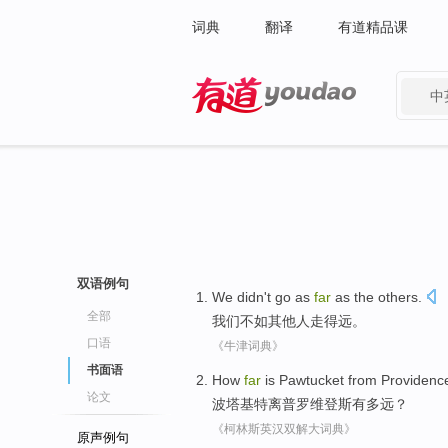
词典
翻译
有道精品课
中
有道 - 网易旗下搜索
双语例句
We
didn't
go
as
far
as
the others
.
全部
我们
不如
其他人
走
得远
。
口语
《牛津词典》
书面语
How
far
is
Pawtucket
from
Providenc
论文
波
塔基
特离普罗维登斯有
多
远
？
《柯林斯英汉双解大词典》
原声例句