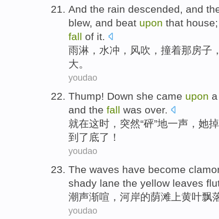
And the rain
descended, and the
blew
,
and
beat
upon
that
house
fall
of it.
雨
淋，水冲，
风
吹
，撞着
那
房子
大
。
youdao
Thump! Down
she
came
upon
a
and the
fall
was
over
.
就
在
这时，突然“砰”地
一
声，
她
掉
到了底了！
youdao
The
waves have become clamo
shady lane
the
yellow leaves flu
潮声渐
喧
，
河岸
的
荫
滩上
黄叶
飘
youdao