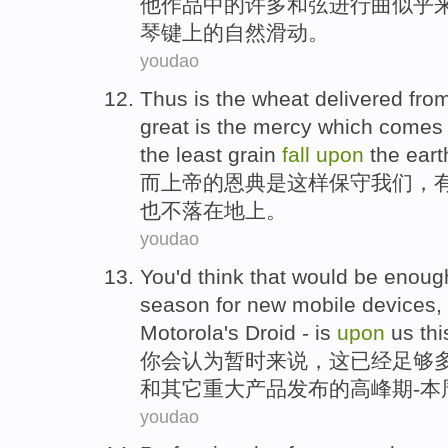
他
作品
中的
许多和弦进行曲
似乎
琴键
上
的自然滑动。
youdao
Thus
is
the
wheat delivered fro
great
is
the mercy which comes
the least
grain
fall
upon
the
eart
而上帝
的
恩典
是
这样
保守
我们
，
也
不
落
在
地上
。
youdao
You
'd
think that
would be
enoug
season
for
new mobile
devices
,
Motorola
's
Droid
- is
upon
us
th
你
会
认为
暂时
来说
，这
已经足够
和
其它
重大
产品发布
的
高峰期
-
本
youdao