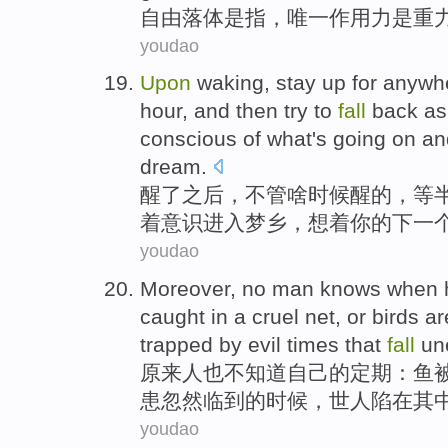
自由
落体
是
指，
唯一
作用力
是
重
youdao
Upon
waking
, stay up
for anywh
hour,
and then
try
to
fall
back as
conscious
of what's
going
on a
dream
.
醒
了之后，
不管
啥时候醒的，等
着意识
进入
梦乡
，
想着
你
的
下一
youdao
Moreover,
no
man
knows
when
caught
in a
cruel
net
, or
birds
ar
trapped
by
evil
times
that
fall
un
原来
人
也不
知道
自己
的定期：
鱼
患
忽然
临到的
时候
，
世人
陷
在
其
youdao