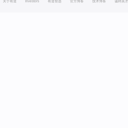
关于有道
Investors
有道智选
官方博客
技术博客
诚聘英