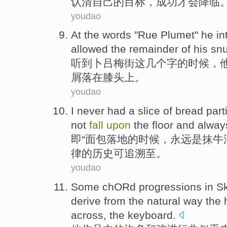
认清自己
的
目标
，成功
才
会
降临
youdao
At
the
words
"
Rue
Plumet"
he
in
allowed
the remainder
of
his
snu
听到卜吕梅
街
这
几个
字
的
时候，
屑
落
在
膝头上
。
youdao
I never had a slice
of
bread
part
not
fall
upon
the
floor and
alway
即“
面包
落地
的
时候，
永远
是
抹
牛
律
的
历史可追溯至。
youdao
Some
chORd
progressions
in
Sk
derive from
the
natural
way the
across, the keyboard.