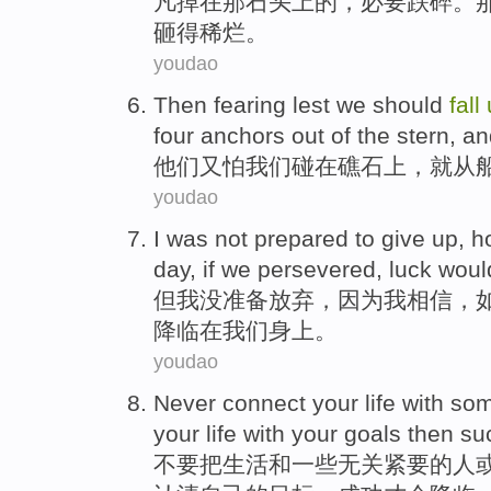
凡
掉
在
那
石头
上
的，必要跌
碎
。
砸得稀烂。
youdao
Then fearing
lest
we
should
fall
four
anchors out
of the
stern
, an
他们
又
怕
我们
碰
在礁石
上，
就
从
youdao
I
was not
prepared to
give up
,
h
day
,
if
we persevered
,
luck
woul
但
我
没
准备
放弃
，
因为
我
相信
，
降临
在
我们
身上。
youdao
Never
connect
your
life
with
so
your
life
with
your
goals
then su
不要
把
生活
和
一些
无关
紧要
的人