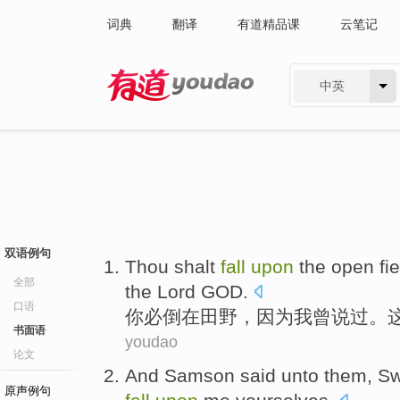
词典
翻译
有道精品课
云笔记
中英
有道 - 网易旗下搜索
双语例句
Thou shalt
fall
upon
the
open fie
全部
the Lord GOD
.
口语
你
必
倒
在
田野
，
因为
我
曾
说
过。
书面语
youdao
论文
And Samson
said
unto
them,
Sw
原声例句