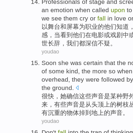
Professionals
of
stage
and
scre
an emotion
when
called
upon
to
we
see
them
cry
or
fall
in
love
o
以
舞台
和
屏幕
为
职业
的
他们
知道
感
，
当
看到
他们
在
电影
或
戏剧中
世长辞，
我们
都
深信不疑。
youdao
Soon
she
was
certain that
the
n
of
some
kind, the more so when,
overhead,
they
were followed
b
the ground
.
很快
，
她
确信
这些
声音
是
某种
野
来，
有些
声音是从头顶上的
树枝
有
沉重的物体掉到地上的声音。
youdao
Don't
fall
into
the
trap
of
thinking