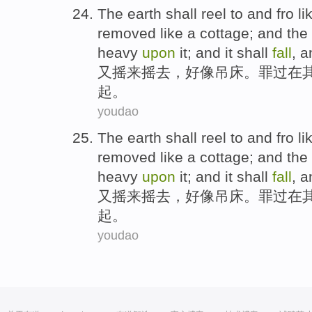
The earth shall reel to and
fro
li
removed like a cottage; and the
heavy
upon
it; and it shall
fall
, 
又
摇
来摇去，
好像
吊床。
罪过
在
起
。
youdao
The earth shall reel to and
fro
li
removed like a cottage; and the
heavy
upon
it; and it shall
fall
, 
又
摇
来摇去，
好像
吊床。
罪过
在
起
。
youdao