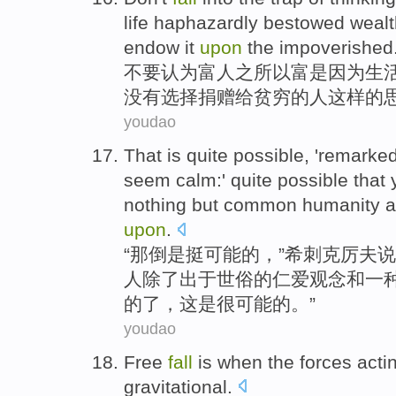
life
haphazardly
bestowed
wealt
endow
it
upon
the
impoverished
不要
认为
富人
之所以富
是因为
生
没有
选择
捐赠
给
贫穷
的
人
这样
的
youdao
That
is
quite
possible
, '
remarked
seem
calm
:'
quite
possible
that
nothing
but
common
humanity
a
upon
.
“
那
倒是
挺
可能
的，”希刺克
厉夫
说
人
除了
出于
世俗
的
仁爱
观念
和
一
的了，
这
是
很
可能的。”
youdao
Free
fall
is
when the
forces
acti
gravitational
.