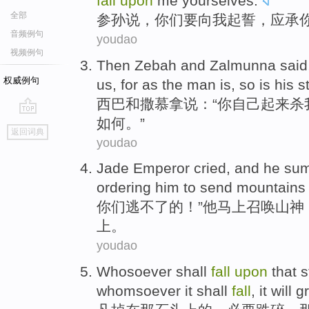
fall
upon
me
yourselves.
全部
参
孙
说
，
你们
要
向
我
起誓
，应承
音频例句
youdao
视频例句
Then Zebah
and
Zalmunna
said
权威例句
us
,
for as
the
man
is
, so is his
s
西
巴
和
撒
慕
拿
说
：“
你自己
起来杀
如何。”
go
返回词典
top
youdao
Jade Emperor cried, and
he
su
ordering
him
to send
mountains
你们逃不了的！”
他
马上
召唤
山神
上
。
youdao
Whosoever shall
fall
upon
that
s
whomsoever
it
shall
fall
,
it will
g