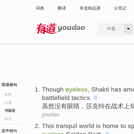
词典
翻译
有道精品课
云笔记
中英
有道 - 网易旗下搜索
双语例句
Though
eyeless
,
Shakti
has
ama
全部
battlefield
tactics
.
口语
虽然
没有眼睛，
莎
克特
在
战术
上
书面语
youdao
论文
This
tranquil
world
is
home to sp
原声例句