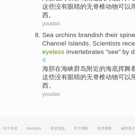
这些
没有眼睛的
无脊椎动物
可以
西。
youdao
Sea urchins
brandish
their
spin
Channel
Islands
.
Scientists
rece
eyeless
invertebrates
"see"
by
d
海胆
在
海峡
群岛
附近
的
海底
挥舞
这些
没有眼睛的
无脊椎动物
可以
西。
youdao
关于有道
Investors
有道智选
官方博客
技术博客
诚聘英