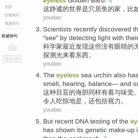
eyeless
Golden Barb.
全部
这
静谧
的
世界
是
穴居
鱼
的家，
比
音频例句
youdao
视频例句
Scientists
recently
discovered t
权威例句
“see”
by
detecting
light
with
thei
科学家
最近
发现
这些没有眼睛的
探测
光
来看东西。
go
返回词典
top
youdao
The
eyeless
sea urchin
also
ha
smell, hearing,
balance
— and
s
这种
目盲的海胆
同样
有着
与
味觉
令人吃惊地是
，
还包括
视力。
youdao
But
recent
DNA
testing
of
the
ey
has
shown
its
genetic
make-up