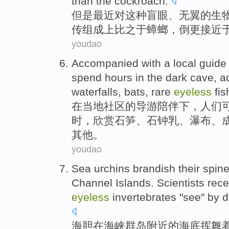
than
the
cockroach
.
但是
最近
对
这种
盲眼、无
翼
的
生
传
组成上
比之于蟑螂，倒
更
接近
youdao
Accompanied with
a
local
guide
spend
hours
in
the dark
cave
,
a
waterfalls
,
bats
,
rare
eyeless
fi
在
当地
社区
的
导游
陪伴
下，
人们
时
，
欣赏
石笋
、
石钟乳
、
瀑布
、
其他。
youdao
Sea urchins
brandish
their
spin
Channel
Islands
.
Scientists
rece
eyeless
invertebrates
"see"
by
d
海胆
在
海峡
群岛
附近
的
海底
挥舞