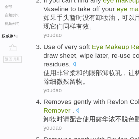
If
you
can
't
find
any
eye
makeu
全部
Vaseline
to take off your
eye
ma
音频例句
如果
手头暂时
没有
卸妆
油，
可以
视频例句
现
它们同样
有效
。
youdao
权威例句
Use
of
very
soft
Eye
Makeup
Re
draw sheet
,
wipe
later
,
re-use c
go
返回词典
top
residues
.
使用
非常
柔和
的
眼部
卸妆
乳
，
让
除
细微
残留物
。
youdao
Removes gently
with
Revlon
Col
Remover
.
卸妆
时请
配合使用
露华浓
不脱色
youdao