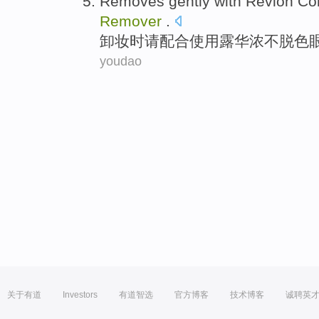
Removes gently
with
Revlon
Col
Remover
.
卸妆
时请
配合使用
露华浓
不脱色
youdao
关于有道
Investors
有道智选
官方博客
技术博客
诚聘英