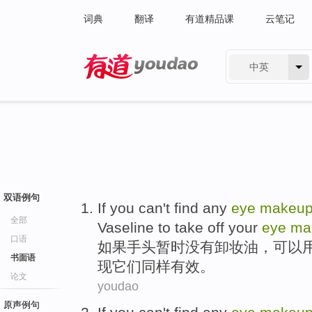
词典
翻译
有道精品课
云笔记
中英
有道 - 网易旗下搜索
双语例句
If
you
can
't
find
any
eye
makeu
全部
Vaseline
to take off your
eye
ma
口语
如果
手头暂时
没有
卸妆
油，
可以
书面语
现
它们同样有效。
论文
youdao
原声例句