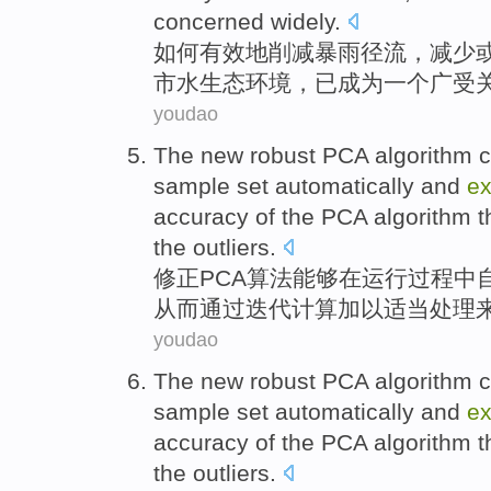
concerned
widely
.
如何
有效地
削减
暴雨
径流
，
减少
市
水
生态
环境
，
已
成为
一个
广
受
youdao
The new robust
PCA
algorithm
sample
set
automatically
and
ex
accuracy
of
the
PCA
algorithm 
the
outliers
.
修正
PCA
算法
能够
在
运行过程
中
从而
通过
迭代计算加以
适当
处理
youdao
The
new robust
PCA
algorithm
sample
set
automatically
and
ex
accuracy
of
the PCA algorithm 
the outliers.