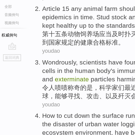
全部
Article 15 any
animal
farm
shou
音频例句
epidemics
in time.
Stud stock
a
视频例句
kept
healthy
up to the
standards
第十五
条
动物
饲养场
应当
及时扑
权威例句
到
国家
规定
的
健康
合格
标准
。
youdao
go
返回词典
top
Wondrously
,
scientists
have
fou
cells in
the
human
body's
immu
and
exterminate
particles
harmi
令人啧啧称奇
的
是，
科学家
们
最
球，
能够
寻找
、
攻击
、
以及
歼灭
youdao
How to
cut down
the
surface run
the
disaster
of
urban
water logg
ecosystem
environment
,
have
b