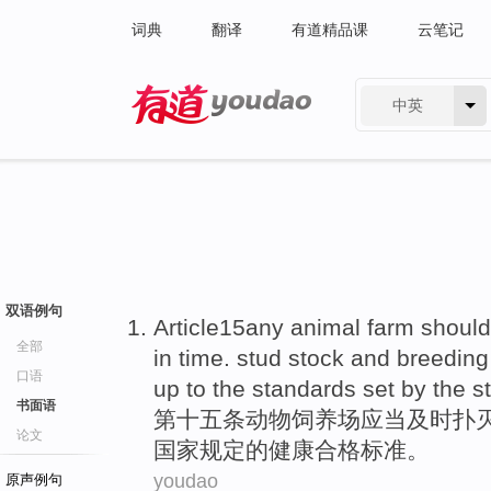
词典
翻译
有道精品课
云笔记
中英
有道 - 网易旗下搜索
双语例句
Article15any
animal
farm
should
全部
in time.
stud
stock and breedin
口语
up to the
standards
set
by
the
s
书面语
第十五
条
动物
饲养场
应当
及时扑
论文
国家
规定
的
健康
合格
标准
。
youdao
原声例句