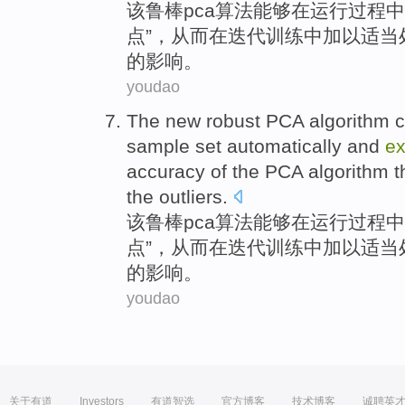
该
鲁
棒
pca
算法
能够
在
运行过程中
点”，从而在迭代训练中加以
适当
的
影响
。
youdao
The
new robust
PCA
algorithm
sample
set
automatically
and
ex
accuracy
of
the PCA algorithm 
the outliers.
该
鲁
棒
pca
算法
能够
在
运行过程中
点”，从而在迭代训练中加以
适当
的
影响
。
youdao
关于有道
Investors
有道智选
官方博客
技术博客
诚聘英