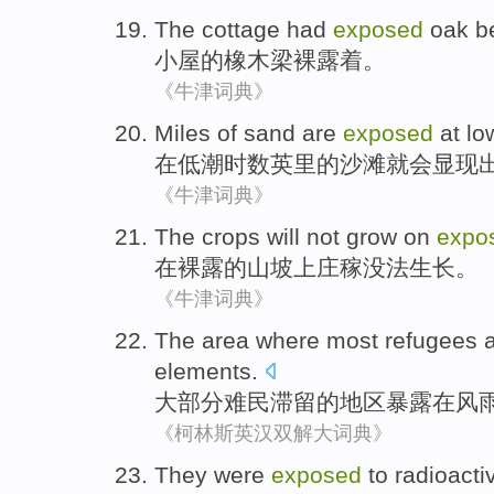
The cottage
had
exposed
oak
b
小屋
的
橡木
梁裸露着
。
《牛津词典》
Miles
of
sand
are
exposed
at
lo
在
低潮
时数
英里
的
沙滩
就会
显现
《牛津词典》
The
crops
will not
grow
on
expo
在
裸露
的山坡上
庄稼
没法
生长
。
《牛津词典》
The
area where
most
refugees
a
elements.
大部分
难民
滞留
的
地区
暴露在风
《柯林斯英汉双解大词典》
They
were
exposed
to
radioacti