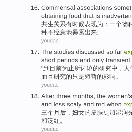
Commensal associations
somet
obtaining
food
that
is
inadverten
共生
关系
有时候
表现为：
一
个
物
种
不经意地
暴露出来
。
youdao
The
studies
discussed
so far
ex
short
periods
and
only
transient
"到目前
为止
所
讨论
的
研究
中，
人
而且
研究的只是
短暂
的
影响
。
youdao
After
three
months
, the
women
'
and
less
scaly
and
red
when
ex
三个
月后
，
妇女
的
皮肤
更加
湿润
和
泛
红
。
youdao