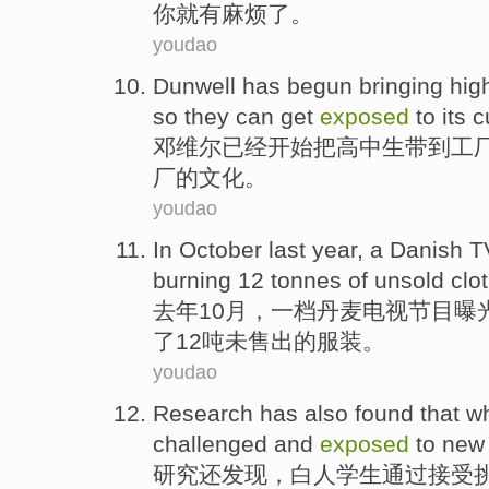
你就
有
麻烦了。
youdao
Dunwell
has
begun
bringing
hig
so
they
can
get
exposed
to
its
c
邓维尔
已经
开始
把
高中生
带到
工
厂的
文化
。
youdao
In
October
last year,
a Danish
T
burning
12
tonnes
of
unsold
clo
去年
10月
，
一档
丹麦
电视
节目
曝
了
12
吨
未售出
的
服装。
youdao
Research
has also
found that
wh
challenged
and
exposed
to
new
研究
还
发现
，
白人
学生
通过
接受