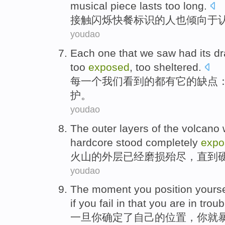
musical
piece
lasts
too
long
.
接触
闪烁
快餐
标识的人
也
倾向
于
youdao
Each
one
that
we
saw
had
its
d
too
exposed
,
too
sheltered.
每
一
个
我们
看到
的
都有
它
的
缺点
护。
youdao
The outer layers
of
the
volcano
hardcore
stood
completely
expo
火山
的
外层
已经
磨损
殆尽，
直到
youdao
The
moment
you
position
yourse
if
you
fail
in
that you
are in troub
一旦
你
确定了
自己
的
位置
，你就