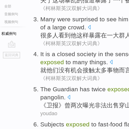
关于
这场
暴乱
的
报道
暴露了
一个
全部
《柯林斯英汉双解大词典》
音频例句
Many
were surprised
to
see
him
视频例句
of
a
large
crowd
.
权威例句
很多人
看到
他
这样
暴露
在
一
大
群
《柯林斯英汉双解大词典》
go
It
is a
closed
society
in the
sens
返回词典
top
exposed
to
many
things
.
就
他们
没有
机会
接触
太多
事物
而
《柯林斯英汉双解大词典》
The
Guardian has
twice
expose
pangolin
.
《卫报》
曾
两次
曝光
非法
出售
穿
youdao
Subjects
exposed
to
fast-food
f