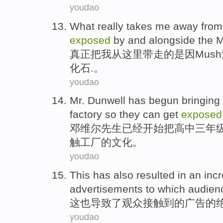
youdao
What really
takes
me
away
from
exposed
by
and
alongside the
M
真正
把
我
从
这里带走
的是
因
Mush
化石
.。
youdao
Mr.
Dunwell
has
begun
bringing
factory
so
they
can
get
exposed
邓维尔先生
已经
开始
把
高中
三年
触
工厂的
文化
。
youdao
This
has also
resulted in
an
inc
advertisements
to
which audien
这
也
导致
了
观众
接触到
的
广告
的
youdao