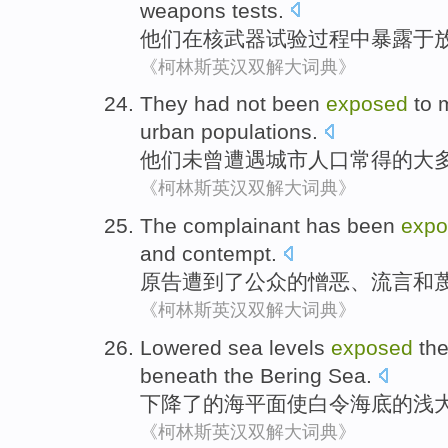
weapons
tests
.
他们
在
核武器
试验
过程中
暴露
于
《柯林斯英汉双解大词典》
They
had not been
exposed
to
urban
populations
.
他们
未曾
遭遇
城市
人口
常
得的
大
《柯林斯英汉双解大词典》
The
complainant
has been
expo
and
contempt
.
原告遭到
了
公众
的
憎恶
、
流言
和
《柯林斯英汉双解大词典》
Lowered
sea
levels
exposed
th
beneath
the
Bering
Sea.
下降了
的
海平面
使
白令海
底的
浅
《柯林斯英汉双解大词典》