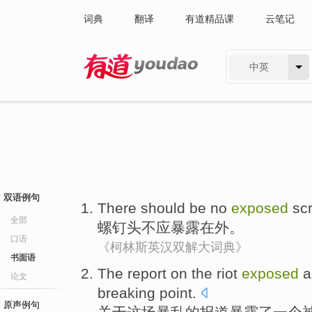
词典
翻译
有道精品课
云笔记
中英
有道 - 网易旗下搜索
双语例句
There
should be
no
exposed
sc
全部
螺钉
头
不
应
暴露在外
。
口语
《柯林斯英汉双解大词典》
书面语
The
report
on
the riot
exposed
a
论文
breaking
point.
原声例句