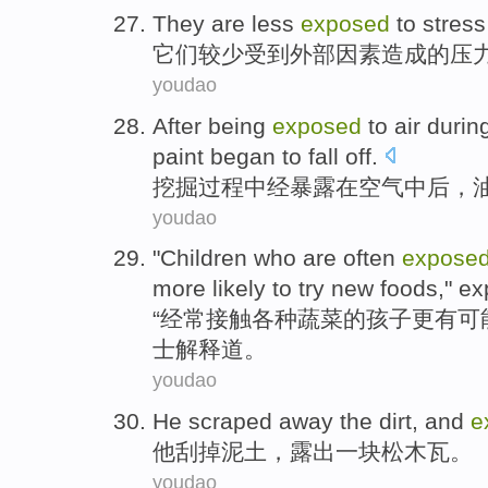
T
hey are less
exposed
to stress
它
们较少受到外部因素造成的压
youdao
A
fter being
exposed
to air durin
paint began to fall off.
挖
掘过程中经暴露在空气中后，
youdao
"
Children who are often
expose
more likely to try new foods," ex
“
经常接触各种蔬菜的孩子更有可能
士解释道。
youdao
He
scraped
away the
dirt
, and
e
他
刮
掉
泥土
，
露出
一
块松木瓦。
youdao