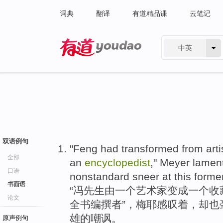
词典
翻译
有道精品课
云笔记
中英
有道 - 网易旗下搜索
双语例句
"
Feng had transformed
from
arti
全部
an
encyclopedist
,"
Meyer
lamen
口语
nonstandard
sneer
at this
forme
书面语
“
冯先生
由
一
个
艺术家
变成一个
收
论文
全书编撰者”，
梅耶
感叹
着，却也
雄
的
嘲讽
。
原声例句