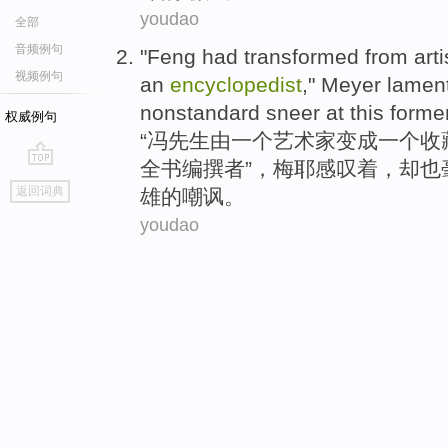
youdao
全部
音频例句
"
Feng had transformed
from
arti
视频例句
an
encyclopedist
,"
Meyer
lamen
nonstandard
sneer
at this
forme
权威例句
“
冯先生
由
一
个
艺术家
变成一个
收
全书编撰者”，
梅耶
感叹
着，却也
go
返回词典
雄
的
嘲讽
。
top
youdao