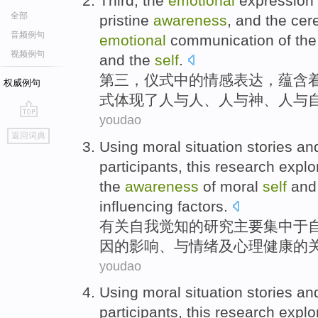
Third
, the
emotional
expression
全部
pristine
awareness
, and
the
cere
音频例句
emotional
communication
of
the
视频例句
and
the
self
.
第三
，
仪式
中的
情感
表达
，
蕴含
权威例句
式
体现
了人与人、
人
与
神
、人与
youdao
go
返回词典
top
Using moral situation stories
an
participants, this
research
explo
the
awareness
of
moral
self
an
influencing
factors
.
有关
自我
觉
知
的
研究
主要集中于
因
的
影响
、与
情绪
及
心理健康
的
youdao
Using moral situation stories
an
participants, this
research
explo