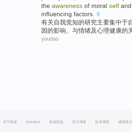
the
awareness
of
moral
self
an
influencing
factors
.
有关
自我
觉
知
的
研究
主要集中于
因
的
影响
、与
情绪
及
心理健康
的
youdao
关于有道
Investors
有道智选
官方博客
技术博客
诚聘英