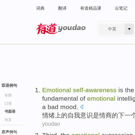
词典
翻译
有道精品课
云笔记
中英
有道 - 网易旗下搜索
双语例句
Emotional
self-awareness
is
the
全部
fundamental
of
emotional
intell
口语
a
bad
mood
.
书面语
情绪
上
的
自我意识
是
情商
的
下一
论文
youdao
原声例句