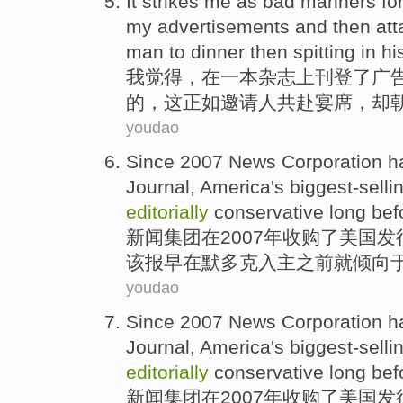
It
strikes
me
as
bad manners
fo
my
advertisements
and then
att
man to dinner then
spitting
in
hi
我
觉得，
在一
本
杂志
上刊登了
广
的，
这
正如
邀请人共赴宴席，却
youdao
Since 2007
News
Corporation
h
Journal
,
America
's
biggest-selli
editorially
conservative
long
bef
新闻
集团
在2007年收购了
美国
发
该报早在
默多克
入主
之前
就倾向
youdao
Since 2007
News
Corporation
h
Journal
,
America
's
biggest-selli
editorially
conservative
long
bef
新闻
集团
在2007年收购了
美国
发