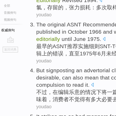
Editorially
Revised 1994.
全部
氯
，
存留
的，
张力
损耗
：
多次
取
音频例句
youdao
视频例句
The
original
ASNT
Recommend
权威例句
published in October 1966 and
editorially
until
June
1975.
最早的
ASNT
推荐
实施
细则SNT-T
go
返回词典
top
辑
上的错误，
直至
1975年
6月
未
youdao
But
signposting
an
advertorial
c
desirable,
can also
mean that
c
compulsion
to
read
it
.
不过
，
在
编辑
乐意的情况下将
一
味着
，
消费者
不
觉得
有
多大
必要
youdao