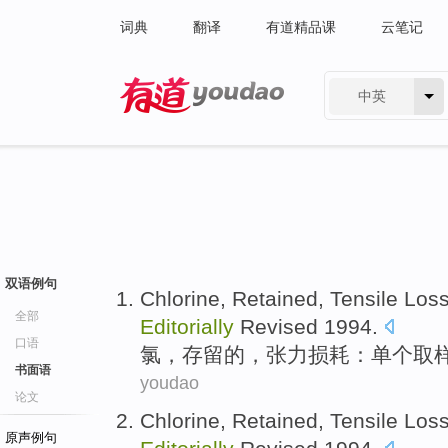
词典
翻译
有道精品课
云笔记
中英
有道 - 网易旗下搜索
双语例句
Chlorine
,
Retained
,
Tensile
Los
全部
Editorially
Revised 1994.
口语
氯
，
存留
的，
张力
损耗
：
单个
取
书面语
youdao
论文
Chlorine
,
Retained
,
Tensile
Los
原声例句