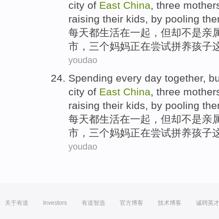
city
of
East
China
,
three
mother
raising
their kids
, by
pooling
the
每天
都生活
在一起
，
但却
不是
亲
市
，
三个
妈妈
正在
尝试
拼
养
孩子
youdao
Spending every day
together
,
bu
city
of
East
China
,
three
mother
raising
their kids
, by
pooling
the
每天
都生活
在一起
，
但却
不是
亲
市
，
三个
妈妈
正在
尝试
拼
养
孩子
youdao
关于有道
Investors
有道智选
官方博客
技术博客
诚聘英