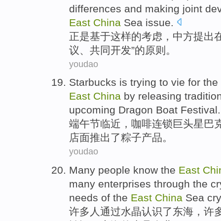
differences and
making
joint
de
East
China
Sea
issue
.
正是
基于
这样
的
考虑，
中方
提出
议、
共同
开发
”的
原则
。
youdao
Starbucks
is trying to
vie for
the
East
China
by
releasing
traditio
upcoming
Dragon
Boat Festival.
端午节
临近，
咖啡
连锁巨头星巴
店面
推出
了
粽子
产品。
youdao
Many
people
know
the
East
Chi
many
enterprises
through
the
cr
needs
of the
East
China
Sea cry
许多
人
通过
水晶
认识
了
东海
，许