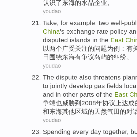
认识
了东海的水晶
企业
。
youdao
Take
,
for
example
,
two
well-publ
China
's
exchange rate
policy
an
disputed
islands
in the
East
Chi
以
两个
广受关注
的
问题
为
例
：有
日
围绕
东海
有
争议
岛屿
的纠纷。
youdao
The dispute
also
threatens
plan
to
jointly
develop
gas
fields loc
and
in
other
parts
of
the
East
Ch
争端
也
威胁到
2008年
协议
上
达成
和
东海
其他
区域
的天然
气田
的
对
youdao
Spending every day
together
,
bu