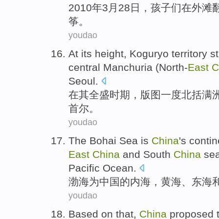
2010年
3月
28
日，
孩子们
在
外滩
筝。
youdao
At
its
height,
Koguryo territory s
central Manchuria
(
North-
East
C
Seoul
.
在
其
全盛时期，
版图
一度北括满
首尔。
youdao
The Bohai Sea
is
China
's
contin
East
China
and
South
China
se
Pacific Ocean
.
渤海
为
中国
的内海
，
黄海
、
东海
youdao
Based on
that
,
China
proposed