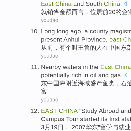
East
China
and
South
China
.
就销售金额
而言
，
位居前
20
的
企
youdao
Long long ago
,
a
county magistr
present Anhui Province
,
east
Ch
从前
，
有个
叫
王鲁
的人
在
中国
东
youdao
Nearby
waters
in
the
East
China
potentially
rich
in
oil
and
gas
.
东
中国海
附近
海域
盛产
鱼类
，
石
富
。
youdao
EAST
CHINA
"
Study Abroad
an
Campus
Tour started its first sta
3月19日， 2007
华东
"
留学
与
就业