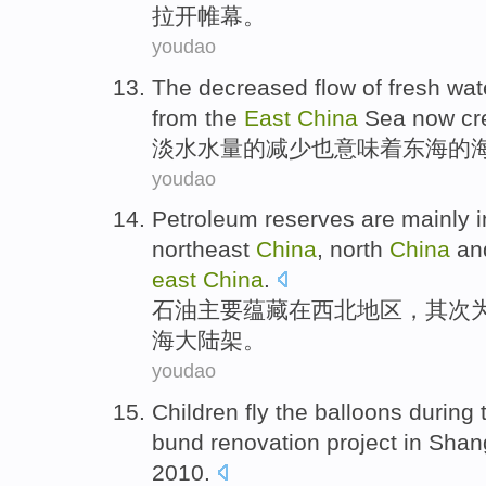
拉开帷幕。
youdao
The
decreased
flow
of
fresh wat
from the
East
China
Sea now cre
淡水
水量
的
减少
也
意味着
东海
的
youdao
Petroleum
reserves are
mainly
i
northeast
China
,
north
China
an
east
China
.
石油
主要
蕴藏
在
西北地区
，
其次
海大陆架。
youdao
Children
fly
the balloons
during
t
bund
renovation
project
in Shan
2010.