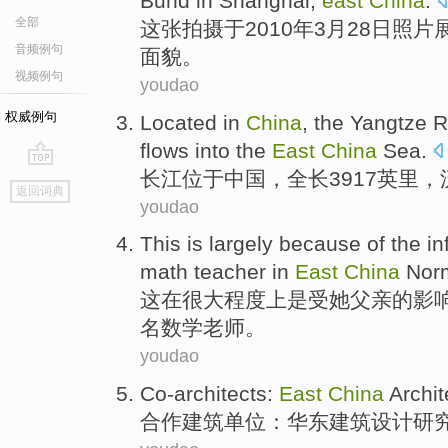
Bund
in
Shanghai
,
east
China
.
全部
这
张
拍摄
于
2010年
3月
28
日
照片
音频例句
面貌
。
视频例句
youdao
权威例句
L
ocated in
China
, the Yangtze R
flows into the
East
China
Sea.
长
江位于中国，全长3917英里
go
返回词典
top
youdao
T
his is largely because of the in
math teacher in
East
China
Norm
这
在很大程度上是受她父亲的影
名数学老师。
youdao
Co-architects
:
East
China
Archit
合作
建筑
单位：
华东
建筑
设计
研