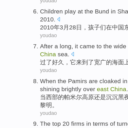
youdao
Children
play
at
the
Bund
in
Sha
2010.
2010年
3月
28日，
孩子们
在
中国
youdao
After
a long
,
it
came to
the
wide
China
sea
.
过
了
好久
，
它
来到
了
宽广
的
海面
youdao
When
the Pamirs
are cloaked i
shining brightly over
east
China
.
当
西部
的帕米尔高原还是沉沉
黑
黎明。
youdao
The
top
20
firms
in
terms
of tur