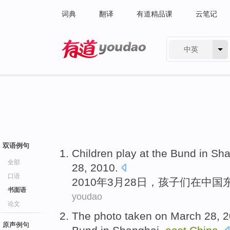
词典
翻译
有道精品课
云笔记
中英
有道 - 网易旗下搜索
双语例句
Children
play
at
the
Bund
in
Sha
全部
28
, 2010.
口语
2010年
3月
28日，
孩子们
在
中国
书面语
youdao
论文
The
photo
taken
on
March
28
, 
原声例句