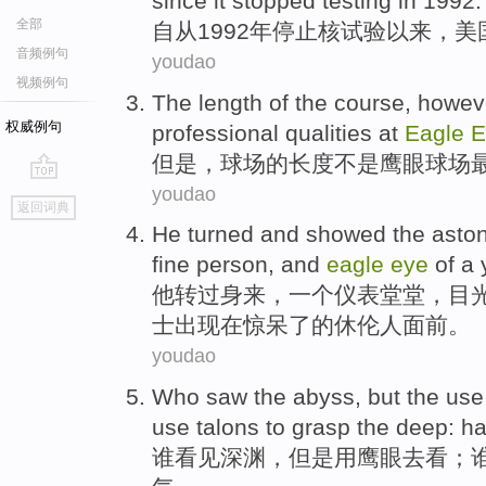
since
it
stopped
testing
in 1992.
全部
自从
1992年
停止
核试验
以来，
美
音频例句
youdao
视频例句
The
length
of
the
course
,
howev
权威例句
professional
qualities
at
Eagle
E
但是
，
球场
的
长度
不是
鹰
眼
球场
youdao
go
返回词典
top
He
turned
and
showed
the
asto
fine person,
and
eagle
eye
of
a
他
转过
身来，
一
个仪表堂堂，
目
士
出现
在
惊呆
了的
休伦
人面前。
youdao
Who
saw
the
abyss
,
but
the
use
use
talons
to
grasp
the
deep
:
h
谁
看见
深渊
，
但是
用
鹰
眼
去
看
；