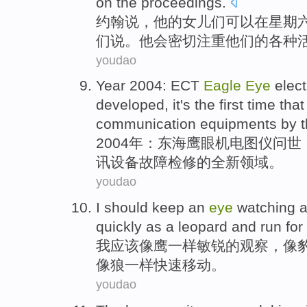
on the
proceedings
.
约翰
说
，
他
的
女儿们
可以
在
星期
们
说。
他
会
密切
注重他们的各种
youdao
Year 2004:
ECT
Eagle
Eye
elec
developed, it
's the
first time tha
communication
equipments
by 
2004年：
东海鹰
眼
机电
图仪
问世
讯
设备
故障
检修
的
全新领域。
youdao
I
should
keep an
eye
watching
a
quickly
as a
leopard
and
run for 
我
应该
像
鹰
一样
敏锐的
观察
，像
像
狼
一样快速移动。
youdao