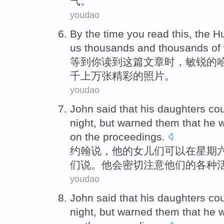
气
。
youdao
By
the time
you
read
this
, the
H
us
thousands
and thousands
of
等到
你
读
到
这
篇文章时，敏锐的
千
上万张
精彩
的
照片。
youdao
John
said
that
his
daughters
co
night
,
but
warned
them
that
he
w
on the
proceedings
.
约翰
说
，
他
的
女儿们
可以
在
星期
们
说。
他
会
密切
注意
他们的各种
youdao
John
said
that
his
daughters
co
night
,
but
warned
them
that
he
w