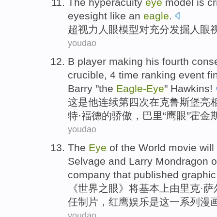
The hyperacuity
eye
model
is cr
eyesight
like an
eagle
.
超
视力人眼
模型
对
充分
发掘人眼视
youdao
B player making
his
fourth
cons
crucible
,
4
time
ranking
event
fi
Barry
"
the
Eagle-
Eye
"
Hawkins
!
这
是
他
连续
第四次
在
克鲁斯堡亮
特·福德的
骄傲
，
巴里
“
鹰
眼”
霍金
youdao
The
Eye
of the
World
movie
will
Selvage
and
Larry
Mondragon
o
company
that
published graphic
《
世界
之
眼
》
将
基本上
由
里克
·
任制片，红鹰娱乐是
这
一系列
漫
youdao