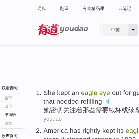
词典
翻译
有道精品课
云笔记
中英
有道 - 网易旗下搜索
双语例句
She
kept
an
eagle
eye
out for
g
全部
that
needed
refilling
.
口语
她
密切
关注
着
那些
需要
续
杯
或
续
书面语
youdao
论文
America
has
rightly
kept
its
eag
原声例句