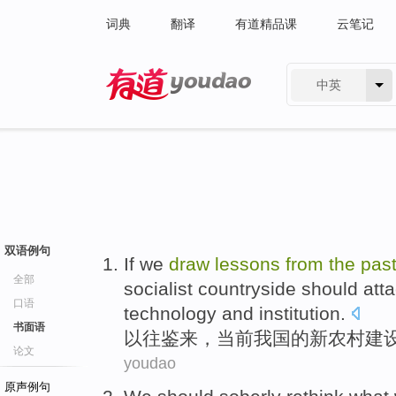
词典
翻译
有道精品课
云笔记
中英
有道 - 网易旗下搜索
双语例句
If we
draw
lessons
from
the
pas
全部
socialist countryside
should
att
口语
technology
and
institution
.
书面语
以往
鉴来
，
当前
我国
的
新
农村
建
论文
youdao
原声例句