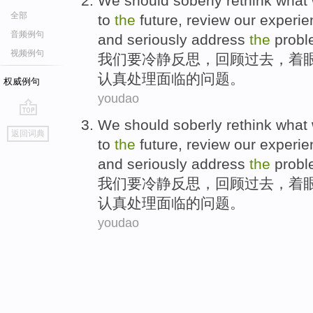
We
should
soberly
rethink
what 
全部
to
the
future
,
review
our
experie
音频例句
and
seriously
address
the
prob
视频例句
我们
要
冷静
反思
，
回顾
过去
，
着
认真
处理
面临
的
问题
。
权威例句
youdao
We
should
soberly
rethink
what 
go
返回词典
top
to
the
future
,
review
our
experie
and
seriously
address
the
prob
我们
要
冷静
反思
，
回顾
过去
，
着
认真
处理
面临
的
问题
。
youdao