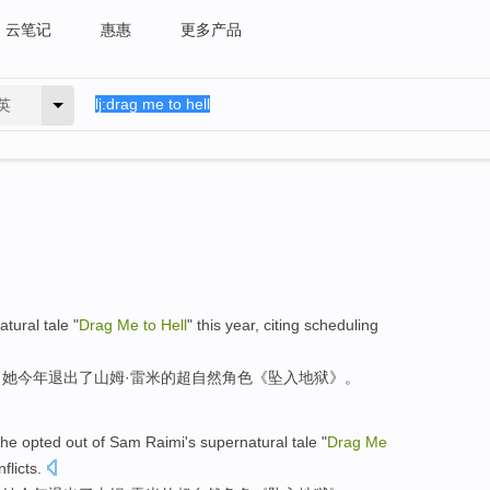
云笔记
惠惠
更多产品
英
atural tale
"
Drag
Me
to
Hell
"
this year
,
citing scheduling
，
她
今年
退出
了
山姆
·雷米的
超自然
角色《
坠入地狱
》。
he
opted out
of
Sam Raimi
's
supernatural tale
"
Drag
Me
flicts
.