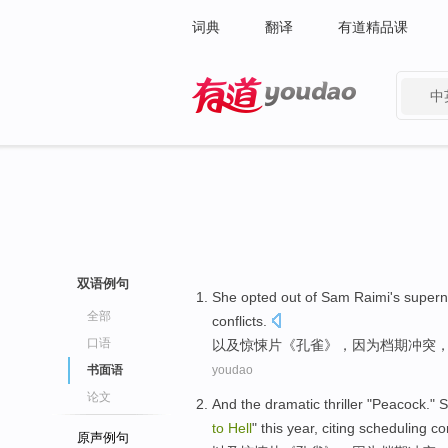
词典
翻译
有道精品课
中
有道 - 网易旗下搜索
双语例句
She
opted out
of
Sam Raimi
's
supern
全部
conflicts
.
口语
以及惊悚片《孔雀》，因为
档期
冲突
书面语
youdao
论文
And
the
dramatic thriller
"
Peacock
."
S
to
Hell
"
this year
,
citing scheduling
con
原声例句