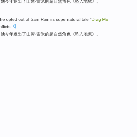
，
她
今年
退出
了
山姆
·雷米的
超自然
角色《
坠入地狱
》。
he
opted out
of
Sam Raimi
's
supernatural tale
"
Drag
Me
flicts
.
，
她
今年
退出
了
山姆
·雷米的
超自然
角色《
坠入地狱
》。