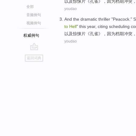
以及
惊悚
片《
孔雀
》，因为档期冲突
全部
youdao
音频例句
And
the
dramatic thriller
"
Peacock
."
S
视频例句
to
Hell
"
this year
,
citing scheduling
con
以及
惊悚
片《
孔雀
》，因为档期冲突
权威例句
youdao
go
返回词典
top