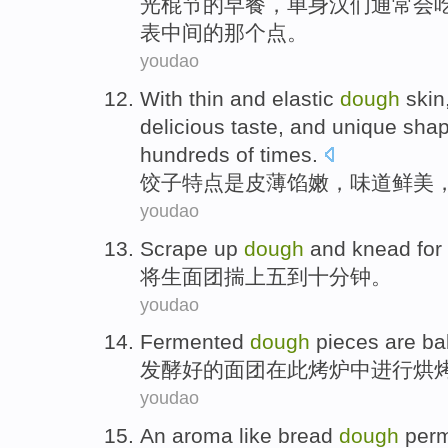
光棍
节
的
早餐
，
单身汉
们
通常会
表
中间
的那个
点。
youdao
With
thin
and elastic
dough
skin
delicious
taste
, and
unique
sha
hundreds
of times.
饺子特点
是
皮
薄
馅
嫩
，
味道
鲜美
youdao
Scrape up
dough
and
knead
for
将生
面团
揣上
五
到
十
分钟
。
youdao
Fermented
dough
pieces
are
ba
发酵
好的
面团
在
此
烤炉中进行
烘
youdao
An
aroma
like
bread
dough
per