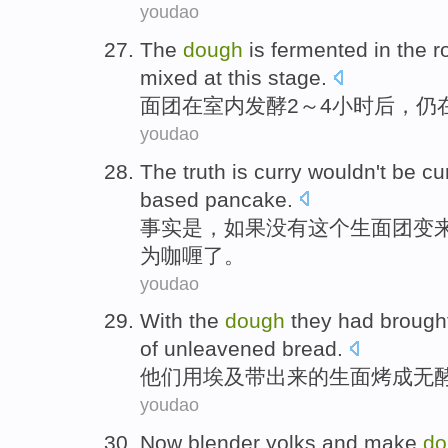
youdao
The
dough
is
fermented
in
the 
mixed
at
this stage
.
面团
在
室内
发酵
2
～
4
小时后，仍
youdao
The truth
is
curry
wouldn
't
be cu
based pancake
.
事实
是
，
如果
没有
这个
生面团变
为咖喱了。
youdao
With
the
dough
they
had
brough
of
unleavened
bread.
他们
用
埃及
带
出来
的
生面
烤成
无
youdao
Now
blender yolks
and make
do