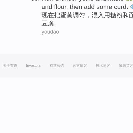
and
flour
,
then
add
some
curd
.
现在
把
蛋黄
调匀，混入用
糖
粉
和
豆腐
。
youdao
关于有道
Investors
有道智选
官方博客
技术博客
诚聘英