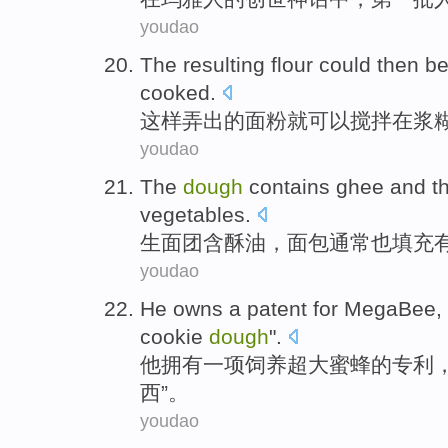
youdao
The
resulting flour
could then
b
cooked
.
这样弄出的
面粉
就
可以
搅拌
在浆
youdao
The
dough
contains
ghee
and
t
vegetables
.
生
面团
含
酥油
，
面包
通常
也
填充
youdao
He
owns
a
patent
for MegaBee
,
cookie
dough
".
他
拥有
一
项
饲养
超大蜜蜂的
专利
西”。
youdao