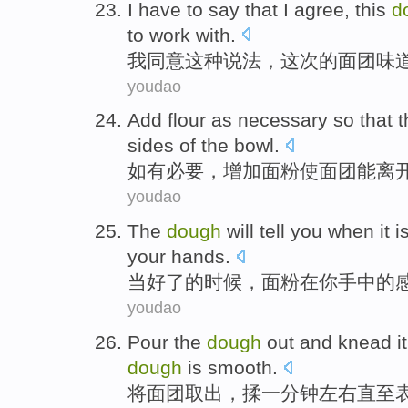
I
have to
say
that I
agree
, this
d
to
work with
.
我
同意
这种
说法
，这次的
面团
味
youdao
Add
flour
as
necessary
so
that
sides
of
the
bowl
.
如
有必要
，
增加
面粉
使
面团
能
离
youdao
The
dough
will
tell
you
when
it 
your
hands
.
当好
了的
时候
，面粉
在
你
手中
的
youdao
Pour
the
dough
out and
knead
i
dough
is
smooth
.
将面团
取出，
揉
一
分钟左右
直至