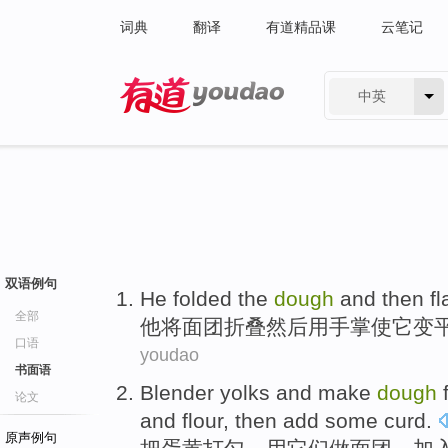
词典
翻译
有道精品课
云笔记
中英
有道 - 网易旗下搜索
双语例句
He
folded
the
dough
and then
f
全部
他
将
面团
折叠
然后
用
手掌使
它
变
口语
youdao
书面语
Blender yolks
and
make
dough
论文
and
flour
,
then
add
some
curd
.
原声例句