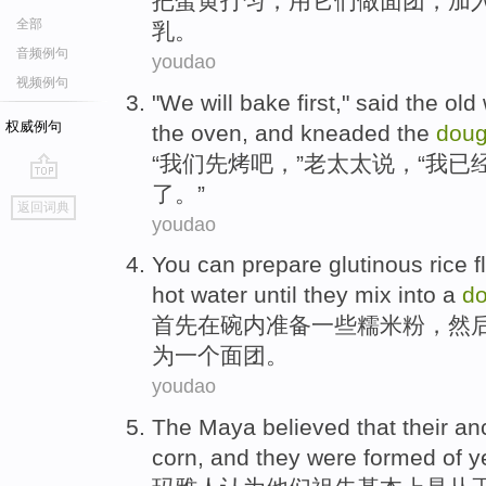
把
蛋黄
打匀，用
它们
做
面团
，
加
全部
乳
。
音频例句
youdao
视频例句
"
We
will bake first
,"
said
the ol
权威例句
the
oven
,
and
kneaded
the
dou
“
我们
先
烤吧，”
老太太
说
，“
我
已
了。”
go
返回词典
top
youdao
You
can
prepare
glutinous rice
f
hot water
until
they mix
into
a
d
首先
在
碗内
准备
一些
糯米
粉
，
然
为
一个
面团。
youdao
The Maya
believed that
their
an
corn
, and they were
formed of
y