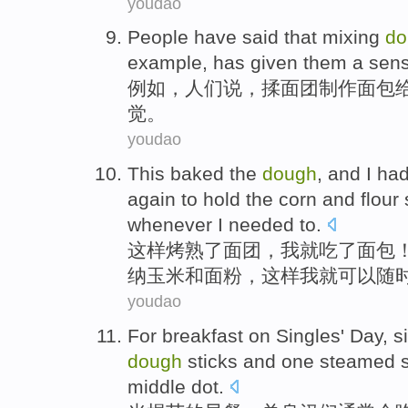
youdao
P
eople have said that mixing
do
example, has given them a sens
例
如，人们说，揉面团制作面包
觉。
youdao
T
his baked the
dough
, and I ha
again to hold the corn and flour
whenever I needed to.
这
样烤熟了面团，我就吃了面包
纳玉米和面粉，这样我就可以随
youdao
For breakfast
on
Singles
'
Day
,
s
dough
sticks and
one
steamed s
middle
dot
.