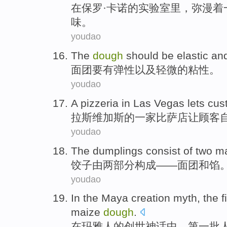
在保罗·卡
诺
的
实验室里
，
弥漫着
味
。
youdao
The
dough
should be
elastic
an
面团
要
有
弹性
以及
轻微
的
粘性
。
youdao
A pizzeria
in
Las Vegas
lets
cus
拉斯维加斯
的
一家
比萨店
让
顾客
youdao
The dumplings
consist of
two
ma
饺子
由
两
部分
构成
——
面团
和
馅
youdao
In
the Maya
creation
myth
,
the f
maize
dough
.
在
玛雅
人
的
创世
神话中
，
第一
批