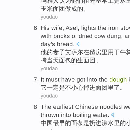
玛雅
人
认为
他们
祖先
基本上
是从
玉米
面团做成的。
youdao
His
wife
, Asel, lights
the
iron
sto
with bricks
of
dried
cow dung,
a
day
's
bread
.
他
的
妻子
艾萨尔
在毡房
里
用
干牛
拷
当天
面包
的
生面团
。
youdao
I
t must have got into the
dough
b
它
一定是不小心掉进面团里了。
youdao
T
he earliest Chinese noodles wer
thrown into boiling water.
中
国最早的面条是扔进沸水里的