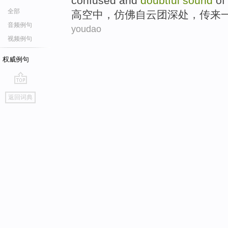
confused and
doubtful
sound
of
全部
高空中
，
仿佛
自
云团
深处
，
传来
音频例句
youdao
视频例句
权威例句
go
返回词典
top