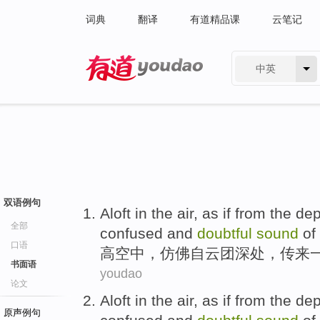
词典
翻译
有道精品课
云笔记
中英
有道 - 网易旗下搜索
双语例句
Aloft
in the air,
as if
from
the
dep
全部
confused and
doubtful
sound
of
口语
高空中
，
仿佛
自
云团
深处
，
传来
书面语
youdao
论文
Aloft
in the air,
as if
from
the
dep
原声例句