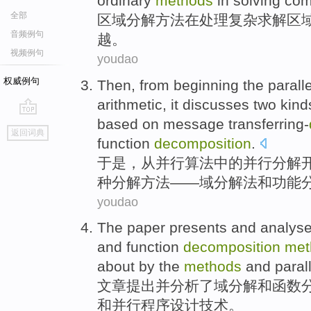
ordinary
methods
in
solving
com
全部
区域
分解
方法
在
处理
复杂
求解区
音频例句
越。
视频例句
youdao
权威例句
Then
,
from
beginning
the
paralle
arithmetic
,
it discusses
two
kind
based on
message
transferring-
go
返回词典
top
function
decomposition
.
于是
，
从
并行
算法
中的
并行
分解
种
分解
方法
——域分解法
和
功能
youdao
The paper
presents
and
analys
and
function
decomposition
met
about by the
methods
and
paral
文章
提出
并
分析
了
域
分解
和
函数
和
并行
程序设计
技术。