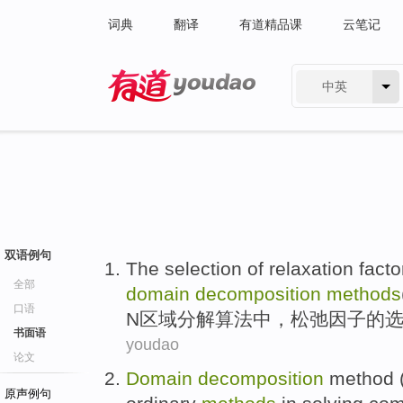
词典
翻译
有道精品课
云笔记
中英
有道 - 网易旗下搜索
双语例句
The
selection
of
relaxation
facto
全部
domain
decomposition
methods
口语
N
区域
分解算法中，
松弛
因子
的
书面语
youdao
论文
Domain
decomposition
method
原声例句