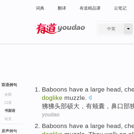
词典
翻译
有道精品课
云笔记
中英
有道 - 网易旗下搜索
双语例句
Baboons
have a large
head
, ch
全部
doglike
muzzle.
口语
狒狒
头部
硕大，
有颊囊
，鼻口部
书面语
youdao
论文
Baboons
have a large
head
, ch
原声例句