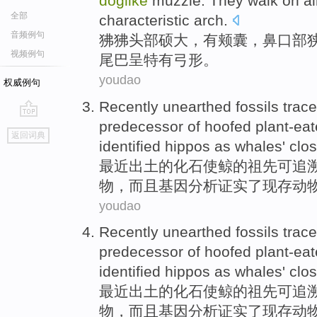
doglike
muzzle. They
walk
on
al
全部
characteristic
arch
.
音频例句
狒狒
头部
硕大，
有颊囊
，鼻口部
视频例句
尾巴
呈
特有
弓形
。
youdao
权威例句
Recently
unearthed
fossils trace
predecessor
of
hoofed
plant-eat
go
返回词典
top
identified
hippos
as
whales
' clo
最近
出土
的
化石
使
鲸
的祖先可追
物，
而且
基因
分析
证实
了现存
动
youdao
Recently
unearthed
fossils trace
predecessor
of
hoofed
plant-eat
identified
hippos
as
whales
' clo
最近
出土
的
化石
使
鲸
的祖先可追
物，
而且
基因
分析
证实
了现存
动