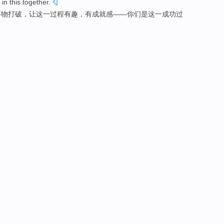
in
this
together.
事物
打破，
让
这
一
过程有趣
，
有
成就感
——
你们
是
这一成功过