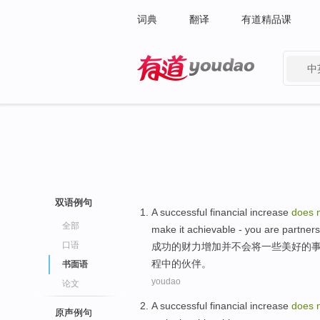
词典
翻译
有道精品课
中
有道 - 网易旗下搜索
双语例句
A
successful
financial
increase
does
全部
make
it
achievable
-
you
are
partners
口语
成功
的
财力
增加
并不
会
将
一些
美好
的
程中的
伙伴
。
书面语
youdao
论文
A
successful
financial
increase
does
原声例句