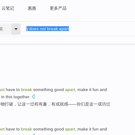
云笔记
惠惠
更多产品
英
not
have
to
break
something
good
apart
,
make
it
fun
and
in
this
together.
事物
打破，
让
这
一
过程有趣
，
有
成就感
——
你们
是
这一成功过
not
have
to
break
something
good
apart
,
make
it
fun
and