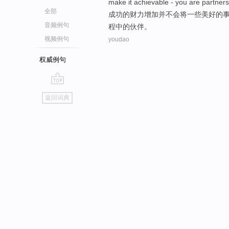
make
it
achievable
-
you
are
partners
全部
成功
的
财力
增加
并不
会
将
一些
美好
的
音频例句
程中的
伙伴
。
视频例句
youdao
权威例句
go
返回词典
top