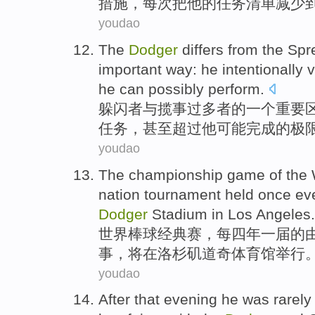
措施
，
每次
把
他的
任务
清单
减少
youdao
The
Dodger
differs from the
Spr
important
way:
he
intentionally
v
he
can possibly
perform
.
躲闪
者与揽事过
多者
的
一个
重要
任务
，
甚至
超过
他可能完成的极
youdao
The
championship game
of the
nation
tournament
held
once ev
Dodger
Stadium
in
Los Angeles
.
世界
棒球
经典
赛
，
每
四
年
一
届
的
事
，将
在
洛杉矶
道奇
体育馆举行
youdao
After that evening
he
was
rarely