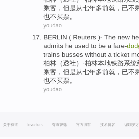
乘客，
但是
从
七
年
多
前
就，已
不
也不
买票
。
youdao
BERLIN
(
Reuters
)
-
The new
he
admits
he
used
to
be
a
fare-
dod
trains
busses
without
a
ticket
mo
柏林
（
透社
）
-
柏林
本地
铁路
系统
乘客，
但是
从
七
年
多
前
就，已
不
也不
买票
。
youdao
关于有道
Investors
有道智选
官方博客
技术博客
诚聘英