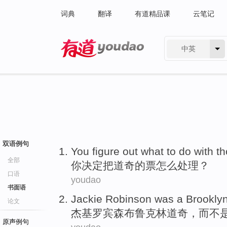
词典
翻译
有道精品课
云笔记
中英
有道 - 网易旗下搜索
双语例句
You
figure out
what
to do with t
全部
你
决定把
道奇
的
票
怎么
处理？
口语
youdao
书面语
Jackie
Robinson was
a
Brookly
论文
杰基
罗宾森
布鲁克林
道奇
，
而
不
原声例句