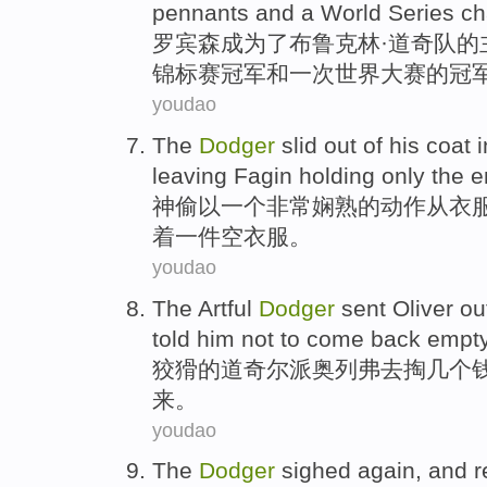
pennants
and
a
World
Series
ch
罗宾森
成为了布鲁克林·
道奇
队
的
锦标赛
冠军
和
一次
世界
大赛
的冠
youdao
The
Dodger
slid
out
of his
coat
i
leaving
Fagin
holding
only
the
e
神
偷
以
一
个非常
娴熟的
动作
从
衣
着一件
空
衣服。
youdao
The
Artful
Dodger
sent
Oliver
out
told
him
not to
come back empt
狡猾
的
道奇尔
派
奥列弗
去掏
几个
来
。
youdao
The
Dodger
sighed
again, and
r