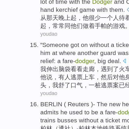
lot
of time
with
the
Dodger
and
hand
kerchief
game
with
them
.
从
那天
晚上
起
，
他
很少
一
个
人待
起，
常常
同他们做着
手帕
的
游戏
youdao
"
Someone
got on without a ticke
him
at where
another
guard
was
relief
: a fare-
dodger
,
big
deal
.
我伸出脑袋看看走廊，遇到了火
他
说
，
有人
逃票上车，然后对他
头
，我舒了
口气
，
一
桩逃票案已
youdao
BERLIN
(
Reuters
)
-
The new
he
admits
he
used
to
be
a
fare-
dod
trains
busses
without
a
ticket
mo
柏林
（
透社
）
-
柏林
本地
铁路
系统