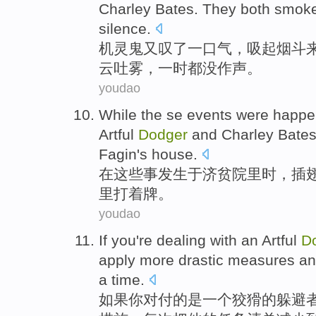
Charley
Bates. They
both
smok
silence
.
机灵鬼
又
叹了
一口气，
吸
起
烟斗
云吐雾，一时都没作声。
youdao
While
the se
events were happen
Artful
Dodger
and
Charley
Bate
Fagin
's house
.
在
这些
事发生于济贫院里时
，插
里
打着
牌
。
youdao
If
you
're
dealing with
an
Artful
D
apply
more
drastic
measures
a
a
time
.
如果
你
对付
的是
一
个
狡猾的
躲避