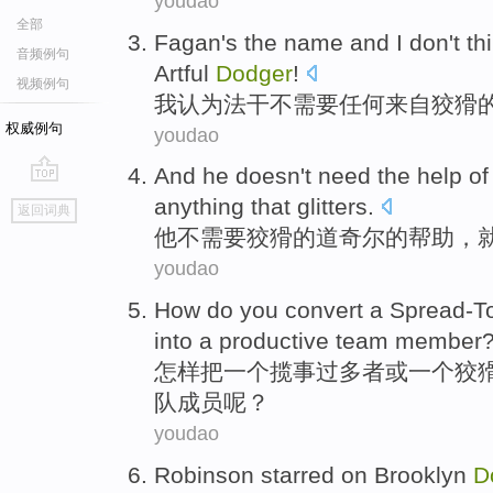
youdao
全部
Fagan's
the
name and
I
don't
th
音频例句
Artful
Dodger
!
视频例句
我
认为
法干不
需要
任何
来自
狡猾
权威例句
youdao
And
he
doesn't
need
the
help
of
go
anything
that glitters
.
返回词典
top
他
不
需要
狡猾
的
道奇尔
的
帮助
，
youdao
How do you
convert
a
Spread-T
into
a
productive
team
member
怎样
把
一
个
揽事过多者
或
一个
狡
队
成员
呢？
youdao
Robinson starred
on Brooklyn
D