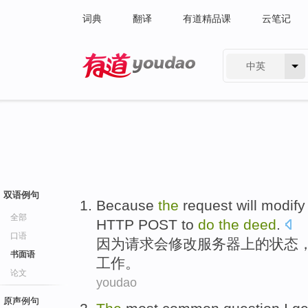
词典
翻译
有道精品课
云笔记
中英
有道 - 网易旗下搜索
双语例句
Because
the
request
will
modify
全部
HTTP
POST
to
do
the
deed
.
口语
因为
请求
会
修改
服务器
上
的
状态
书面语
工作
。
论文
youdao
原声例句