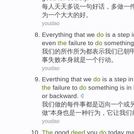
每人
天天
多
说
一句
好话，多
做
一
为
一
个大大的好。
youdao
Everything
that
we
do
is
a
step 
even
the
failure
to
do
something
我们
的
所作所为
都
表示我们已朝
事
失败
本身
就是
一个
行动。
youdao
Everthing that
we
do
is
a
step
i
the
failure to
do
something
is
in 
or
backward
.
我们
做
的每件事都
是
迈向
一
个
或
做”
本身
也是
一
种
行为
，
它
让
我们
youdao
The
good
deed
you
do
today
m