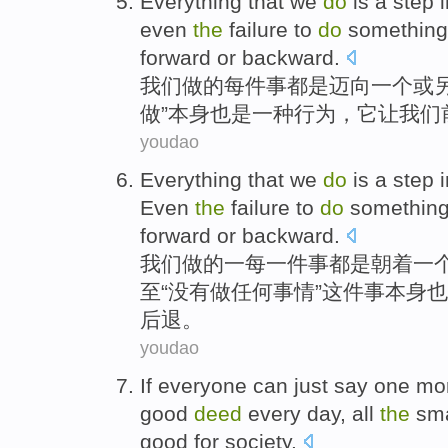
Everything
that
we
do
is
a
step
even
the
failure to
do
somethin
forward
or
backward.
我们
做
的
每
件事都
是
迈向
一
个
或
做”
本身
也是
一
种
行为
，
它
让
我们
youdao
Everything
that
we
do
is
a
step
Even
the
failure
to
do
somethin
forward
or
backward
.
我们
做
的
一
每
一件事都
是
朝着
一
至
“
没有
做任何
事情
”这件事
本身
也
后退。
youdao
If everyone can
just
say
one
mo
good
deed
every day
,
all
the
sma
good for society.