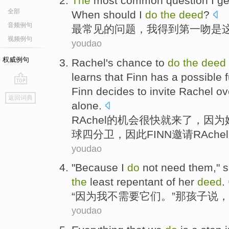
The
most
common
question
I
ge
全部
When
should
I
do
the
deed
?
音频例句
最
常见
的
问题
，
我
得到
第一
吻
是
视频例句
youdao
权威例句
Rachel
's
chance
to
do
the
deed
learns that
Finn
has
a
possible
f
Finn decides
to invite
Rachel ov
go
返回词典
top
alone
.
RAchel
的
机会
很快就
来
了
，
因为
球
四分卫
，因此FINN
邀请
RAchel
youdao
"
Because
I
do
not
need
them
,"
s
the
least repentant
of
her
deed
.
“
因为
我
不
需要
它们
。”
那
孩子
说
，
youdao