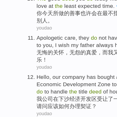
love
at
the
least
expected
time
.
你
今天
所做
的
善事
也许会
在
最
不
别人
。
youdao
Apologetic
care
, they
do
not ha
to
you
,
I wish
my father
always
无悔
的
关怀
，无怨
的
真爱，
而
我
乐
！
youdao
Hello,
our
company
has
bought
Economic
Development Zone
t
do
to
handle
the
title
deed
of ho
我
公司
在
下沙
经济
开发区
受让了
请问
应该
如何
办理
契
证？
youdao