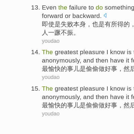
Even
the
failure
to
do
somethin
forward or
backward
.
即使
是
失败
本身
，
也是
有所
得的
人
一蹶不振。
youdao
The
greatest
pleasure
I know
is
anonymously
,
and then
have
it 
最
愉快
的
事儿
是
偷偷
做好事
，
然
youdao
The
greatest
pleasure
I know
is
anonymously
,
and then
have
it 
最
愉快
的
事儿
是
偷偷
做好事
，
然
youdao