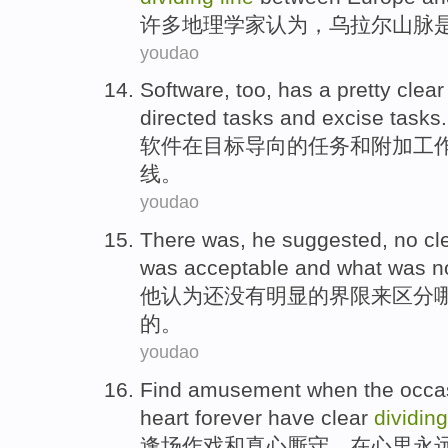
许多
地理学家
认为
，
乌拉尔
山脉
youdao
Software
, too,
has
a pretty
clear
directed
tasks
and
excise
tasks.
软件
在
目标导向
的
任务
和
附加工
线
。
youdao
There was,
he
suggested
,
no
cl
was
acceptable
and what was
n
他
认为
还
没有
明显
的
界限
来区分
的。
youdao
Find amusement when the occa
heart
forever
have
clear
dividin
逢场
作戏
和
真心厮守
，
在
心里
永