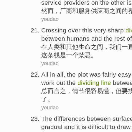
service
providers
on the other
is
然而
，
厂商
和
服务
供应商
之间
的
youdao
Crossing over
this
very sharp
di
between
humans
and
the
rest
of
在
人类
和
其他
生命
之间
，
我们
一
这
条线
是
一个禁忌
。
youdao
All
in all,
the plot
was fairly
easy
work out
the
dividing
line
betwe
总
而言之，
情节
很
容易
懂
，
但
要
了。
youdao
The
differences
between
surfac
gradual
and
it
is difficult to
draw