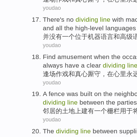
youdao
There's no
dividing
line
with ma
and
all the
high-level
language
并
没有
一个
位于
机器
语言
和
高级
youdao
Find amusement when the occa
always
have a
clear
dividing
lin
逢场
作戏
和
真心厮守
，
在
心里
永
youdao
A
fence
was
built
on
the
neighbo
dividing
line
between the parties
邻居
的
土地
上
建有
一个
栅栏
用于
youdao
The
dividing
line
between
suppli