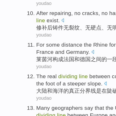
youdao
After
repairing
,
no
cracks
, no
ha
line
exist
.
修补
后
铸件
无
裂纹
、无
硬
点
、无
youdao
For some distance the Rhine
fo
France
and
Germany
.
莱茵河
构成
法国
和
德国
之间
的一
youdao
The
real
dividing
line
between co
the
foot of a
steeper
slope.
大陆
和
海洋
的
真正
分界线是
在
陡
youdao
Many
geographers
say
that
the 
dividing
line
between
Europe and