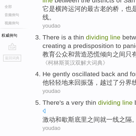
line
between
the
districts
of
Sa
全部
它
是
横跨
运河
的
最
古老
的
桥
，
也
音频例句
线
。
视频例句
youdao
权威例句
There
is a thin
dividing
line
bet
creating a
predisposition to
pani
教育
公众
和
营造
恐慌
倾向
之间
只
go
返回词典
top
《柯林斯英汉双解大词典》
He
gently oscillated
back and fo
他
轻轻地
来回振荡，
越过
了
分界
youdao
There's
a
very thin
dividing
line
激动
和
歇斯底里
之间
就
一
线
之隔
youdao