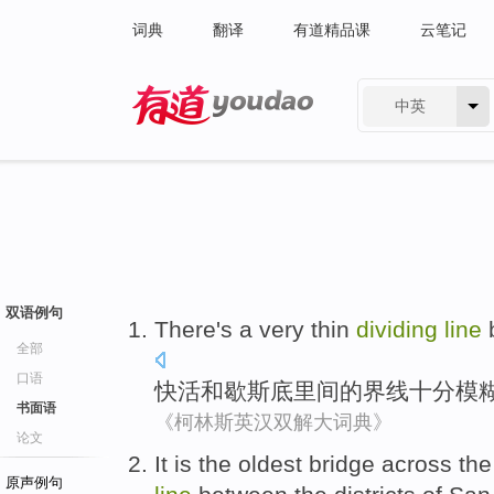
词典
翻译
有道精品课
云笔记
中英
有道 - 网易旗下搜索
双语例句
There
's a
very
thin
dividing
line
b
全部
口语
快活
和
歇斯底里
间
的
界线
十分
模
书面语
《柯林斯英汉双解大词典》
论文
It
is
the oldest
bridge
across the
原声例句