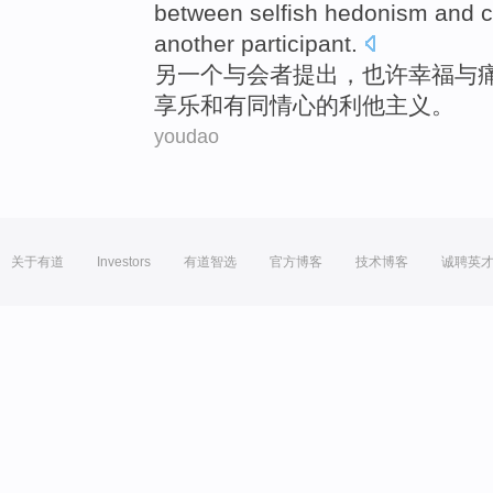
between
selfish
hedonism
and
another
participant
.
另一个
与会者提出
，
也许
幸福
与
享乐
和
有同情心
的
利他主义
。
youdao
关于有道
Investors
有道智选
官方博客
技术博客
诚聘英