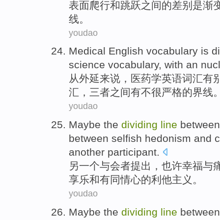
表面
爬行
和
跳跃
之间的
差别
是
渐
线
。
youdao
Medical
English
vocabulary
is d
science
vocabulary,
with
an
nuc
从
外延来说，
医药学
英语
词汇
有
汇，三者
之间
有
不很严格的
界线
youdao
Maybe
the
dividing
line
betwee
between
selfish
hedonism
and
another
participant
.
另一个
与会者提出
，
也许
幸福
与
享乐
和
有同情心
的
利他主义
。
youdao
Maybe
the
dividing
line
betwee