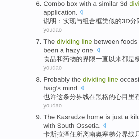
Combo
box
with
a
similar
3
d
div
application
.
说明：实现
与
组合
框
类似的
3
D
分
youdao
The
dividing
line
between
foods
been a
hazy one
.
食品
和
药物
的
界限
一直
以来
都
是
youdao
Probably
the
dividing
line
occasi
haig
's mind.
也许
这
条分界线
在
黑格
的心目里
youdao
The Kasradze
home is
just
a
ki
with South Ossetia
.
卡斯
拉泽住所离南奥塞梯
分界线