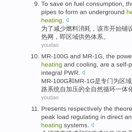
To
save on
fuel
consumption
,
th
pipes
to form
an
underground
h
heating
.
为了
减少
燃料
消耗
，
该市
开始
铺
热
网
，即
区域
供热体系。
youdao
MR
-
100G and MR-1
G
, the powe
heating
and
cooling
,
are
a self-
integral
PWR
.
MR
-
100
G
和
MR-1G
是
专门为区域
路系统自加压的全
自然
循环
一体
youdao
Presents
respectively the
theore
peak load regulating
in
direct
an
heating
systems
.