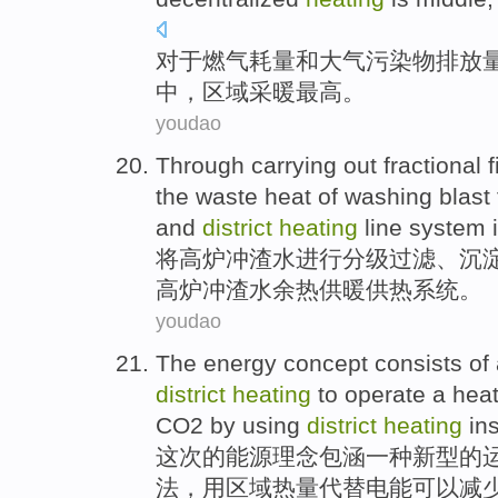
对于
燃气
耗量
和
大气
污染物
排放
中
，
区域
采暖
最高
。
youdao
Through
carrying out
fractional
f
the
waste heat
of
washing
blast
and
district
heating
line
system
将
高炉
冲
渣
水
进行
分级
过滤
、
沉
高炉冲渣水
余热供暖
供热
系统
。
youdao
The
energy
concept
consists
of
district
heating
to
operate
a
hea
CO2
by
using
district
heating
ins
这次的
能源
理念
包涵
一种
新型
的
法，
用
区域热量
代替
电能可以
减