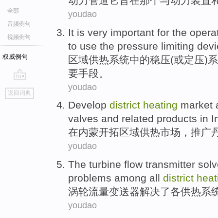
动力
管道
它
旨在
那个
与
动力
装置
全部
youdao
音频例句
It
is
very
important
for the
opera
视频例句
to use the
pressure
limiting
devi
权威例句
区域
供热
系统
中的稳压(或定
压
)
要
手段
。
youdao
go
返回词典
top
Develop
district
heating
market
valves
and
related
products
in
I
在
内蒙
开拓
区域
供热
市场
，
推广
youdao
The turbine
flow
transmitter
sol
problems
among
all
district
heat
涡轮
流量
变送器
解决
了
各
供热
系
youdao