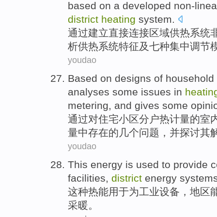
based
on a
developed
non-linea
district
heating
system
.
通过
建立
直接
连接
区域
供热
系统
析
供热系统
特征
及
七
种
集中
调节
youdao
Based
on
designs
of
household
analyses
some
issues
in
heatin
metering
,
and
gives some
opini
通过
对
住宅
小区
分户
热
计量
的
室
量
中
存在的
几个
问题
，
并
探讨
其
youdao
This
energy
is
used to
provide
c
facilities
,
district
energy
system
这种
热能
用于
为
工业
设备
，
地区
采暖
。