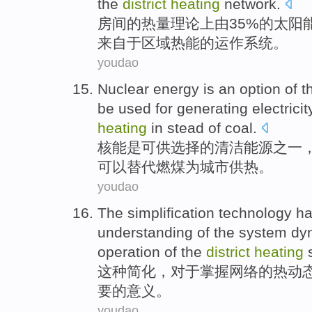
the
district
heating
network
.
房间
的
热量
理论上
由
35%的
太阳
来自
于
区域
热能
的运作
系统
。
youdao
Nuclear
energy
is
an option
of
t
be
used for
generating electricit
heating
in stead
of
coal
.
核能
是
可供
选择
的
清洁
能源
之一
可以
替代
燃煤
为
城市
供热
。
youdao
The simplification
technology
h
understanding
of
the
system
dy
operation
of
the
district
heating
s
这种
简化，
对于
掌握网络
的
热
动
要
的
意义。
youdao