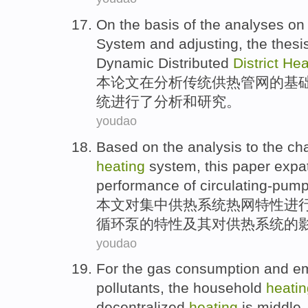
On the
basis
of
the
analyses
on
System
and
adjusting,
the thesi
Dynamic Distributed
District
Hea
本
论文
在
分析
传统
供热
管网
的
基
统进行了分析
和
研究。
youdao
Based
on
the
analysis
to
the
cha
heating
system
,
this
paper expat
performance of
circulating-pum
本文
对
集中
供热
系统
热网
特性
进
循环泵
的
特性及其
对
供热系统的
youdao
For
the gas
consumption
and
em
pollutants
, the
household
heatin
decentralized
heating
is middle