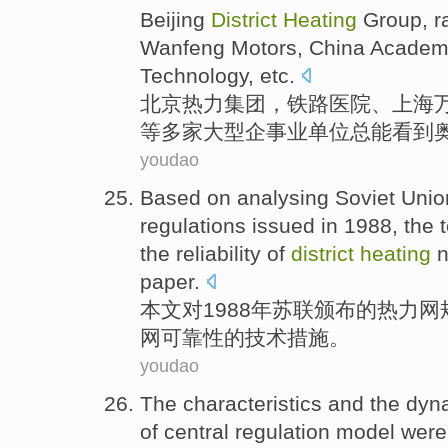
Beijing
District
Heating
Group
,
r
Wanfeng Motors
,
China
Academ
Technology,
etc
.
北京
热力
集团
，
铁路
医院
、
上海
等
多家
大型
企事业
单位总
能
看到
youdao
Based
on analysing
Soviet Unio
regulations
issued
in 1988, the
the
reliability
of
district
heating
n
paper
.
本文
对
1988年苏联
颁布
的
热力
网
网
可靠性
的
技术
措施
。
youdao
The
characteristics
and
the
dyn
of
central
regulation
model
were