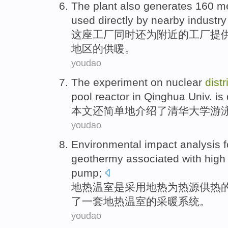
The plant
also
generates
160
m
used directly by
nearby
industr
这座
工厂
同时还
为
附近
的
工厂提供
地区
的供暖。
youdao
The
experiment
on
nuclear
distr
pool
reactor
in
Qinghua Univ.
is
本文还
简单地
介绍了
清华
大学
游
youdao
Environmental impact
analysis
f
geothermy
associated with high
pump;
地热温室是
采用
地热
为
热源
供热
了一套地热温室的采暖系统。
youdao