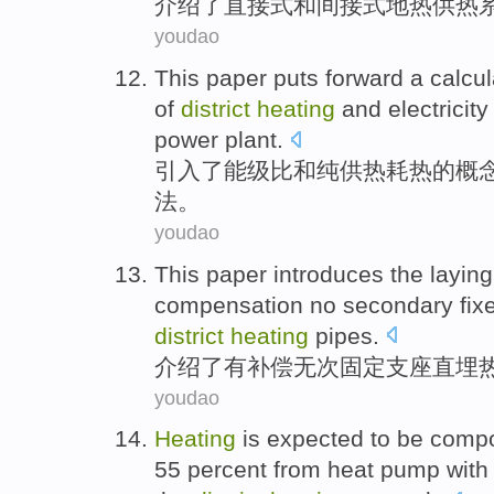
介绍了
直接
式
和
间接式
地热
供热
youdao
This paper
puts forward
a
calcul
of
district
heating
and
electricity
power plant.
引入了能级
比
和
纯
供热
耗热
的
概
法
。
youdao
This paper introduces
the
laying
compensation
no
secondary
fix
district
heating
pipes
.
介绍
了
有
补偿
无
次
固定
支座
直埋
youdao
Heating
is expected to
be comp
55 percent from
heat
pump
with