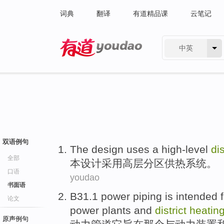
词典
翻译
有道精品课
云笔记
中英
有道 - 网易旗下搜索
双语例句
The
design
uses a
high-level
dis
全部
本
设计
采用
高层
分区
供热
系统
。
口语
youdao
书面语
B31.1
power
piping
is intended
论文
power
plants
and
district
heatin
原声例句