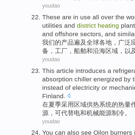
youdao
These are in
use
all
over
the wo
utilities
and
district
heating
plan
and
offshore sectors
,
and
simila
我们的
产品
遍及
全球
各地，广泛
备
，
工厂
，
船舶
和
沿海
区域，
以
youdao
This article introduces a
refriger
absorption
chiller
energized by 
instead of
electricity
or
mechani
Finland.
在
夏季
采用
区域
供热
系统
的
热量
源
，可
代替
电
和
机械
能源制冷。
youdao
You can
also
see
Oilon burners