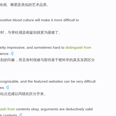
绘画
、
雕塑
及
类似
的
艺术
品类
。
positive
blood
culture
will make it
more
difficult
to
性
时，
与
脊柱
感染
相鉴别
就
更为
困难
了。
etty impressive
,
and
sometimes
hard
to
distinguish
from
ience
.
深刻的印象，
而且
有时
很难
与那些基于硬科学的
真实
东西
区分
ecognizable
, and the
featured
websites
can
be very
difficult
es.
色
站点
也
难以
同彼此区分开来。
guish
from
contents
okay,
arguments
are deductively
valid
ir
contents
.