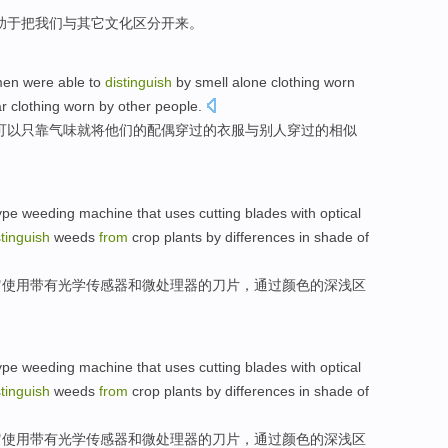
助于
把
我们
与
其它
文化
区分
开来。
men
were
able to
distinguish
by
smell
alone
clothing
worn
ar
clothing worn
by
other people
.
可以
只
靠
气味
就将
他们
的
配偶
穿过
的
衣服
与
别人
穿过
的相似
ype
weeding
machine
that
uses
cutting blades
with
optical
stinguish
weeds
from
crop plants
by
differences in
shade
of
它
使用
带有
光学
传感器
和
微处理器
的
刀片
，
通过
颜色的
深浅
区
ype
weeding
machine
that
uses
cutting blades
with
optical
stinguish
weeds
from
crop plants
by
differences in
shade
of
它
使用
带有
光学
传感器
和
微处理器
的
刀片
，
通过
颜色的
深浅
区