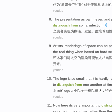
作为
“
新
媒介
”
它们
区别
于传统
意义上的
youdao
The presentation
as
pain
,
fever
, and
distinguish
from
spinal
infection
.
当
患者表现
为
疼痛
、
发烧
、
血
培养
阳
youdao
Artists
'
renderings
of
space
can be
pr
the
real
thing
when
based on
hard sc
艺术家
们
对
太空
的
渲染
可能
给人
相当
开来。
youdao
The logo
is so small
that
it is
hardly
r
to
distinguish
from
one another at tim
上面
的logo
太小
以至于
难以
辨认
，
特
youdao
Now here its
very
important
to
distin
in
virtue
of
their
forms
rather
than the