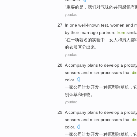
"
重要
的是，
我们
对
气味
的
共同
感觉
有
youdao
In
one
well-known
test
,
women
and
by
their
marriage partners
from
simil
"
在
一项
著名
的
实验
中，
女人
和
男人
都
的
衣服
区分
出来。
youdao
A
company
plans
to
develop
a
protot
sensors
and
microprocessors
that
di
color
.
一家
公司
计划
开发
一种
原型
除草
机
，
别
杂草
和
作物
。
youdao
A
company
plans
to
develop
a
protot
sensors
and
microprocessors
that
di
color
.
一家
公司
计划
开发
一种
原型
除草
机
，