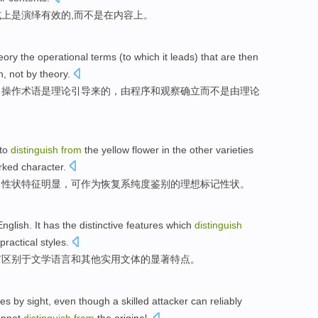
式上
是
演绎
有效
的
,
而
不是在内容上。
eory
the
operational
terms (to
which it leads
) that
are
then
n
,
not
by theory.
，操作术语
是
理论
引导
来的，
由
程序
和
观察确立
而不是
由理论
to
distinguish
from
the yellow
flower
in the other varieties
rked
character
.
，性状特征
明显
，
可
作为
恢复系纯度鉴别的理想标记性状。
nglish. It
has
the
distinctive
features
which
distinguish
practical
styles
.
有
区别
于文学
语言
和
其他
实用
文体
的
显著
特点
。
res
by
sight
,
even though
a
skilled
attacker
can
reliably