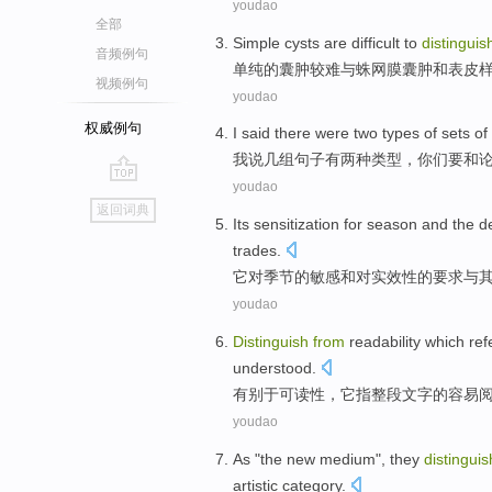
youdao
全部
Simple
cysts
are difficult
to
distingui
音频例句
单纯
的
囊肿
较
难
与
蛛网膜
囊肿
和
表皮
视频例句
youdao
权威例句
I
said
there were
two
types
of
sets
of
我
说
几组
句子
有
两种
类型
，
你们
要
和
youdao
go
返回词典
top
Its
sensitization
for
season
and
the
d
trades
.
它
对
季节
的
敏感
和
对
实效性
的
要求
与
youdao
Distinguish
from
readability
which
ref
understood
.
有别于
可读性
，
它
指
整段文字
的
容易
youdao
As
"the
new
medium
",
they
distingui
artistic
category
.