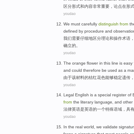
区分
形式
和
内容
非常
重要
，
论点
在
形
youdao
We
must
carefully
distinguish
from
th
defined
by
procedure
and
observatio
我们
需要
仔细
地区
分
理论
和
操作
术语
确立
的。
youdao
The
orange
flower
in this line is easy
and could therefore be
used as a
ma
由于该
材料的
桔红
花色
能够
稳定遗传
youdao
Legal
English
is
a
special
register
of
E
from
the
literary
language
,
and
other
法律
英语
是
英语
的
一个
特殊
语域
，
具
youdao
In
the
real
world
,
we
validate
signatu