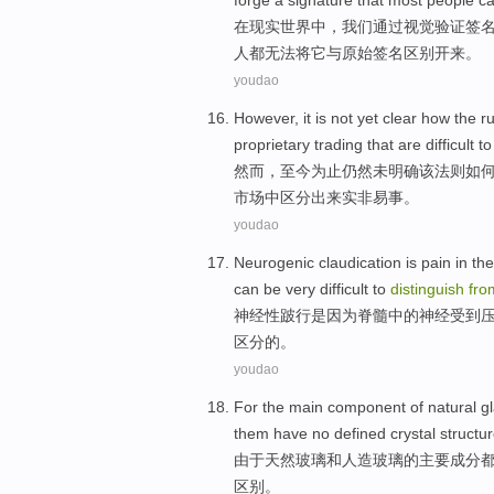
forge
a
signature that
most
people
c
在
现实
世界
中，
我们
通过
视觉
验证
签
人
都无法
将它与原始签名
区别
开来。
youdao
However
, it is
not yet
clear
how
the
ru
proprietary
trading
that are
difficult
t
然而
，至今为止仍然
未
明确
该
法则
如
市场中区分出来实非
易事
。
youdao
Neurogenic
claudication
is
pain
in
the
can
be
very difficult to
distinguish
fro
神经性
跛
行
是因为
脊髓
中的
神经
受到
区分
的。
youdao
For
the
main
component
of
natural
g
them have
no
defined
crystal
structu
由于
天然
玻璃
和
人造
玻璃
的
主要
成分
区别。