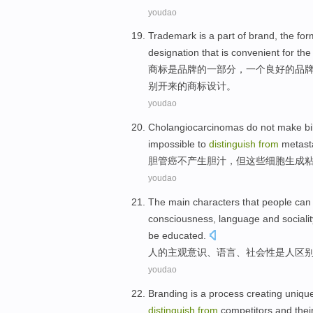
youdao
Trademark
is
a part
of
brand
, the
for
designation
that
is convenient for
th
商标
是
品牌
的
一部分
，
一
个
良好的
品
别开来的商标
设计
。
youdao
Cholangiocarcinomas
do not
make
bi
impossible to
distinguish
from
metast
胆管癌
不
产生
胆汁
，
但
这些
细胞
生成
youdao
The
main
characters
that
people
can
consciousness
,
language
and
sociali
be
educated
.
人
的
主观
意识
、
语言
、
社会性
是
人
区
youdao
Branding
is a
process
creating
uniqu
distinguish
from
competitors
and thei