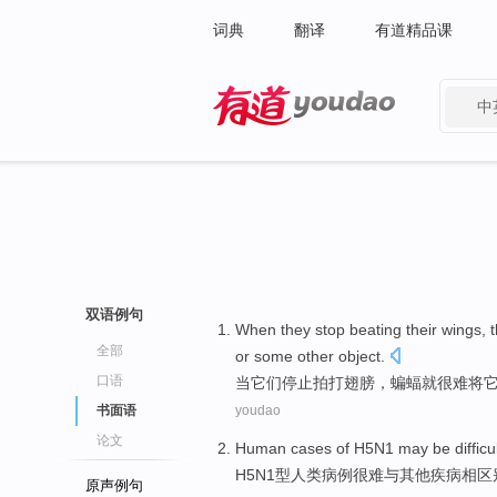
词典
翻译
有道精品课
中
有道 - 网易旗下搜索
双语例句
When
they
stop
beating their
wings
, 
全部
or
some
other
object.
口语
当
它们
停止
拍打
翅膀
，
蝙蝠
就
很难将
书面语
youdao
论文
Human
cases
of H5N1
may be difficul
H5N1
型
人类
病例
很难
与
其他
疾病
相区
原声例句