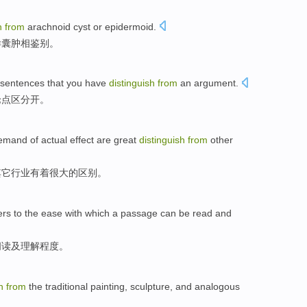
sh
from
arachnoid
cyst
or
epidermoid
.
样囊肿相鉴别。
sentences
that
you
have
distinguish
from
an argument
.
论点
区
分开
。
emand
of
actual
effect
are great
distinguish
from
other
其它
行业
有着
很大的
区别
。
ers
to the
ease
with which a
passage
can be
read
and
阅读
及
理解程度
。
sh
from
the
traditional
painting
,
sculpture
,
and
analogous