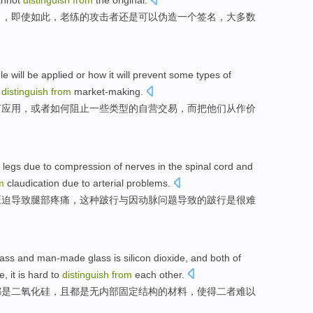
annot
distinguish
from
the
original
.
名
，
即使
如此，
老练
的
攻击者还是
可以
伪造
一个
签名
，
大多数
le
will be
applied
or
how
it will prevent
some
types
of
o
distinguish
from
market-making
.
何
应用
，
或者
如何
阻止
一些
类型
的
自营
交易
，而
把
他们从作价
legs
due
to
compression
of
nerves
in the
spinal cord
and
m
claudication
due
to
arterial
problems
.
压迫
导致
腿部
疼痛
，
这种
跛行
与
因
动脉
问题
导致的跛行
是
很难
lass
and
man-made
glass
is
silicon dioxide
,
and
both
of
re
, it
is hard to
distinguish
from
each other.
都
是
二氧化硅
，
且
都是
无
内部
固定
结构
的
材料
，
使得二者
难以