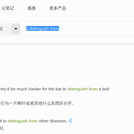
云笔记
惠惠
更多产品
英
they
'd
be much harder for
the bat
to
distinguish
from
a
leaf
它们与
一
片树叶
或者
其他什么东西区分开。
t to
distinguish
from
other
illnesses
.
别
。