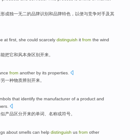
源
形成
独一无二的
品牌
识别
和
品牌
特色
，
以便
与
竞争对手
及其
se
at first
, she
could scarcely
distinguish
it
from
the wind
不能
把
它
和风
本身
区别
开来。
ance
from
another
by
its
properties
.
与
另一种
物质
辨别
开来。
mbols
that identify
the
manufacturer
of
a
product
and
hers
.
类似
产品
区分
开来
的
单词
、
名称
或
符号
。
ngs
about
smells
can help
distinguish
us
from
other