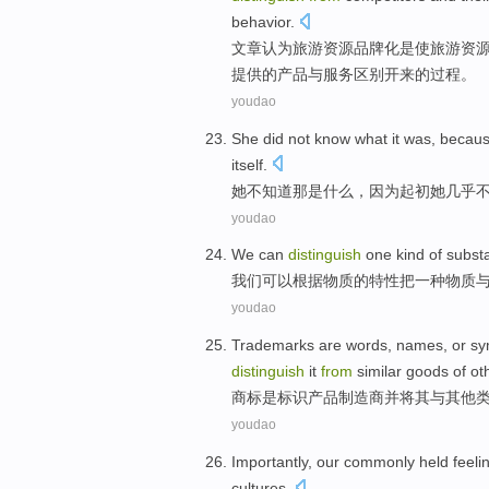
behavior.
文章认为旅游资源品牌化
是
使旅游资
提供的
产品
与
服务
区别
开来的
过程
。
youdao
She
did not
know what
it
was
,
becau
itself
.
她
不
知道
那
是
什么，
因为
起初
她几乎
youdao
We
can
distinguish
one
kind of
subst
我们
可以
根据
物质
的
特性
把
一
种物质
youdao
Trademarks
are
words
,
names
,
or
sy
distinguish
it
from
similar
goods of
ot
商标
是
标识
产品
制造商
并将其
与
其他
youdao
Importantly
,
our
commonly held
feeli
cultures
.