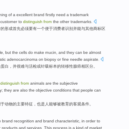
ming
of
a
excellent
brand
firstly
need
a trademark
e
customer
to
distinguish
from
the
other
trademarks
.
牌的
形成
首先
必须要
有一个
便于
消费者
识别
并能与其他商标区
le
,
but
the
cells
do make mucin
,
and
they can be almost
atic
adenocarcinoma
on
biopsy
or
fine needle
aspirate
.
粘蛋白，
并
很难与
活检
或
针
吸标本的
转移
性腺癌
相区分
。
distinguish
from
animals
are
the
subjective
ty
; they
are also
the
objective
conditions
that
people
can
别
于
动物
的
主要
特征
，
也是
人
能够
被
教育
的
客观
条件
。
e
brand
recognition
and
brand
characteristic
,
in order to
r
products
and
services
. This
process
is a kind
of
market