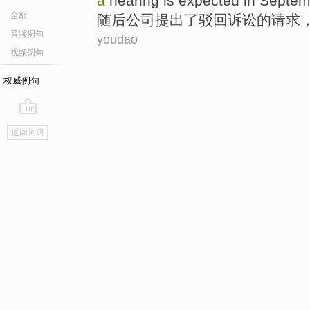
a
hearing
is expected
in
Septem
全部
随后
公司
提出了
驳回
诉讼
的
请求
音频例句
youdao
视频例句
权威例句
go
返回词典
top