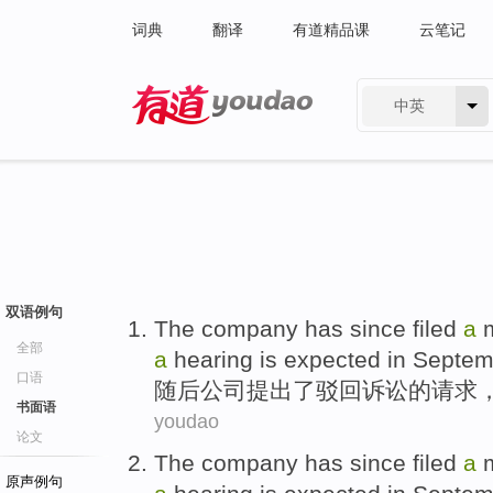
词典
翻译
有道精品课
云笔记
中英
有道 - 网易旗下搜索
双语例句
The
company
has since
filed
a
m
全部
a
hearing
is expected
in
Septem
口语
随后
公司
提出了
驳回
诉讼
的
请求
书面语
youdao
论文
The
company
has since
filed
a
m
原声例句