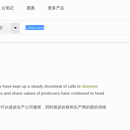
云笔记
惠惠
更多产品
英
s
have kept up a
steady drumbeat
of
calls to
disinvest
es
and
share values
of
producers have
continued
to head
呼吁
从
煤炭
生产
公司
撤资，
同时
煤炭
价格
和
生产商
的
股价
持续