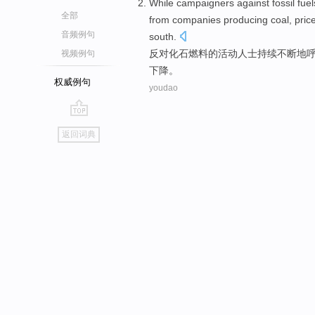
While
campaigners
against
fossil
fuel
全部
from
companies
producing
coal
,
pric
音频例句
south.
反对
化石
燃料
的
活动
人士
持续
不断地
视频例句
下降。
权威例句
youdao
go
返回词典
top