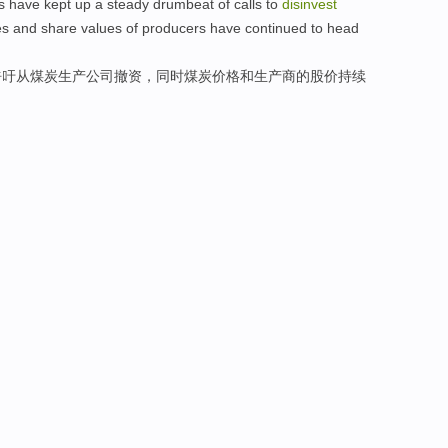
s
have kept up a
steady drumbeat
of
calls to
disinvest
es
and
share values
of
producers have
continued
to head
呼吁
从
煤炭
生产
公司
撤资，
同时
煤炭
价格
和
生产商
的
股价
持续