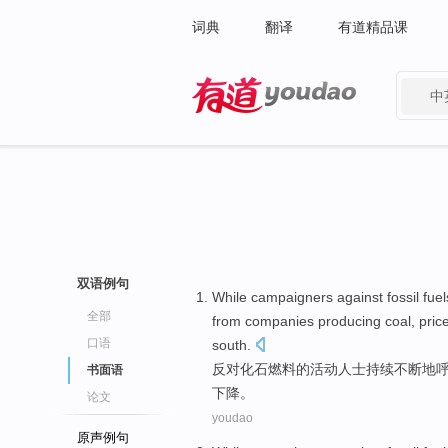
词典
翻译
有道精品课
中
有道 - 网易旗下搜索
双语例句
While
campaigners
against
fossil
fuel
全部
from
companies
producing
coal
,
pric
口语
south.
反对
化石
燃料
的
活动
人士
持续
不断地
书面语
下降。
论文
youdao
原声例句