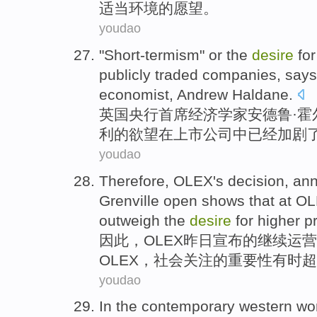
适当
环境
的
愿望
。
youdao
"
Short-termism
"
or
the
desire
for
publicly
traded
companies
,
says
economist
, Andrew
Haldane
.
英国
央行
首席
经济学
家安德鲁·
霍
利
的
欲望
在
上市
公司
中
已经
加剧
youdao
Therefore
,
OLEX
's
decision
,
an
Grenville
open
shows that
at
OL
outweigh the
desire
for
higher
pr
因此
，
OLEX
昨日
宣布
的继续
运营
OLEX，
社会
关注
的重要性
有时
超
youdao
In
the contemporary
western
wo