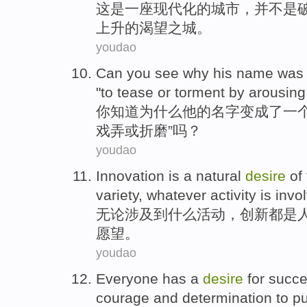
这
是
一
座
现代化
的
城市
，
并不是
上升
的
渴望之
城
。
youdao
Can you
see
why
his
name
was
"
to
tease
or
torment
by
arousing
你
知道
为什么
他
的
名字
变成
了
一
戏弄
或
折磨
”吗？
youdao
Innovation
is
a
natural
desire
of
variety
,
whatever
activity
is invo
无论
涉及
到
什么
活动
，
创新都
是
愿望
。
youdao
Everyone
has a
desire
for
succ
courage
and
determination
to
p