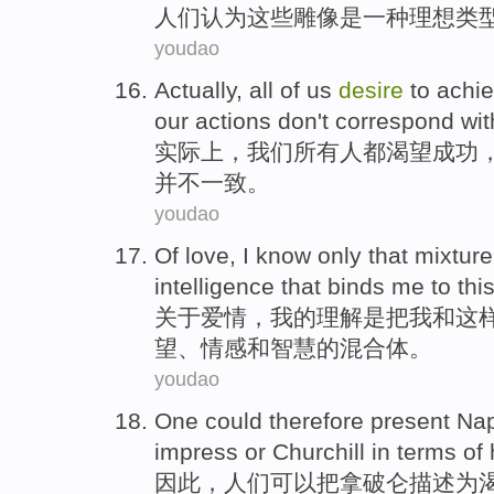
人们
认为
这些
雕像
是
一种
理想
类
youdao
Actually
,
all
of
us
desire
to achi
our
actions
don't
correspond
wit
实际上
，
我们
所有人
都
渴望
成功
并不
一致
。
youdao
Of love
,
I
know
only that
mixture
intelligence
that
binds
me
to
thi
关于
爱情，
我
的
理解
是
把
我
和
这
望
、
情感
和
智慧
的
混合体
。
youdao
One
could
therefore
present
Nap
impress
or
Churchill
in terms
of
因此
，
人们
可以
把拿破仑
描述为