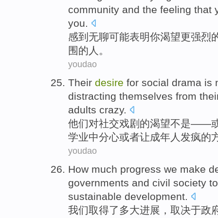
community
and
the
feeling
that
you.
感到
无聊
可能
表明
你
渴望
更
强烈
围的人。
youdao
Their
desire
for
social
drama
is
distracting themselves
from
the
adults
crazy
.
他们
对
社交
戏剧
的
渴望
不是
——
学业
中
分心
或者让
成年人
发疯的
youdao
How much
progress
we
make
d
governments
and
civil
society
t
sustainable
development
.
我们
取得了
多大
进展
，
取决于
政