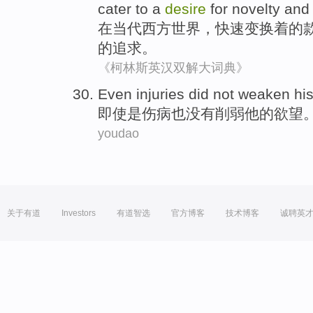
cater to
a
desire
for novelty
and
在
当代
西方
世界
，
快速
变换着
的
的追求。
《柯林斯英汉双解大词典》
E
ven injuries did not weaken hi
即
使是伤病也没有削弱他的欲望
youdao
关于有道
Investors
有道智选
官方博客
技术博客
诚聘英