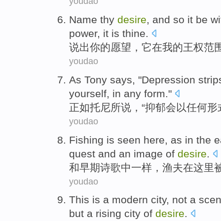
youdao
Name
thy
desire
, and so
it
be wi
power
, it
is
thine
.
说出
你
的
愿望
，
它
在
我
的
王权
范
youdao
As
Tony
says
, "
Depression
strip
yourself,
in
any
form
."
正如
托尼
所说
，“
抑郁
会
以
任何
形
youdao
Fishing
is seen
here
,
as
in the
e
quest
and
an image of
desire
.
和
早期
诗歌
中
一样
，渔夫
在这里
youdao
This
is
a
modern
city
,
not
a
sce
but
a
rising
city
of
desire
.