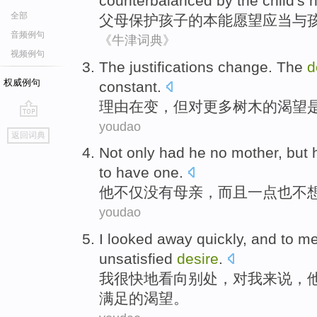
counterbalanced
by
the
child
's
n
全部
父母
保护
孩子
的本能
愿望
应当
与
音频例句
《牛津词典》
视频例句
The justifications
change.
The
d
权威例句
constant
.
理由
在变，但
对
更多
树木
的
渴望
youdao
go
返回词典
top
Not only
had
he
no
mother
,
but
h
to have one.
他
不仅
没有
母亲
，
而且
一点也
不
youdao
I
looked
away
quickly
, and
to
m
unsatisfied
desire
.
我
很快地
看
向
别处
，
对
我
来说，
满足的渴望。