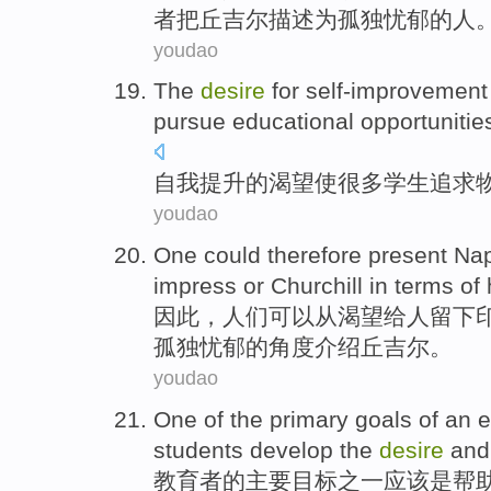
者
把丘吉尔
描述为
孤独
忧郁的人
youdao
The
desire
for
self-improvement
pursue
educational
opportunitie
自我提升
的
渴望
使
很多
学生
追求
youdao
One
could
therefore
present
Na
impress
or
Churchill
in
terms
of
因此
，
人们
可以
从
渴望
给
人留下
孤独
忧郁的角度
介绍丘吉尔
。
youdao
One
of
the
primary
goals
of
an e
students
develop
the
desire
and
教育者
的
主要
目标
之一
应该
是
帮