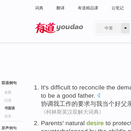
词典
翻译
有道精品课
云笔记
中英
有道 - 网易旗下搜索
双语例句
It's difficult to
reconcile
the
dem
全部
to
be
a
good
father
.
口语
协调
我
工作
的
要求
与
我
当
个
好
父
书面语
《柯林斯英汉双解大词典》
论文
Parents'
natural
desire
to
protec
原声例句