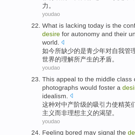
力
。
youdao
What is
lacking
today
is
the
conf
desire
for autonomy
and
their
u
world
.
如今
所
缺少
的
是
青少年
对自我管
世界的
理解所
产生的
矛盾
。
youdao
This
appeal
to
the
middle
class
photographs
would
foster
a
desi
idealism
.
这种
对
中产
阶级
的
吸引力
使
精英
主义
而
非理想主义的
渴望
。
youdao
Feeling
bored
may
signal the
de