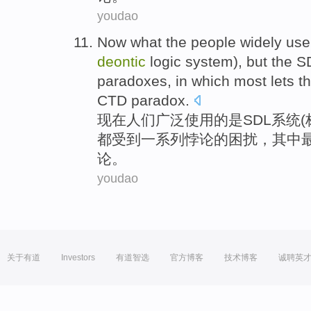
youdao
Now what
the
people
widely
use
deontic
logic
system),
but
the S
paradoxes
,
in which
most
lets
t
CTD
paradox
.
现在
人们
广泛
使用
的
是
SDL
系统
(
都受到
一系列
悖论
的困扰，
其中
论
。
youdao
关于有道
Investors
有道智选
官方博客
技术博客
诚聘英