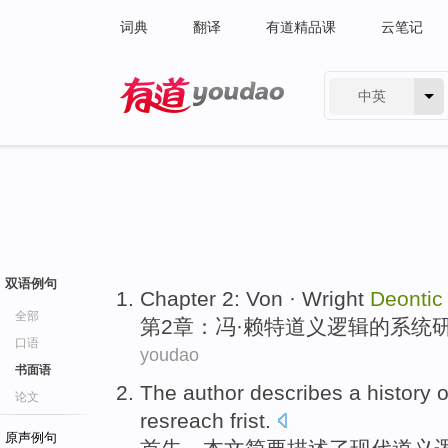
词典
翻译
有道精品课
云笔记
中英
有道 - 网易旗下搜索
双语例句
Chapter
2
:
Von
· Wright
Deontic
全部
第2
章
：
冯
·
赖特
道义
逻辑
的
系统
口语
youdao
书面语
The author
describes
a history
o
论文
resreach frist.
原声例句