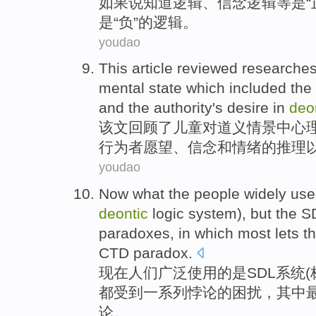
如果说
知道
逻辑
、
信念
逻辑
等
是
“
是“
负
”的逻辑。
youdao
This article
reviewed researche
mental
state
which
included
the
and
the
authority's
desire
in
deo
该文
回顾
了
儿童
对
道义情景中
心
行为
者
愿望
、
信念
和
情绪
的推理
youdao
Now what
the
people
widely
use
deontic
logic
system),
but
the S
paradoxes
,
in which
most
lets
t
CTD
paradox
.
现在
人们
广泛
使用
的
是
SDL
系统
(
都受到
一系列
悖论
的困扰，
其中
论
。