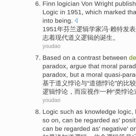
Finn
logician
Von
Wright
publis
Logic
in 1951,
which marked
th
into being.
1951年
芬兰
逻辑学家
冯·
赖特
发表
志
着
现代
道义逻辑的诞生。
youdao
Based on
a contrast between
de
paradox,
argue
that moral para
paradox,
but
a
moral quasi-para
基于
道义
悖论
与
“
道德
悖论”的比
逻辑
悖论，
而
应视作
一种
“类悖论
youdao
Logic
such as
knowledge
logic,
so
on, can
be
regarded as'
posit
can be regarded as'
negative
' o