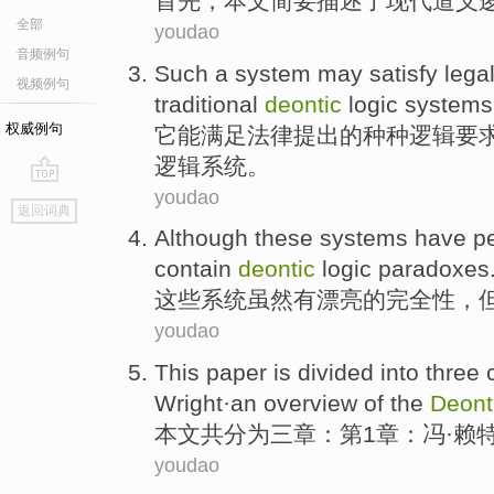
首先，本文简要
描述
了
现代
道义
全部
youdao
音频例句
Such
a
system
may
satisfy
lega
视频例句
traditional
deontic
logic
systems
权威例句
它
能
满足
法律
提出的种种
逻辑
要
逻辑
系统
。
youdao
go
返回词典
top
Although
these
systems
have
pe
contain
deontic
logic
paradoxes
这些
系统
虽然
有
漂亮的
完全性
，
youdao
This paper
is divided
into
three
Wright·
an overview
of
the
Deont
本文
共
分为
三
章
：
第1
章
：冯·
赖
youdao