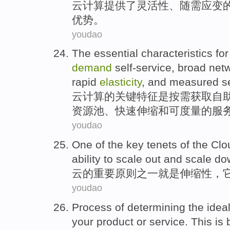
云
计算
提供
了
灵活性
、
随需应变
优势
。
youdao
The
essential
characteristics
fo
demand
self-service
,
broad
net
rapid
elasticity
,
and
measured
s
云
计算
的
关键
特征
是
按需获取
自
资源
池
、
快速
伸缩
和
可度量
的
服
youdao
One of the
key
tenets
of
the
Clo
ability
to scale out and scale d
云
的
重要
原则之一
就是
伸缩性
，
youdao
Process
of
determining
the idea
your
product
or
service
.
This
is