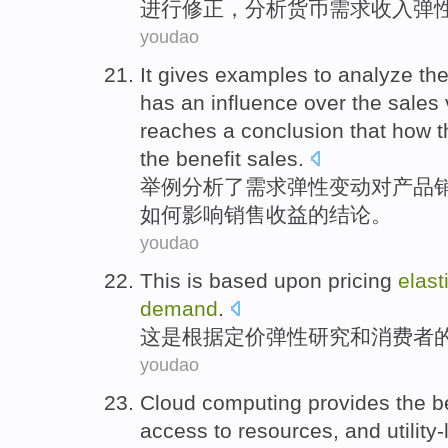
进行
修正
，
分析
货币需求收入
弹
youdao
It gives examples
to
analyze
th
has an
influence
over the
sales
reaches
a
conclusion
that
how
t
the
benefit
sales
.
举例
分析
了
需求
弹性
变动
对
产品
如何
影响
销售
收益
的
结论
。
youdao
This
is
based upon
pricing
elast
demand
.
这
是
根据
定价
弹性
研究
和
消费者
youdao
Cloud
computing
provides
the
b
access
to
resources
,
and
utility-