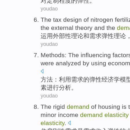
对定制程度的
弹性
。
youdao
The
tax
design
of
nitrogen fertil
the
external
theory
and
the
dem
运用
外部性
理论
和
需求
弹性
理论
youdao
Methods
: The
influencing
factor
were analyzed
by using
econom
方法
：
利用
需求
的
弹性
经济学
模
素
进行
分析。
youdao
The
rigid
demand
of
housing
is
t
minor
income
demand
elasticity
elasticity
.