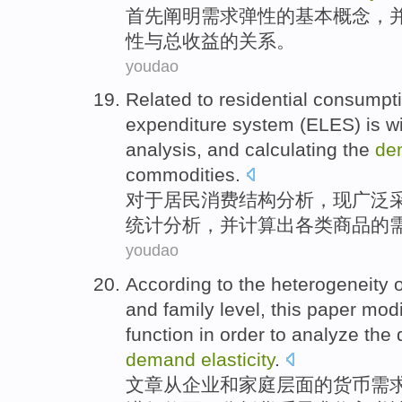
首先
阐明
需求
弹性
的
基本
概念
，
性
与
总
收益
的
关系
。
youdao
Related to
residential
consumpt
expenditure
system
(ELES) is
w
analysis,
and
calculating
the
de
commodities
.
对于
居民
消费
结构
分析
，现
广泛
统计
分析，
并
计算出
各类
商品
的
youdao
According
to the
heterogeneity
o
and
family
level
, this paper
modi
function
in order to
analyze
the
demand
elasticity
.
文章
从
企业
和
家庭
层面
的
货币
需