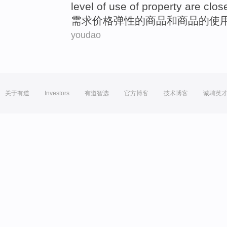
level of
use
of
property
are
clos
需求
价格
弹性
的
商品
和
商品
的
使
youdao
关于有道
Investors
有道智选
官方博客
技术博客
诚聘英