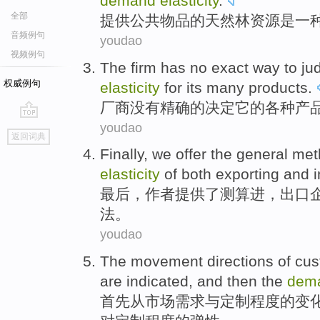
demand
elasticity
.
全部
提供
公共
物品
的
天然林资源
是
一
音频例句
youdao
视频例句
The firm
has no
exact
way to
ju
权威例句
elasticity
for
its
many
products
.
厂商
没有
精确
的
决定
它
的
各种
产
youdao
go
返回词典
top
Finally
,
we
offer
the
general
met
elasticity
of
both exporting
and i
最后
，
作者
提供
了测算进，出口
法
。
youdao
The
movement
directions
of
cus
are indicated,
and then
the
dem
首先从市场
需求
与
定制
程度
的
变