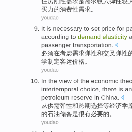
住房
刚性
需求
是
需求
收入
弹性
较
买力的消费性需求。
youdao
It is
necessary
to
set
price
for
p
according to
demand
elasticity
passenger transportation.
必须
在考虑
需求
弹性
和
交叉
弹性
学
制定
客运
价格
。
youdao
In
the view
of
the economic
theo
intertemporal
choice
,
there
is
a
petroleum
reserve
in
China
.
从
供需
弹性
和
跨
期
选择
等
经济学
的
石油
储备
是
很有
必要
的。
youdao