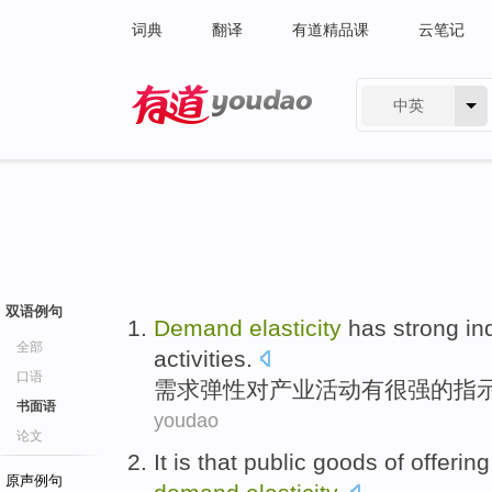
词典
翻译
有道精品课
云笔记
中英
有道 - 网易旗下搜索
双语例句
Demand
elasticity
has
strong
in
全部
activities
.
口语
需求
弹性
对
产业
活动
有
很强的
指
书面语
youdao
论文
It
is
that
public
goods
of
offering
原声例句