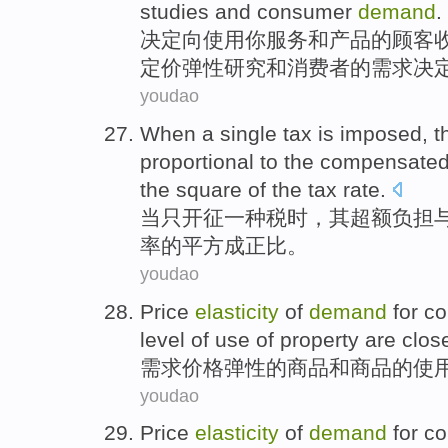
studies
and
consumer
demand
.
决定
向
使用
你
服务
和
产品
的
顾客
定价
弹性
研究
和
消费者
的
需求
决
youdao
When
a
single
tax
is imposed,
t
proportional
to
the
compensate
the
square of
the
tax rate.
当
只开征
一种
税
时，
其
超额
负担
率
的
平方成
正比。
youdao
Price
elasticity
of
demand
for
co
level of
use
of
property
are
clos
需求
价格
弹性
的
商品
和
商品
的
使
youdao
Price
elasticity
of
demand
for
co