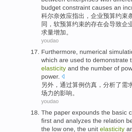
budget
constraint
causes
an
inc
科尔
奈
效应
指出，
企业
预算
约束
同
，
软
预算
约束
的存在
会导致
企
求量
增加
。
youdao
Furthermore
,
numerical
simulat
which are used to demonstrate 
elasticity
and the
number
of
pow
power
.
另外
，
通过算
例仿真
，
分析
了
需
场
力
的
影响
。
youdao
The
paper expounds
the
basic
c
first
and analyzes
the
relation b
the
low
one,
the unit
elasticity
a