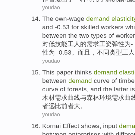
youdao
The
own-wage
demand
elasticit
and -0.53
for
skilled
workers whi
between
the two
types
of
workers
对低
技能
工人
的
需求
工资
弹性
为
-
性为- 0.53。而且，
不同类型
工人
youdao
This paper thinks
demand
elasti
between
demand
curve
of
timbe
curve of
forests
, and
the latter
i
木材
需求
曲线
与
森林
环境
需求曲
者
远
比前者大。
youdao
Kornai
Effect
shows,
input
dema
between
enterprises
with
differe