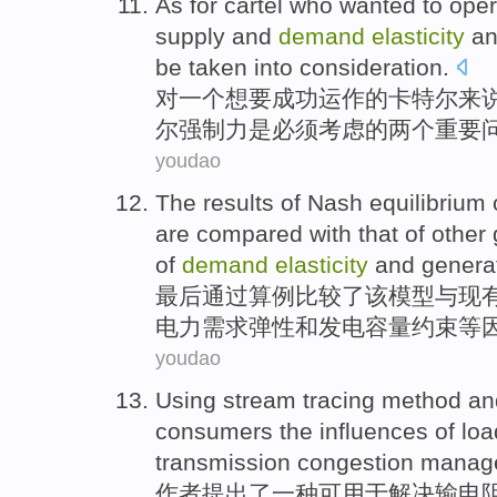
As for
cartel
who
wanted
to
oper
supply and
demand
elasticity
a
be
taken into consideration
.
对
一个
想
要
成功
运作
的
卡特尔
来
尔
强制力是
必须
考虑的两个重要
youdao
The results
of
Nash
equilibrium
are compared
with
that
of
other
of
demand
elasticity
and
genera
最后
通过算例
比较
了该
模型
与
现
电力
需求
弹性
和
发电容量约束等
youdao
Using stream tracing
method
an
consumers the influences of
loa
transmission
congestion
manage
作者
提出
了一
种可用于
解决输电