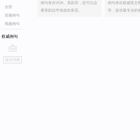
例句来自VOA、美剧等，您可以边
例句来自权威英文
全部
看美剧边学地道的美语。
等，提供最专业的
音频例句
视频例句
权威例句
go
返回词典
top