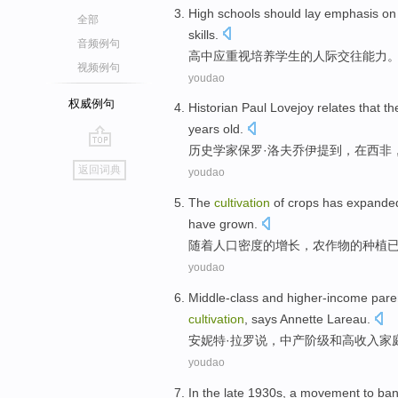
High schools
should
lay emphasis on
全部
skills
.
音频例句
高中
应
重视
培养
学生
的
人际
交往
能力
视频例句
youdao
权威例句
Historian
Paul
Lovejoy
relates that t
years
old
.
历史学家
保罗·洛夫
乔伊提到
，
在
西非
go
返回词典
youdao
top
The
cultivation
of
crops
has
expande
have
grown
.
随着
人口
密度
的
增长，
农作物
的
种植
youdao
Middle-class
and
higher-income
pare
cultivation
,
says
Annette Lareau.
安妮特·拉罗
说
，
中产阶级
和
高收入家
youdao
In the
late
1930
s
,
a
movement
to
ba