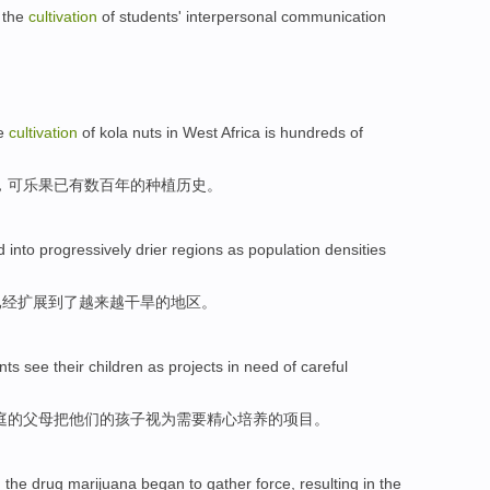
the
cultivation
of
students'
interpersonal
communication
。
he
cultivation
of
kola nuts
in
West Africa
is
hundreds of
，可
乐果
已有
数百
年
的
种植
历史。
d
into
progressively
drier
regions
as
population
densities
已经
扩展
到了
越来越
干旱
的
地区
。
nts
see
their
children
as
projects
in
need
of
careful
庭
的
父母
把
他们的
孩子
视为
需要
精心
培养
的
项目
。
n
the
drug marijuana
began to
gather
force
,
resulting
in the