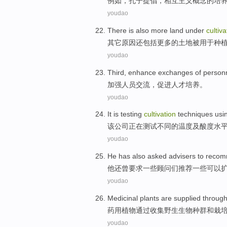
例如
，
孔子
提倡
，
相互主义
概念
的
培
youdao
There
is also
more
land
under
cultiva
其它
原因
还
包括
更多
的
土地
被用于
种
youdao
Third,
enhance
exchanges
of
person
加强
人员
交流
，
促进
人才培养
。
youdao
It
is
testing
cultivation
techniques
usi
该公司
正在
测试
不同
的
温度
及
酸度
水
youdao
He
has also
asked
advisers
to
reco
他
还
曾要求
一些
顾问
们
推荐
一些
可以
youdao
Medicinal
plants are
supplied
throug
药用
植物
通过
收集
野生
生物种群
和
栽
youdao