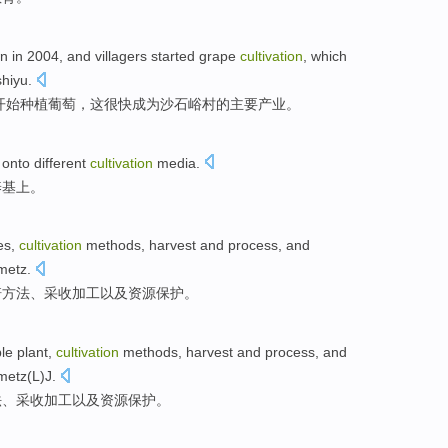
wn in 2004, and villagers started grape
cultivation
, which
hiyu.
民开始种植葡萄，这很快成为沙石峪村的主要产业。
onto
different
cultivation
media
.
养基上。
es
,
cultivation
methods
,
harvest
and
process
, and
metz.
培
方法
、
采收
加工
以及
资源
保护
。
le
plant
,
cultivation
methods
,
harvest
and
process
, and
metz
(L)J.
法
、
采收
加工
以及
资源
保护
。