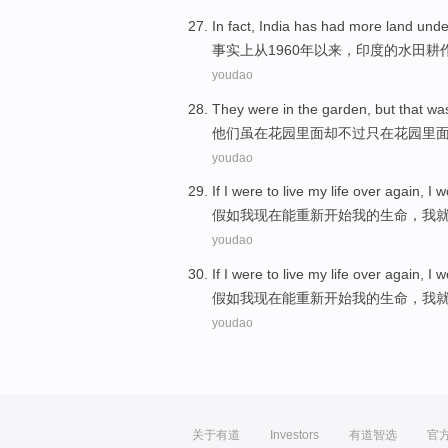
In fact
,
India
has
had more land unde
事实上
从
1960年以来，
印度
的
水田
耕
youdao
They
were
in
the
garden
,
but
that was
他们
虽
在
花园
里面
却不过
只在花园里
youdao
If
I
were to
live
my
life
over again, I
w
假如
我
现在能重新
开始
我
的
生命
，我
youdao
If
I
were to
live
my
life
over again, I
w
假如
我
现在能重新
开始
我
的
生命
，我
youdao
关于有道
Investors
有道智选
官