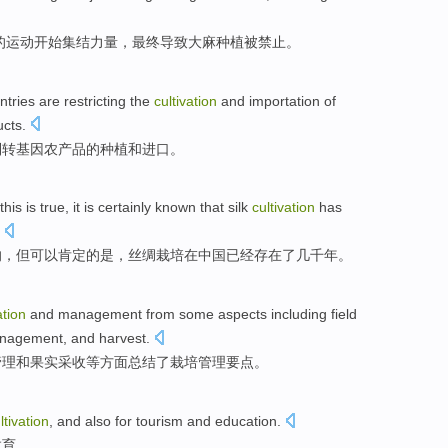
的
运动
开始
集结
力量
，
最终
导致
大麻种植被
禁止
。
ntries
are
restricting
the
cultivation
and
importation
of
ucts
.
制
转基因
农产品
的
种植
和
进口
。
this
is
true
,
it
is
certainly known that
silk
cultivation
has
的
，
但
可以肯定
的是，
丝绸
栽培
在
中国
已经
存在
了几千年。
ation
and
management
from
some aspects including field
nagement
, and
harvest
.
管理
和
果实采收等方面
总结了
栽培
管理要点。
ltivation
, and also for tourism and education.
教育。