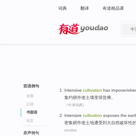
词典
翻译
有道精品课
中
有道 - 网易旗下搜索
双语例句
Intensive
cultivation
has impoverishe
全部
集约
耕作
使土壤
变得
贫瘠。
口语
《牛津词典》
书面语
Intensive
cultivation
exposes
the ear
论文
密集
耕作
使土地遭受
到
大自然
破坏性
youdao
原声例句