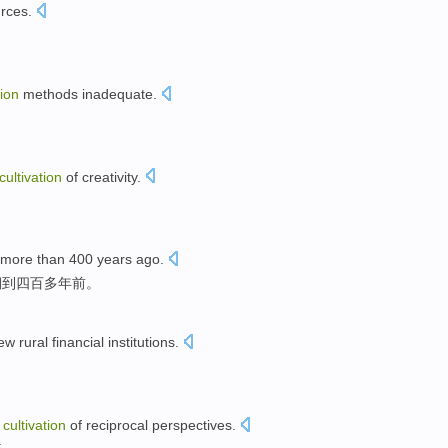
rces
.
tion
methods
inadequate
.
。
cultivation
of
creativity
.
more than 400
years
ago
.
溯到四百
多年
前
。
new
rural
financial
institutions
.
e
cultivation
of
reciprocal
perspectives.