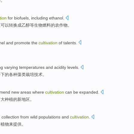
养
。
tion
for
biofuels
,
including
ethanol
.
植
可以转换成乙醇等生物燃料的农作物。
nel
and
promote
the
cultivation
of
talents
.
ng
varying
temperatures
and
acidity
levels
.
平
下的各种
藻类栽培
技术
。
mmend
new
areas where
cultivation
can be
expanded
.
扩大
种植
的
新
地区
。
h
collection from
wild
populations
and
cultivation
.
培植物
来提供
。