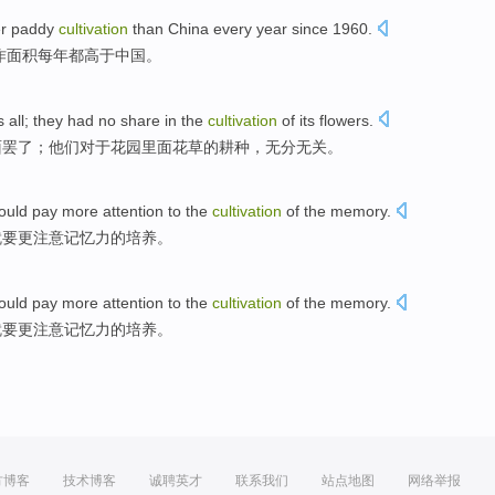
r paddy
cultivation
than
China
every year
since
1960.
作面积
每年
都
高于
中国
。
 all; they had
no
share
in the
cultivation
of
its
flowers
.
面罢了；他们对于花园
里面花草
的
耕种
，
无
分
无关。
ould pay
more
attention to
the
cultivation
of
the
memory
.
就要
更
注意
记忆力
的
培养
。
ould pay
more
attention to
the
cultivation
of
the
memory
.
就要
更
注意
记忆力
的
培养
。
方博客
技术博客
诚聘英才
联系我们
站点地图
网络举报