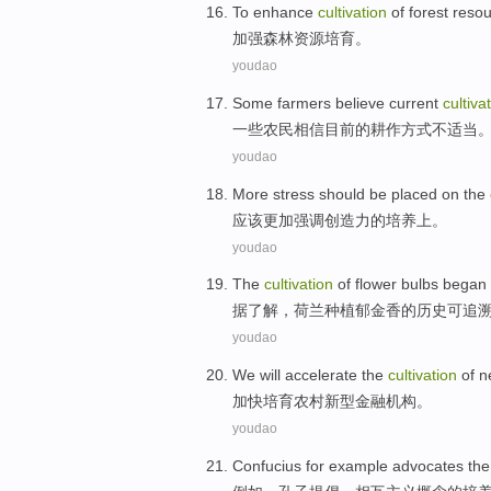
To
enhance
cultivation
of
forest
resou
加强
森林
资源
培育
。
youdao
Some
farmers
believe
current
cultiva
一些
农民
相信
目前
的
耕作
方式
不适当
youdao
More
stress
should be
placed
on
the
应该
更加
强调
创造力
的
培养
上
。
youdao
The
cultivation
of
flower bulbs
began 
据了解，荷兰
种植
郁金香
的
历史可追
youdao
We will accelerate the
cultivation
of 
加快
培育
农村
新型
金融
机构
。
youdao
Confucius
for example
advocates
th