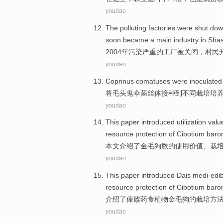
youdao
T
he polluting factories were shut do
soon became a main industry in Shas
2
004年污染严重的工厂被关闭，村
youdao
Coprinus comatuses
were
inoculated
将
毛头
鬼伞菌丝体
接种
到
不同
栽培
培
youdao
This paper
introduced
utilization
valu
resource
protection
of
Cibotium
baro
本文
介绍了
金毛
狗厥
的
使用
价值
、
栽
youdao
This paper introduced
Dais medi-edib
resource
protection
of
Cibotium
baro
介绍
了
傣族
药食
植物
金毛
狗
的
栽培
方
youdao