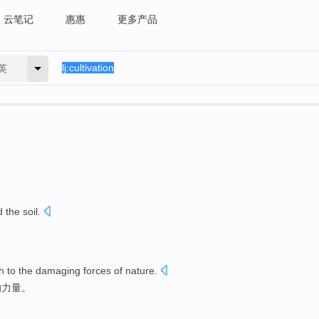
云笔记
惠惠
更多产品
英
d
the
soil
.
th
to
the
damaging
forces
of
nature
.
的
力量
。