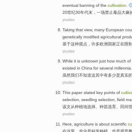
eventual
banning
of
the
cultivation
.
20世纪30
年代
末
，
一
场
禁止
毒品
大麻
youdao
Taking
that
view
,
many
European
cou
genetically modified
agricultural prod
基于
这种
观点
，
许多
欧洲
国家
正在
限
youdao
While
it
is unknown
just
how much
of
existed
in
China
for several
millennia.
虽然
我们
不
知道
这
其中
有
多少
是
真实
youdao
This paper
stated
key points of
cultiv
selection
,
seedling
selection
,
field
ma
该文
从
种植地
选择
、
种苗
选育
、
田间
youdao
H
ere, agriculture is about scientific
cu
在
这里，农业是科学种植，也是观赏