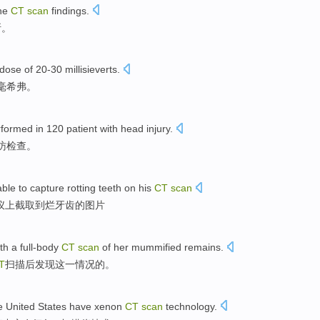
he
CT
scan
findings.
断。
dose
of
20-30
millisieverts
.
毫希弗
。
rformed
in
120
patient with
head
injury
.
访
检查。
ble
to capture
rotting
teeth
on
his
CT
scan
仪上截取
到
烂
牙齿
的图片
th
a full-body
CT
scan
of
her
mummified remains.
T
扫描
后
发现
这一
情况
的。
e United States
have
xenon
CT
scan
technology
.