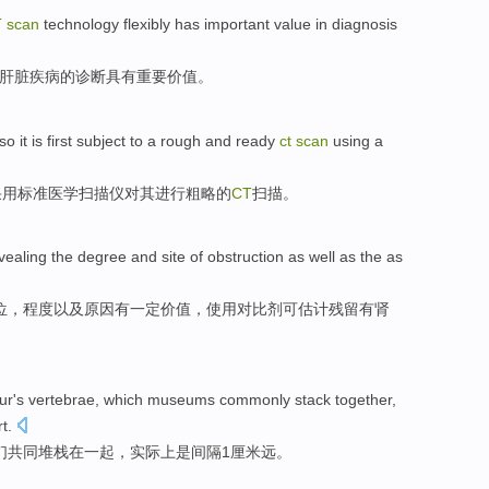
T
scan
technology
flexibly
has
important
value
in
diagnosis
肝脏
疾病
的
诊断
具有
重要
价值
。
so
it is
first
subject
to
a
rough
and ready
ct
scan
using a
采用
标准
医学
扫描仪对其进行
粗略
的
CT
扫描
。
vealing
the
degree
and
site
of
obstruction
as
well
as the as
位
，
程度
以及
原因
有一定
价值
，使用对比剂
可
估计残留有肾
ur
's vertebrae, which
museums
commonly
stack
together
,
rt
.
们共同
堆栈
在一起
，
实际上
是
间隔
1厘米远。