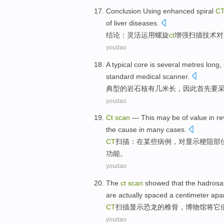
Conclusion
Using
enhanced
spiral
C
of
liver
diseases
.
结论：
灵活
运用
螺旋
ct
增强
扫描
技术
对
youdao
A typical
core
is
several
metres
long
,
standard
medical
scanner
.
典型
的岩石
核
有
几
米
长
，
因此
首先
要
youdao
Ct
scan
— This
may
be of
value
in
re
the cause
in
many
cases
.
CT
扫描
：
在
某些
病例
，对
显示
梗阻
部
功能。
youdao
The
ct
scan
showed that
the hadrosa
are
actually
spaced
a centimeter
apa
CT
扫描
显示
恐龙
的椎骨，
博物馆
将它
youdao