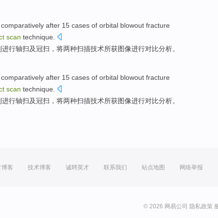
comparatively
after
15
cases
of
orbital
blowout
fracture
ct
scan
technique
.
别
进行
轴
扫
及冠
扫，将两种
扫描
技术所获
图像
进行
对比
分析
。
comparatively
after
15
cases
of
orbital
blowout
fracture
ct
scan
technique
.
别
进行
轴
扫
及冠
扫，将两种
扫描
技术所获
图像
进行
对比
分析
。
方博客
技术博客
诚聘英才
联系我们
站点地图
网络举报
© 2026 网易公司
隐私政策