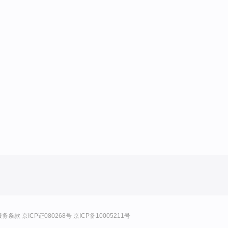
服务条款
京ICP证080268号
京ICP备10005211号