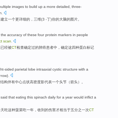
ultiple
images
to
build up
a
more
detailed
,
three-
n
.
，
建立
一个
更
详细
的
，
三维
(
3 -丁
)
你
的
大脑
的
图片
。
the
accuracy
of
these
four
protein
markers
in
people
ct
scan
.
在
已经
被
CT
检查
确定过的
肺癌
患者
中
，确定
这
四种
蛋白
标记
ght-sided
parietal lobe intraaxial
cystic
structure
with a
rrow).
性
结构
伴有中心点状高密度影
代表
一个头节（箭头）。
said that
eating
this
spinach
daily
for
a
year
would inflict
a
每天
吃
这种
菠菜吃
一
年
，收到的伤害才
相当于
五分之一次
CT