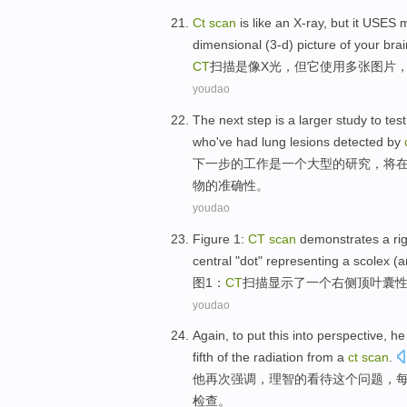
Ct
scan
is
like
an X-ray
,
but
it
USES
m
dimensional
(
3-d
)
picture
of
your
brai
CT
扫描
是
像
X
光，
但
它
使用
多
张
图片
youdao
The next step
is
a
larger
study
to
test
who
've had
lung lesions detected
by
下一步
的
工作
是
一个
大型的
研究
，
将
物
的
准确性
。
youdao
Figure
1
:
CT
scan
demonstrates
a
ri
central "dot"
representing
a
scolex (a
图
1
：
CT
扫描
显示了
一
个
右侧
顶叶
囊
youdao
Again
, to put
this
into perspective
,
he
fifth
of the
radiation from a
ct
scan
.
他
再次强调
，理智
的
看待
这个
问题，
检查。