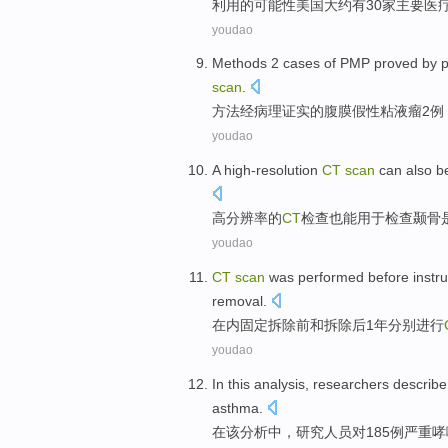
利用的可能性
美国
大约
有
30
家
主要
医
youdao
Methods
2
cases
of
PMP
proved
by 
scan
.
方法
经
病理证实
的
腹膜假性粘液瘤
2
例
youdao
A high-resolution
CT
scan
can also
be
高
分辨率的
CT
检查
也
能用于检查
颞骨
youdao
CT
scan
was
performed
before
instr
removal.
在内固定
拆除
前
和
拆除
后
1
年
分别
进行
youdao
In
this
analysis
,
researchers
describ
asthma
.
在
该
分析
中，
研究人员
对
185
例
严重
哮