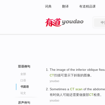
词典
翻译
有道精品课
中
有道 - 网易旗下搜索
双语例句
The
image
of
the
inferior oblique
fiss
全部
CT
扫描
可
显示
下
斜
裂
的
图像
。
口语
youdao
书面语
Sometimes
a
CT
scan
of
the abdom
论文
有时
病人可能还需要做
腹部
CT
检查
。
youdao
原声例句