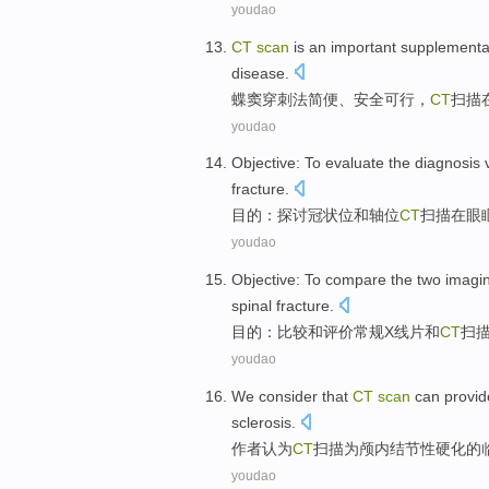
youdao
CT
scan
is
an
important
supplementa
disease
.
蝶窦穿刺法简便、安全可行，
CT
扫描
youdao
Objective
:
To evaluate
the
diagnosis
fracture
.
目的
：
探讨
冠状位
和
轴位
CT
扫描
在
眼
youdao
Objective
: To
compare
the two
imagi
spinal
fracture
.
目的
：
比较
和
评价常规
X线片
和
CT
扫
youdao
We
consider that
CT
scan
can
provid
sclerosis
.
作者
认为
CT
扫描
为
颅内结节性
硬化
的
youdao