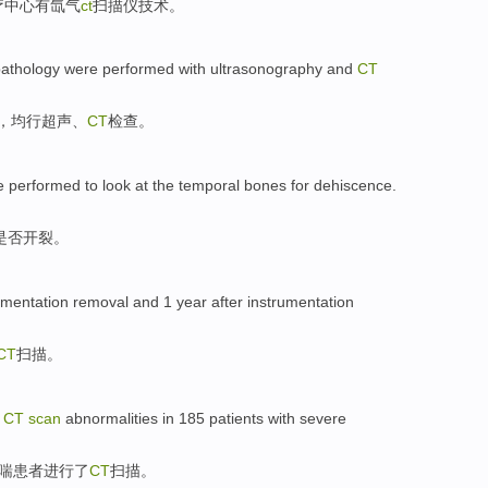
疗
中心
有
氙气
ct
扫描仪
技术。
pathology
were
performed
with ultrasonography
and
CT
，
均
行
超声、
CT
检查。
 performed to look at the
temporal
bones
for dehiscence
.
是否开裂。
umentation
removal
and
1
year
after
instrumentation
CT
扫描
。
e
CT
scan
abnormalities in
185
patients with
severe
喘患者
进行了
CT
扫描
。