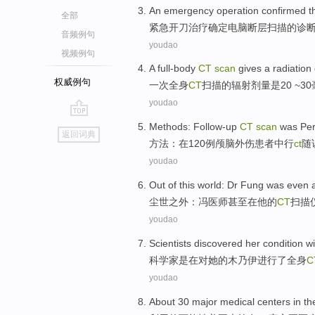
An emergency
operation
confirmed
t
全部
紧急
开刀
治疗
确定
电脑
断层扫描的诊
音频例句
youdao
视频例句
A
full-body
CT
scan
gives
a
radiation
权威例句
一
次全身
CT
扫描
的
辐射
剂量
是20 ~
30
youdao
go
Methods
:
Follow-up
CT
scan
was Pe
返回词典
top
方法
：
在
120
例
颅脑
外伤
患者中行
ct
随
youdao
Out
of
this world:
Dr Fung
was
even
a
尘世之外：
冯
医师
甚至
在
他
的
CT
扫描
youdao
Scientists
discovered
her
condition
wi
科学家
是在对
她
的
木乃伊进行
了
全身
C
youdao
About
30
major
medical
centers
in
th