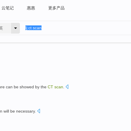
云笔记
惠惠
更多产品
英
ure
can be
showed
by the
CT
scan
.
en
will be
necessary
.