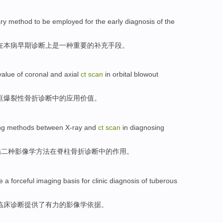
ry
method to be employed
for
the
early
diagnosis
of the
在
本病
早期
诊断
上
是
一种
重要
的
补充
手段。
value
of
coronal
and
axial
ct
scan
in
orbital
blowout
眶
爆裂性
骨折
诊断
中的
应用
价值
。
ng
methods
between
X-ray
and
ct
scan
in
diagnosing
描
二
种
影像学
方法
在
脊柱
骨折
诊断中的作用
。
e
a
forceful
imaging
basis for
clinic
diagnosis
of
tuberous
临床
诊断
提供
了
有力
的
影像学
依据。