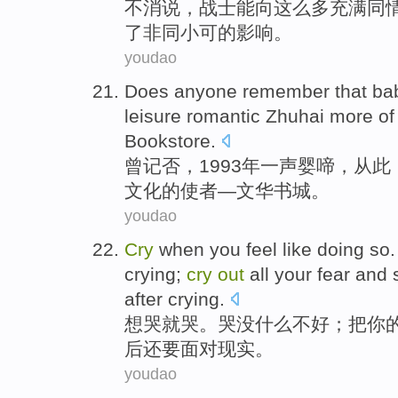
不消
说
，
战士
能
向
这么多充满
同
了非同小可的影响。
youdao
Does anyone
remember
that
ba
leisure
romantic
Zhuhai
more
of
Bookstore
.
曾
记否
，1993年
一
声
婴
啼，
从此
文化
的
使者
—
文华
书城。
youdao
Cry
when
you feel like doing so
crying
;
cry
out
all
your
fear
and
after
crying.
想
哭
就
哭。哭
没什么
不好
；把
你
后
还要
面对
现实
。
youdao