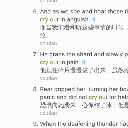
youdao
And
as
we
see
and
hear
these
t
cry
out
in
anguish
.
而
当
我们
看
和
听
这些
事情
的时候
泣
。
youdao
He
grabs the
shard
and slowly
p
cry
out
in
pain
.
他
捏
住碎片
慢慢
拔
了
出来
，虽然
youdao
Fear
gripped
her
, turning her b
panic and did not
cry
out
for hel
恐惧
向
她
袭来
，心像结了
冰
；
但
youdao
When
the deafening
thunder ha