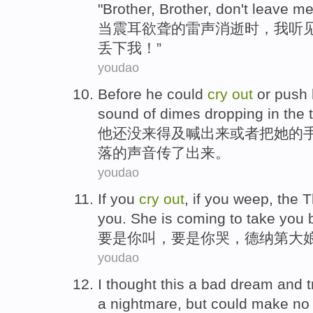
"
Brother
, Brother,
don't
leave
m
当
震耳欲聋
的
雷声
消逝时
，
我
听
丢下
我
！”
youdao
Before
he
could
cry
out
or
push
sound
of
dimes
dropping in the
他
还没来得及
喊
出来
或者
把
她
的
落
的
声音
传了出来。
youdao
If
you
cry
out
, if you
weep
,
the T
you. She is
coming to
take
you
b
要是
你
叫
，要是你
哭
，
德纳
第大
youdao
I
thought
this
a bad
dream and
t
a nightmare
,
but
could make no