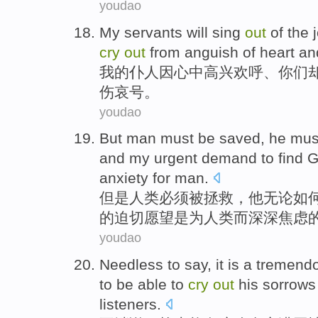
youdao
My
servants
will sing
out
of
the
cry
out
from anguish of
heart
an
我
的
仆人
因
心中
高兴欢呼
、
你们
伤
哀号
。
youdao
But
man
must
be
saved
,
he
mus
and
my
urgent
demand to
find
G
anxiety
for
man
.
但是
人类
必须
被
拯救
，
他
无论
如
的
迫切愿望
是
为
人类而
深深焦虑
youdao
Needless to
say
, it is a tremen
to be able
to
cry
out
his
sorrows
listeners
.