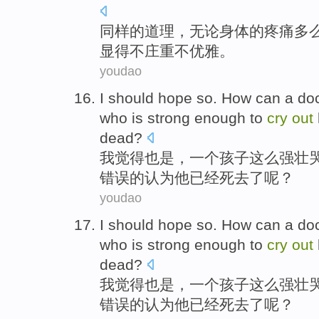
同样
的
道理，
无论
身体
的
疼痛
多
显得
不庄重不优雅。
youdao
I
should hope
so
.
How
can
a
doc
who
is
strong enough
to
cry
out
dead
?
我
觉得
也是，
一个
孩子
这么
强壮
错误
的认为
他
已经
死去了呢？
youdao
I
should hope
so
.
How
can
a
doc
who
is
strong enough
to
cry
out
dead
?
我
觉得
也是，
一个
孩子
这么
强壮
错误
的认为
他
已经
死去了呢？