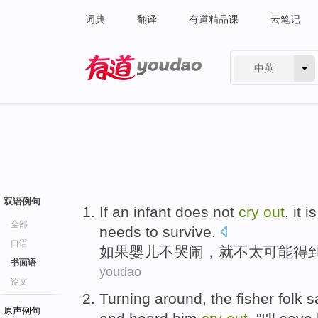
词典
翻译
有道精品课
云笔记
中英
有道 - 网易旗下搜索
双语例句
If
an infant
does not
cry
out
,
it
is
全部
needs to
survive
.
口语
如果
婴儿
不
哭闹
，
就
不
太
可能
得
书面语
youdao
论文
Turning around
,
the fisher
folk
s
原声例句