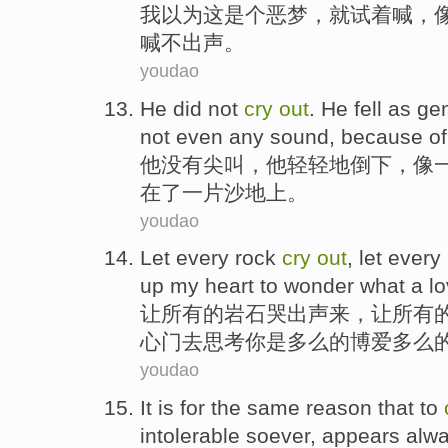
我
以为
这
是个
恶梦，就
试
着
喊
，
喊不出声。
youdao
He
did
not
cry
out
. He
fell
as
gen
not even any sound, because of
他
没有
尖叫
，他
轻轻地
倒下
，
像
在
了一
片沙地上。
youdao
Let
every
rock
cry
out
,
let
every
up
my
heart
to
wonder
what
a
l
让
所有
的
岩石
哭
出声来，让所有
心门
去
思考
你是
多么
的
博爱
多么
youdao
It is
for the
same reason
that to
intolerable
soever
,
appears
alwa