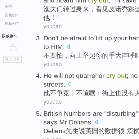
and
heard
him
cry
out
, "
I
'll
save
全部
渔夫
们
转过
身来，
看见
皮诺乔
跳
音频例句
他！”
视频例句
youdao
权威例句
Don't
be afraid
to
lift up
your
ha
to
HIM
.
不要
怕
，向上
举起
你
的
手
大声
呼
go
返回词典
top
youdao
He
will not
quarrel
or
cry
out
;
no
streets
.
他
不
争竞
，不喧嚷；街上
也没有
youdao
British
Numbers
are "
disturbing
"
says
Mr
Deliens
.
Deliens
先生
说
英国
的
数据
很“
烦