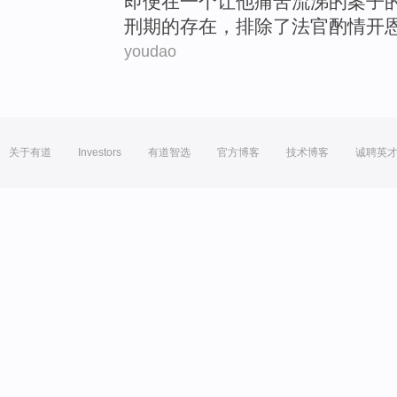
即便
在
一个
让他痛苦流涕
的
案子
刑期
的存在，
排除
了
法官
酌情
开
youdao
关于有道
Investors
有道智选
官方博客
技术博客
诚聘英