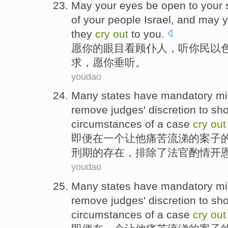
May
your
eyes be
open to your
of
your
people Israel
, and
may
y
they
cry
out
to
you
.
愿
你
的
眼目
看顾
仆人
，
听
你
民
以
求，愿你垂听。
youdao
Many
states
have
mandatory
m
remove
judges'
discretion
to sh
circumstances
of
a
case
cry
out
即便
在
一个
让他痛苦流涕
的
案子
刑期
的存在，
排除
了
法官
酌情
开
youdao
Many
states
have
mandatory
m
remove
judges'
discretion
to sh
circumstances
of
a
case
cry
out