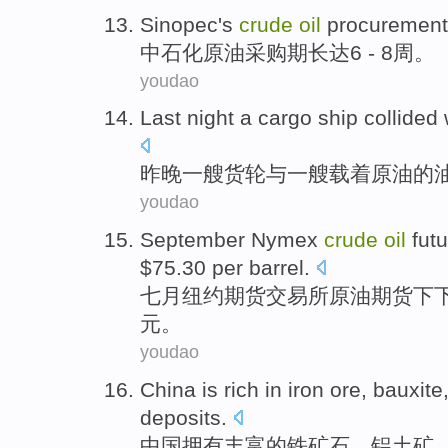
Sinopec's
crude
oil
procurement
中石化
原油
采购
期
长达
6 - 8
周
。
youdao
Last night
a
cargo ship collided
昨晚
一
艘
货轮
与
一艘
载着
原油
的
youdao
September Nymex
crude
oil
fut
$75.30 per
barrel
.
七月
纽约期货交易所
原油
期货
下
元。
youdao
China
is rich
in
iron ore
,
bauxite
deposits
.
中国
拥有
丰富的
铁矿石
、
铝土矿