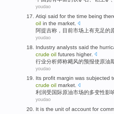
youdao
Atiqi
said for the time being
the
oil
in
the
market
.
阿提
吉
称，目前市场
上
有
充足
的
youdao
Industry
analysts
said
the hurri
crude
oil
futures
higher
.
行业
分析师
称
飓风
的
预报
使
原油
youdao
Its profit margin
was
subjected
t
crude
oil
market
.
利润
受
国际
原油
市场
的
多变性影
youdao
It
is
the
unit
of
account
for comm