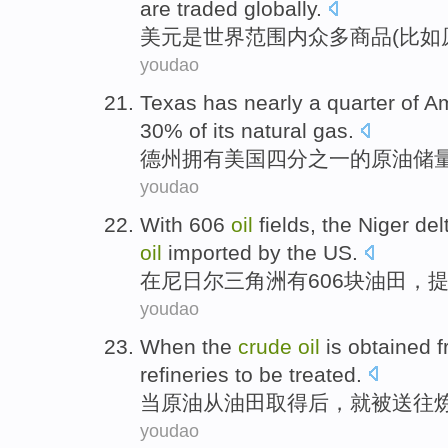
are
traded
globally.
美元
是
世界范围内
众多
商品(
比如
youdao
Texas
has
nearly a quarter
of
Am
30% of
its natural gas
.
德州
拥有
美国
四分之一
的
原油
储
youdao
With
606
oil
fields
,
the
Niger
del
oil
imported by
the
US
.
在
尼日尔
三角洲
有
606块
油田
，
youdao
When
the
crude
oil
is
obtained
f
refineries
to
be
treated
.
当
原油
从
油田
取得后
，
就
被
送往
youdao