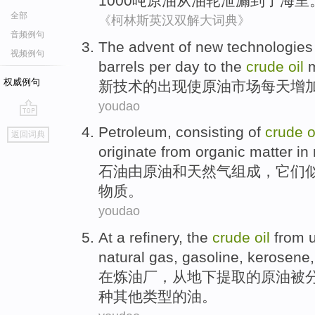
1000
吨
原油
从
油轮
泄漏
到了
海里
全部
《柯林斯英汉双解大词典》
音频例句
The
advent
of
new
technologies
视频例句
barrels
per day
to the
crude
oil
权威例句
新
技术
的
出现使
原油
市场
每天
增
youdao
go
Petroleum
,
consisting of
crude
o
返回词典
top
originate from
organic
matter
in
石油
由
原油
和
天然气
组成，它们
物质
。
youdao
At
a refinery
,
the
crude
oil
from
natural gas
,
gasoline
, kerosene
在
炼油厂
，
从
地下
提取
的
原油
被
种
其他类型的油。