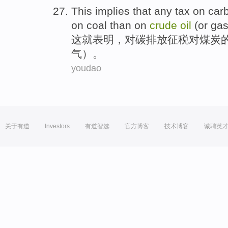
This
implies that
any tax
on
car
on
coal
than on
crude
oil
(
or
ga
这
就
表明
，
对
碳
排放
征税
对
煤炭
气）。
youdao
关于有道
Investors
有道智选
官方博客
技术博客
诚聘英