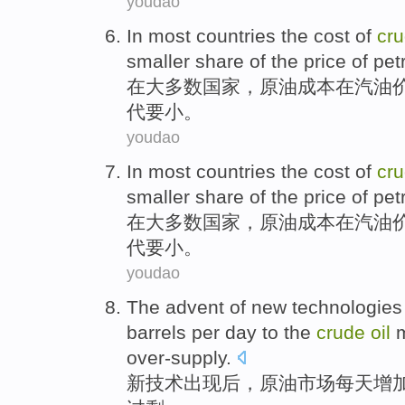
youdao
In
most
countries
the
cost
of
cr
smaller
share
of
the
price
of
pet
在
大多数
国家
，
原油
成本
在
汽油
代
要小
。
youdao
In
most
countries
the
cost
of
cr
smaller
share
of
the
price
of
pet
在
大多数
国家
，
原油
成本
在
汽油
代
要小
。
youdao
The
advent
of
new
technologies
barrels
per day
to the
crude
oil
over-supply
.
新
技术
出现后
，
原油
市场
每天
增