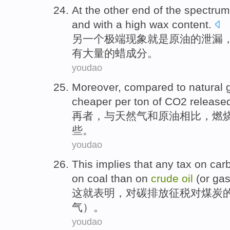
At the other
end
of the
spectrum
and
with
a high wax
content
.
另
一个
极端现象
就是
原油
的
泄漏
有大量的蜡成分。
youdao
Moreover
,
compared
to
natural 
cheaper
per ton
of
CO2
release
再者
，与
天然气
和
原油
相比
，
燃
些
。
youdao
This
implies that
any tax
on
car
on
coal
than on
crude
oil
(
or
ga
这
就
表明
，
对
碳
排放
征税
对
煤炭
气）。
youdao