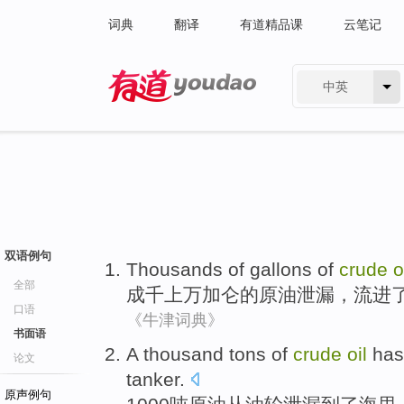
词典
翻译
有道精品课
云笔记
中英
有道 - 网易旗下搜索
双语例句
Thousands
of
gallons
of
crude
o
全部
成千
上万
加仑
的
原油
泄漏，流
进
口语
《牛津词典》
书面语
A thousand
tons of
crude
oil
has
论文
tanker
.
原声例句