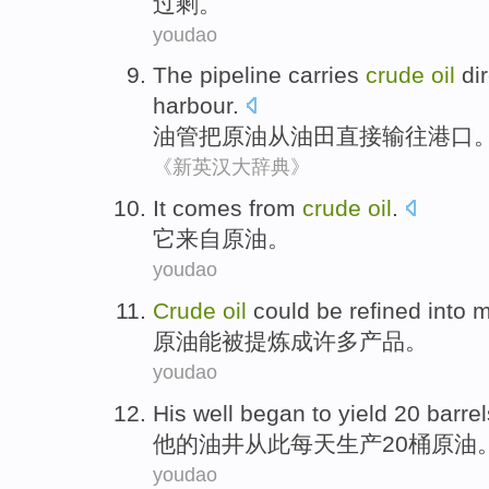
过剩
。
youdao
The pipeline carries
crude
oil
di
harbour
.
油管
把
原油
从
油田
直接
输往
港口
《新英汉大辞典》
It
comes from
crude
oil
.
它
来自
原油
。
youdao
Crude
oil
could
be
refined
into
m
原油
能
被
提炼
成
许多
产品
。
youdao
His
well
began
to
yield
20
barrel
他
的
油井
从此
每天
生产
20
桶
原油
youdao