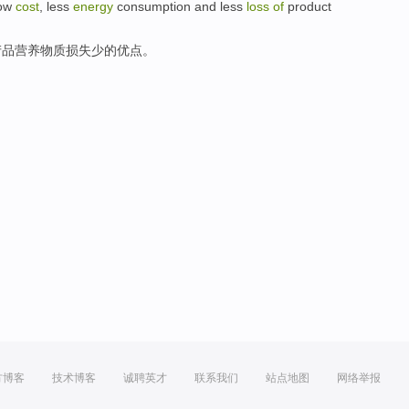
ow
cost
,
less
energy
consumption
and less
loss
of
product
产品
营养
物质
损失
少
的
优点。
方博客
技术博客
诚聘英才
联系我们
站点地图
网络举报