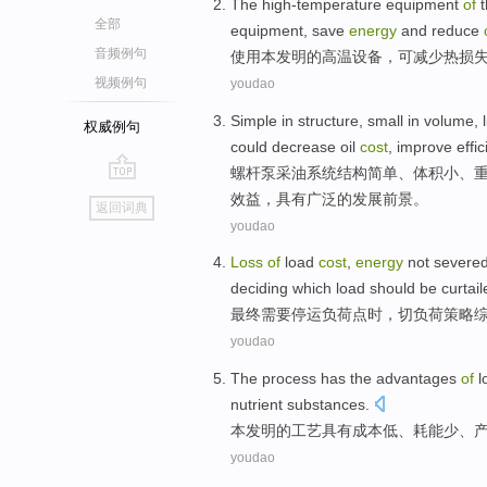
The
high-temperature
equipment
of
t
全部
equipment,
save
energy
and
reduce
音频例句
使用
本发明
的
高温
设备
，
可
减少
热
损
视频例句
youdao
Simple
in
structure
,
small
in volume, l
权威例句
could
decrease
oil
cost
,
improve
effi
螺杆泵
采油
系统
结构
简单
、
体积小
、
go
效益
，
具有
广泛的发展前景。
返回词典
top
youdao
Loss
of
load
cost
,
energy
not
severe
deciding which load
should
be
curtail
最终
需要
停运
负荷
点
时
，
切
负荷策略
youdao
The
process
has
the
advantages
of
l
nutrient
substances
.
本
发明
的
工艺
具有
成本
低
、
耗能
少
、
youdao