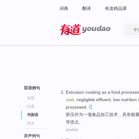
词典
翻译
有道精品课
中
有道 - 网易旗下搜索
双语例句
Extrusion cooking
as
a
food
processi
全部
cost
, negligible
effluent
, low
nutrition
口语
processed.
挤压
作为
一项
食品
加工
技术
，
具有
能
书面语
等
优点
。
论文
youdao
原声例句