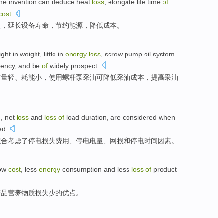
he
invention
can
deduce
heat
loss
,
elongate
life time
of
cost
.
失
，
延长
设备
寿命
，
节约
能源
，
降低
成本
。
ight in
weight
,
little
in
energy
loss
,
screw
pump
oil
system
ciency
, and
be
of
widely
prospect
.
重量轻
、
耗能
小
，使用螺杆泵采油
可
降低
采油
成本
，
提高
采油
d
,
net
loss
and
loss
of
load
duration
, are
considered
when
ed
.
综合考虑
了停电
损失
费用
、停电电量、
网
损
和
停电
时间
因素。
ow
cost
,
less
energy
consumption
and less
loss
of
product
产品
营养
物质
损失
少
的
优点。