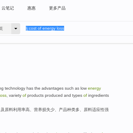
云笔记
惠惠
更多产品
英
ng
technology
has
the
advantages
such as
low
energy
loss
,
variety
of
products
produced and types
of
ingredients
量
及
原料
利用率
高、
营养
损失
少、
产品
种类多
、原料适应性强