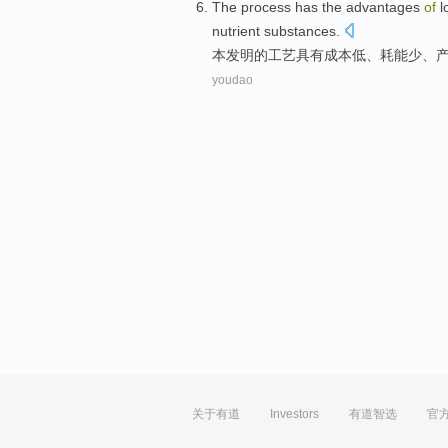
The
process
has
the
advantages
of
l
nutrient
substances
.
本
发明
的
工艺
具有
成本
低
、
耗能
少
、
youdao
关于有道
Investors
有道智选
官