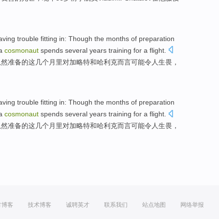
having
trouble
fitting in:
Though
the
months
of
preparation
a
cosmonaut
spends
several
years
training
for a flight.
虽然
准备
的
这
几个月里
对
加略特
和
哈利
克而言可能令人
生畏
，
having
trouble
fitting in:
Though
the
months
of
preparation
a
cosmonaut
spends
several
years
training
for a flight.
虽然
准备
的
这
几个月里
对
加略特
和
哈利
克而言可能令人
生畏
，
方博客
技术博客
诚聘英才
联系我们
站点地图
网络举报