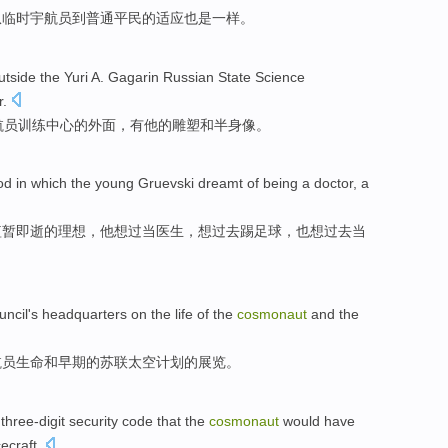
从
临时
宇航员
到
普通
平民的适应也是一样。
utside
the
Yuri A. Gagarin
Russian
State
Science
r
.
航员
训练中心
的
外面
，
有
他
的
雕塑
和
半身像
。
od
in
which
the
young
Gruevski
dreamt
of
being a
doctor
, a
短暂
即
逝
的
理想，他想
过当医生
，想过去
踢
足球，
也
想过去当
uncil
's headquarters
on the
life
of
the
cosmonaut
and
the
航员
生命
和
早期
的
苏联
太空
计划
的
展览
。
three-digit
security
code
that the
cosmonaut
would
have
ecraft
.