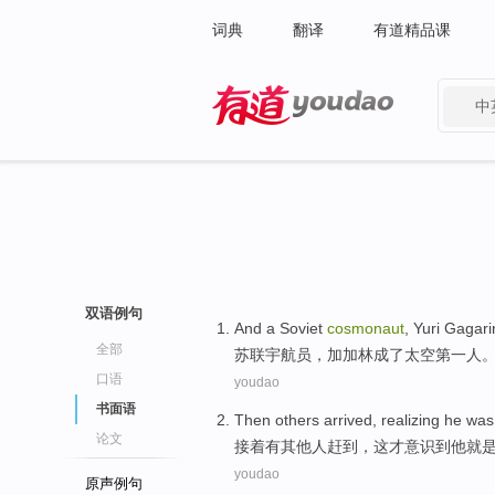
词典
翻译
有道精品课
中
有道 - 网易旗下搜索
双语例句
And a
Soviet
cosmonaut
,
Yuri Gagari
全部
苏联
宇航员
，加加
林
成了
太空
第一
人
口语
youdao
书面语
Then
others
arrived
,
realizing
he
was
论文
接着
有
其他人
赶到
，
这
才
意识到
他
就
youdao
原声例句