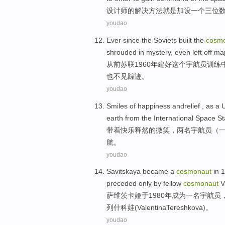
设计师
的
解决方法
就是
加设
一个三位
youdao
Ever
since the Soviets
built
the
cosm
shrouded in
mystery
,
even
left off
ma
从前
苏联
1960年
建好
这个
宇航员
训练
也不见踪迹。
youdao
Smiles
of
happiness
andrelief
, as
a
earth
from
the International
Space St
带着
快乐
释然
的
微笑
，两名
宇航员
（
航
。
youdao
Savitskaya
became
a
cosmonaut
in 
preceded
only
by
fellow
cosmonaut
V
萨维茨卡娅于
1980年
成为
一
名
宇航员
列什科娃(Valentina
Tereshkova
)。
youdao