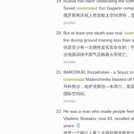
Russia
has been
celebrating
the
50th
Soviet
cosmonaut
Yuri
Gagarin
comp
俄罗斯
将庆祝
人类
首航太空50
周年
，
youdao
But
at least
one
death
was
real
:
cosm
fire
during
ground
training
less than
但是
至少
有
一
次牺牲
是
实实在在
的：
次
地面
训练
中
因
气压
舱
着火
而
死亡
。
youdao
BAIKONUR
,
Kazakhstan
- a Soyuz ro
cosmonaut
Malenchenko blasted off
f
拜科努尔
，
哈萨克斯坦
—
本周六
，
美
国际
空间站
。
youdao
He
was
a
man who
made
people
feel
Vladimir
Shatalov, now 83,
recalled
at
years
.
他
是
一个
能
让
人
看上去
很舒服
并
散发