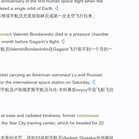
anniversary
of
the first
human
space
flight
when
the
leted
a single orbit of Earth.
苏维埃
宇航员
尤里
加加林
完成
第一
次
太空
飞行
任务。
onaut
Valentin
Bondarenko
died
in
a
pressure
chamber
a
month
before
Gagarin's
flight
.
宇航员
Valentin
Bondarenko
在
Gagarin
飞行
前
不到
一
个
月
的一
cket carrying
an American
astronaut
Lu
and
Russian
or the
international
space station
on
Saturday
.
国
宇航员
卢
和
俄罗斯
宇航员马伦·
岑科
乘坐soyuz宇宙飞船飞往
at
ease
and
radiated
kindness
,
former
cosmonaut
 the
Star City
training
center
, which he
headed for
20
出
友善的
光芒，现年83岁
前
宇航员
Vladimir Shatalov
在
他
服役