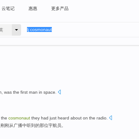
云笔记
惠惠
更多产品
英
n
, was
the first
man
in space
.
。
the
cosmonaut
they
had just
heard about
on
the
radio
.
是
刚刚
从
广播
中
听到
的那位宇航员。