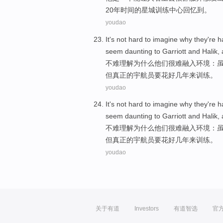
20
年时间
的
星城
训练
中心
回忆
到。
youdao
It's not hard to
imagine
why
they
're 
seem daunting
to
Garriott
and
Halik
,
不难
理解
为什么
他们
很难
融入环境：
但
真正
的宇航员
要花
好几
年来训练。
youdao
It's not hard to
imagine
why
they
're 
seem daunting
to
Garriott
and
Halik
,
不难
理解
为什么
他们
很难
融入环境：
但
真正
的宇航员
要花
好几
年来训练。
youdao
关于有道
Investors
有道智选
官