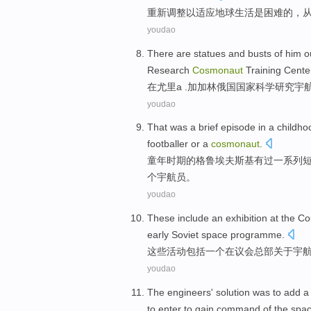
重新
调整
以适应
地球
生活
是
困难
的，
youdao
There are
statues
and
busts
of
him
o
Research
Cosmonaut
Training
Cente
在
尤里
a .加加林
俄国
国家
科学
研究
宇
youdao
That was
a brief
episode in a
childho
footballer
or
a
cosmonaut
.
童年
时期
的
格
鲁
埃夫斯基有过一系列
个
宇航员。
youdao
These
include
an
exhibition
at
the
Co
early
Soviet
space
programme
.
这些
活动
包括
一个
在
议会
总部
关于宇
youdao
The engineers'
solution
was
to add a 
to
enter
to
gain
command
of the
spac