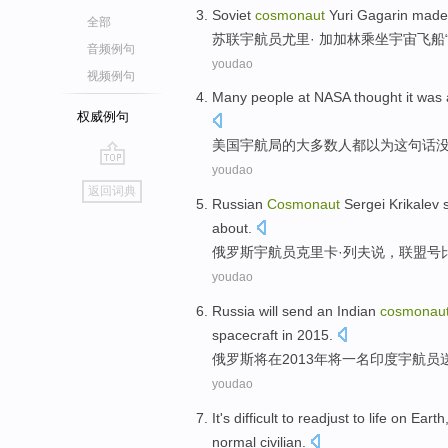
Soviet
cosmonaut
Yuri Gagarin made
全部
苏联
宇航员
尤里
· 加加林
乘坐
宇宙飞船
音频例句
youdao
视频例句
Many
people
at NASA
thought
it
was
权威例句
美国
宇航局
的
大多数
人
都以为
这
句
话
youdao
go
返回词典
top
Russian
Cosmonaut
Sergei Krikalev
about.
俄罗斯
宇航员
克里卡·
列夫
说
，
联盟号
youdao
Russia
will
send
an
Indian
cosmonau
spacecraft
in
2015.
俄罗斯
将
在
2013年将
一
名
印度
宇航员
youdao
It
's
difficult
to
readjust
to
life
on Earth
normal
civilian
.