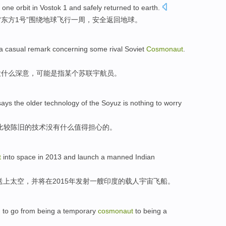
 one orbit
in Vostok
1
and
safely
returned
to
earth
.
“东方
1号
”围绕地球飞行一周，
安全
返回地球。
a casual
remark
concerning
some
rival Soviet
Cosmonaut
.
没什么深意，可能
是
指
某个
苏联
宇航员
。
says
the
older
technology
of
the
Soyuz
is nothing
to worry
比较陈旧
的
技术
没有
什么值得担心的。
t
into space
in
2013
and
launch
a
manned
Indian
送上
太空
，
并
将在2015年
发射
一
艘印度的
载人宇宙飞船
。
, to go
from
being a temporary
cosmonaut
to being a