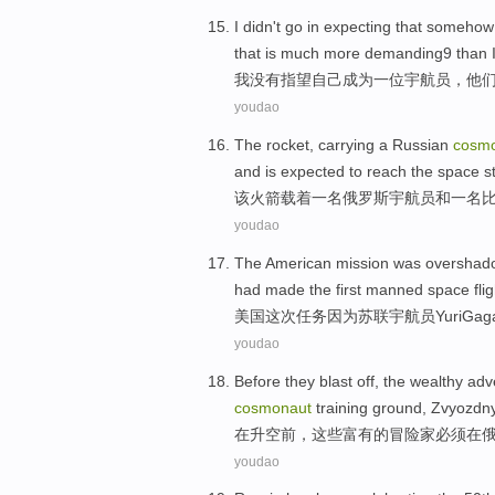
I
didn't
go in
expecting
that someho
that is
much more
demanding9
than
I
我
没有
指望
自己
成为
一位
宇航员
，
他
youdao
The
rocket
,
carrying
a
Russian
cosm
and
is expected to
reach the
space st
该
火箭
载着
一
名
俄罗斯
宇航员
和
一
名
youdao
The American
mission
was
overshad
had
made
the
first
manned space
fli
美国
这次任务
因为
苏联
宇航员
Yuri
Gaga
youdao
Before
they blast off,
the
wealthy
adv
cosmonaut
training
ground,
Zvyozdn
在
升空
前
，
这些
富有
的
冒险家
必须
在
youdao