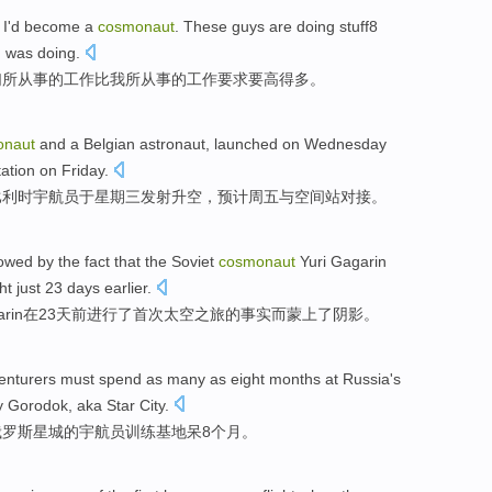
w
I
'd
become
a
cosmonaut
.
These
guys are doing
stuff8
 was doing.
们
所
从事
的工作
比
我所从事的工作要求要高得
多
。
onaut
and
a
Belgian
astronaut
,
launched
on Wednesday
ation
on Friday
.
比利时
宇航员
于
星期三
发射
升空，
预计
周五
与
空间站
对接。
owed by
the
fact that
the
Soviet
cosmonaut
Yuri
Gagarin
ght
just
23
days
earlier
.
rin
在
23
天
前
进行
了
首次
太空
之旅的
事实
而蒙上
了
阴影。
enturers
must
spend as many as
eight
months
at
Russia
's
y
Gorodok, aka Star City.
俄罗斯
星城
的
宇航员
训练
基地呆
8
个月
。