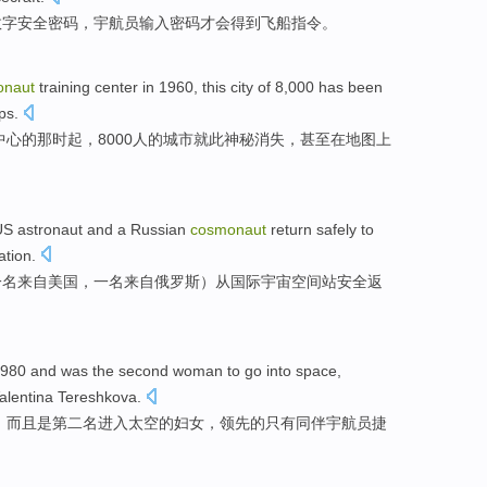
数字
安全
密码
，
宇航员
输入
密码才
会
得到
飞船
指令
。
onaut
training
center
in 1960, this
city
of
8,000 has been
ps
.
中心
的
那时起，8000人的
城市
就此
神秘
消失，
甚至
在
地图上
US
astronaut
and
a
Russian
cosmonaut
return
safely
to
ation
.
一
名来自
美国
，
一
名来自
俄罗斯
）
从
国际
宇宙
空间站
安全
返
1980
and
was
the second
woman
to
go into
space
,
alentina Tereshkova
.
，
而且
是
第二
名
进入
太空
的
妇女
，
领先
的
只有
同伴
宇航员捷