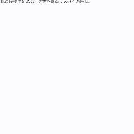
得税
边际税率
是
35%，
为
世界
最高，必须
有所
降低。