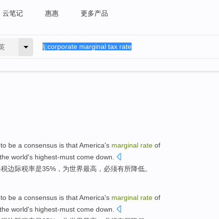
云笔记
惠惠
更多产品
英
to be a
consensus
is
that
America
's
marginal
rate
of
the
world
's highest-must
come down
.
得税
边际税率
是
35%，
为
世界
最高，必须
有所
降低。
to be a
consensus
is
that
America
's
marginal
rate
of
the
world
's highest-must
come down
.