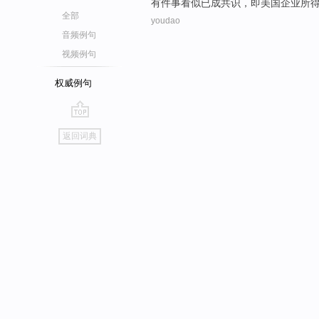
有件
事
看似
已成
共识
，
即
美国
企业
所
全部
youdao
音频例句
视频例句
权威例句
go
返回词典
top