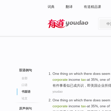
词典
翻译
有道精品课
中
有道 - 网易旗下搜索
双语例句
One
thing on which there does
seem
全部
corporate
income
tax
-at 35%, one
of
口语
有件
事
看似
已成
共识
，
即
美国
企业
所
书面语
youdao
论文
One
thing on which there does
seem
corporate
income
tax
-at 35%, one
of
原声例句