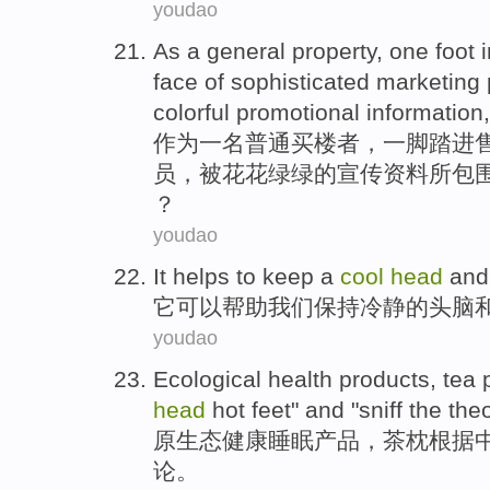
youdao
As
a
general
property,
one
foot
face
of
sophisticated
marketing
colorful
promotional
information
作为
一
名
普通
买楼者，
一
脚踏
进
员
，被
花花绿绿
的
宣传
资料
所包
？
youdao
It
helps
to keep
a
cool
head
and
它
可以帮助
我们
保持
冷静
的
头脑
youdao
Ecological
health
products
,
tea
head
hot
feet
"
and
"
sniff the
the
原生态
健康睡眠
产品
，
茶
枕
根据
论
。