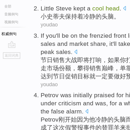
全部
L
ittle Steve kept a
cool
head
.
音频例句
小
史蒂夫保持着冷静的头脑。
视频例句
youdao
权威例句
If
you
'll be
on the frenzied front
l
sales
and
market
share
, it'll
tak
peak
sales
.
go
返回词典
top
节日
销售
大战
即将打响，
如果
你
走
市场
份额
，攀得销售
巅峰
，单
达到节日
促销
目标就一定要做好
youdao
Petrov
was initially
praised
for
h
under
criticism
and
was
, for a
wh
the
false
alarm
.
Petrov
刚开始
因为
他
冷静
的
头脑
成了这次
假
警报
事件的
替罪羊
来