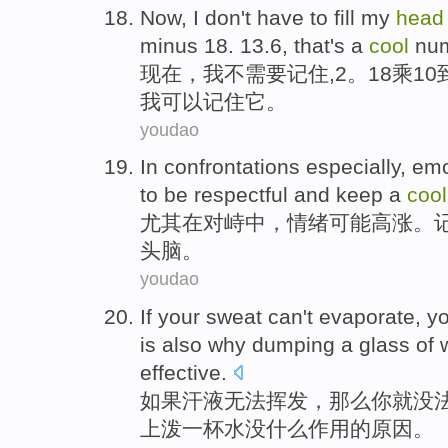
Now
,
I
don't
have to
fill my
head
minus
18
. 13.6,
that
's a
cool
nu
现在
，
我
不
需要
记住,2。
18
乘
10
我
可以
记住
它
。
youdao
In
confrontations
especially
,
emo
to be
respectful
and
keep
a
cool
尤其
在
对峙中
，
情绪
可能
高涨
。
头脑
。
youdao
If
your sweat
can
't
evaporate
,
yo
is also
why
dumping
a glass of
effective
.
如果
汗液
无法
挥发
，那么
你
就没
上泼
一杯
水
没什么
作用
的原因。