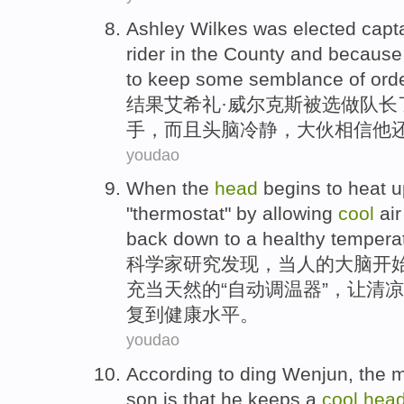
Ashley
Wilkes
was
elected
capt
rider
in the
County
and
becaus
to
keep
some
semblance
of
ord
结果艾希礼
·
威尔
克斯
被
选做
队长
手
，
而且
头脑
冷静
，大伙相信他
youdao
When
the
head
begins to
heat u
"
thermostat
" by
allowing
cool
air
back
down
to
a
healthy
tempera
科学家
研究
发现，
当
人
的
大脑
开
充当
天然
的“
自动调温器
”，
让
清凉
复
到
健康水平
。
youdao
According to ding
Wenjun
,
the 
son
is
that
he keeps
a
cool
hea