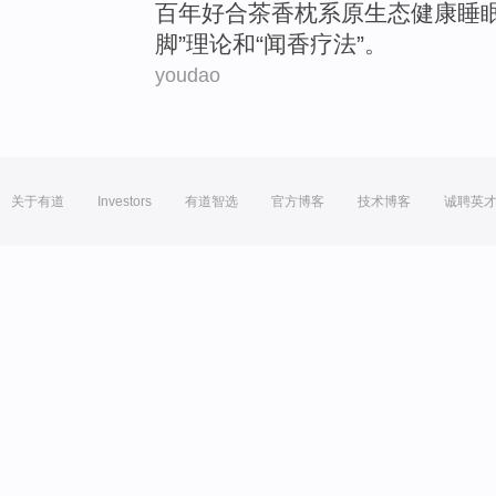
百
年
好
合茶香
枕
系
原生态
健康
睡
脚
”
理论
和
“
闻香
疗法
”。
youdao
关于有道
Investors
有道智选
官方博客
技术博客
诚聘英