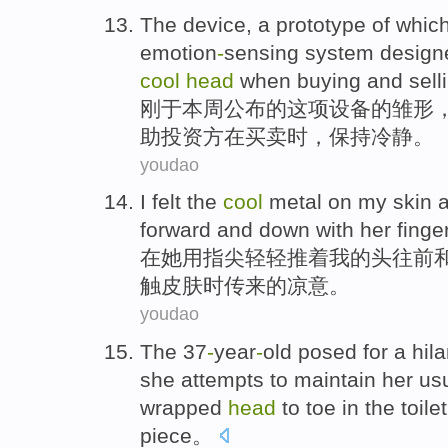
The
device
, a prototype
of
whic
emotion
-
sensing
system
design
cool
head
when
buying and sell
刚于
本周
公布
的
这项
设备
的
雏形
助
投资方
在
买卖
时
，
保持
冷静
。
youdao
I
felt
the
cool
metal
on
my
skin
forward
and
down
with her finger
在
她
用指尖轻轻推着
我
的
头
往前
触
皮肤
时传来的
凉意
。
youdao
The 37
-
year
-
old
posed
for a
hila
she
attempts to maintain her us
wrapped
head
to toe
in
the
toile
piece。