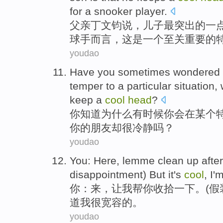
for
a snooker player
.
父亲
丁文钧
说，
儿子
最
突出
的
一
球手而言，
这
是
一个
至关
重要的
youdao
Have
you
sometimes
wondered
temper to a
particular
situation
,
keep
a
cool
head
?
你
知道
为什么
有时候
你会在
某个
你
的
朋友
却
很
冷静吗？
youdao
You
:
Here
,
lemme
clean up afte
disappointment
)
But
it's
cool
,
I
'
你
：
来
，让
我
帮你收拾一下。(
假
道
我
很
宽容
的。
youdao