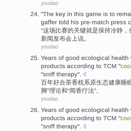
youdao
"
The
key
in
this game
is
to
rema
gaffer
told his pre
-
match
press
“
这场
比赛
的
关键
就是
保持
冷静
，
新闻
发布会上说。
youdao
Years
of
good
ecological
health
products
according to
TCM
"
coo
"
sniff
therapy
".
百
年
好
合茶香
枕
系
原生态
健康
睡
脚
”
理论
和
“
闻香
疗法
”。
youdao
Years
of
good
ecological
health
products
according to
TCM
"
coo
"
sniff
therapy
".