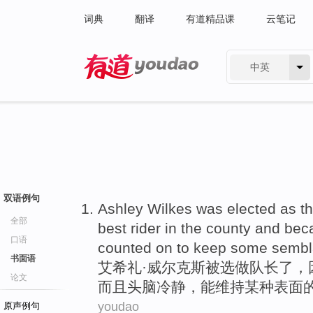
词典
翻译
有道精品课
云笔记
中英
有道 - 网易旗下搜索
双语例句
Ashley
Wilkes
was
elected
as
t
全部
best
rider
in
the
county
and
beca
口语
counted on
to
keep
some
sembl
书面语
艾希礼
·
威尔
克斯
被
选
做
队长
了，
论文
而且
头脑
冷静
，
能
维持
某种
表面
youdao
原声例句