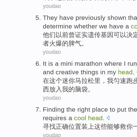
youdao
They
have previously
shown tha
determine
whether
we
have
a
co
他们
以前
曾
证实
遗传基因
可以
决
者
火爆的脾气。
youdao
It is
a mini
marathon
where
I
run
and
creative
things
in
my
head
.
在这个
迷你
马拉松
里，
我
匀速
跑
西
放入
我
的脑袋。
youdao
Finding
the
right
place
to put
th
requires
a
cool
head
.
寻找
正确
位置
装
上
这些
能够
救
你
youdao