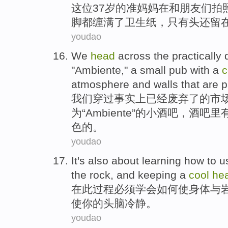
这位
37岁
的
准妈妈
在
和
朋友们
拍
脚都
缠
满了卫生纸，只有头还留
youdao
We
head
across
the
practically
"
Ambiente
," a
small
pub
with
a
c
atmosphere
and
walls
that are
p
我们
穿过
事实上
已经
废弃了
的
市
为“
Ambiente
”的
小
酒吧
，酒吧里
色的。
youdao
It's also
about learning
how to
u
the
rock
, and
keeping
a
cool
he
在
此过程必须
学会
如何
使
身体
与
使
你
的
头脑
冷静
。
youdao