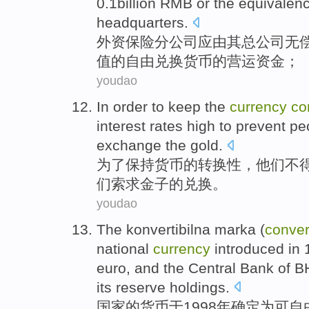
0.1billion
RMB
or
the equivalen
headquarters
.
外资
保险
分公司
应
由
其
总公司
无
值
的
自由兑换
货币
的
营运
资金
；
youdao
In order to
keep
the
currency
co
interest rates
high
to prevent
pe
exchange
the
gold.
为了
保持
货币
的
转换性
，
他们
不
们索求
金子
的
兑换
。
youdao
The konvertibilna marka (
conver
national
currency
introduced
in
1
euro
, and the
Central
Bank
of
B
its
reserve
holdings.
国家
的
货币
于
1998年确定为可自