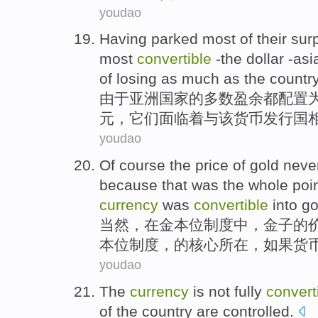
youdao
Having
parked
most
of
their
sur
most
convertible
-the
dollar
-asi
of
losing as much
as
the countr
由于
亚洲国家
的
多数
盈余
都
配置
元
，
它们
面临
着
与
该货币
发行
国
youdao
Of course
the
price
of
gold
neve
because
that
was
the whole poi
currency
was
convertible
into
go
当然
，
在
金本位
制度中，
金子
的
本位制度，的核心所在，
如果
货
youdao
The
currency
is
not
fully
convert
of
the
country
are controlled
.