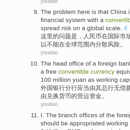
youdao
The
problem
here
is
that China
financial system with a
converti
spread
risk
on
a
global
scale
.
这里
的
问题
是
，
人民币
在
国际
市
以
不能
在
全球
范围内
分散
风险
。
youdao
The
head
office of a
foreign
ban
a
free
convertible
currency
equi
100 million
yuan
as working
capi
外国
银行
分行
应当
由
其
总行
无偿
由
兑换
货币
的营运资金。
youdao
I.
The branch offices
of the
fore
should be
appropriated
working