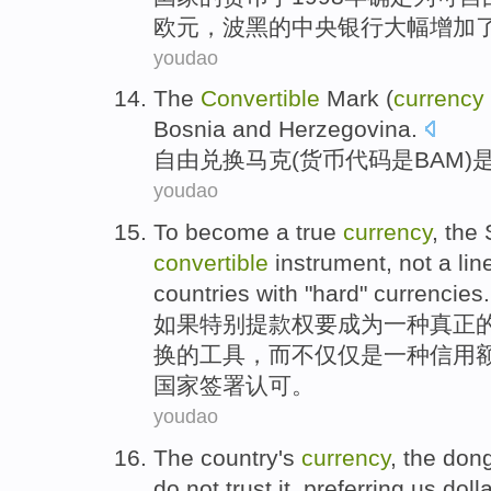
欧元
，
波黑
的
中央
银行
大幅
增加
youdao
The
Convertible
Mark
(
currency
Bosnia and Herzegovina
.
自由
兑换
马克
(
货币
代码
是BAM
)
youdao
To
become
a
true
currency
, the
convertible
instrument
,
not
a lin
countries
with
"
hard
"
currencies
.
如果特别
提款权
要
成为
一
种
真正
换
的
工具
，
而不仅仅
是一种
信用
国家
签署认可。
youdao
The
country
's
currency
,
the don
do
not
trust
it
, preferring
us doll