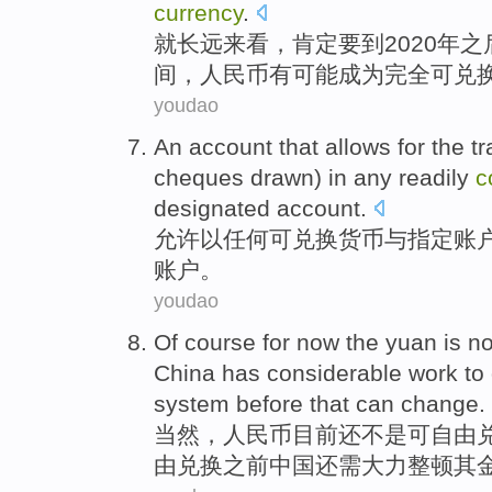
currency
.
就
长远来看，
肯定
要到
2020年
之
间，
人民币
有
可能
成为
完全
可兑
youdao
An
account
that
allows
for the t
cheques
drawn)
in
any
readily
c
designated
account
.
允许
以
任何
可
兑换
货币
与
指定
账
账户。
youdao
Of course
for now
the
yuan
is
no
China
has
considerable work
to
system
before
that can
change
.
当然
，
人民币
目前
还不是
可
自由
由兑换
之前
中国
还
需
大力
整顿
其