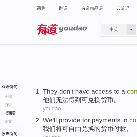
词典
翻译
有道精品课
云笔记
中英
有道 - 网易旗下搜索
双语例句
They
don't
have access
to a
con
全部
他们
无法
得到
可
兑换货币。
口语
youdao
书面语
We
'll
provide
for
payments
in
co
论文
我们
将
可自由
兑换的
货币
付款
。
原声例句