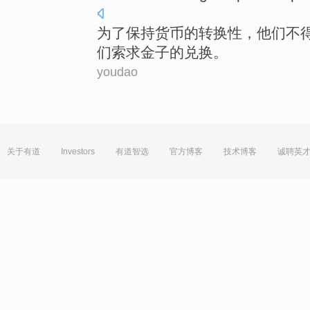
为了
保持
货币
的
转换
性，
他们
不
们索求
金子
的
兑换。
youdao
关于有道
Investors
有道智选
官方博客
技术博客
诚聘英