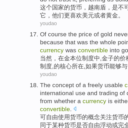
这个
国家
的
货币
，
越南
盾，
是
不
它
，
他们更喜欢
美元或者黄金。
youdao
Of course
the
price
of
gold
neve
because
that
was
the whole poi
currency
was
convertible
into
go
当然
，
在
金本位
制度中,
金子
的
价
制度,的核心所在,
如果
货币
能够与
youdao
The
concept
of
a
freely
usable
c
international
use
and
trading
of 
from
whether
a
currency
is eithe
convertible
.
可
自由
使用
货币
的
概念
关注
货币
同于某种货币
是否
自由
浮动
或
完