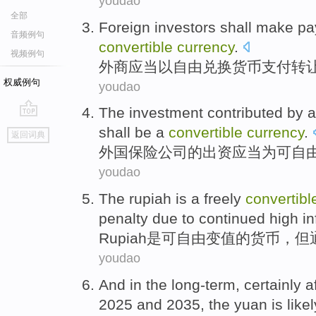
youdao
全部
Foreign investors
shall
make
pa
音频例句
convertible
currency
.
视频例句
外商
应当
以
自由
兑换
货币
支付
转
权威例句
youdao
The
investment contributed by a
go
shall
be
a
convertible
currency
.
返回词典
top
外国
保险
公司
的
出资
应当
为
可自
youdao
The
rupiah
is
a freely
convertib
penalty due
to continued
high
in
Rupiah
是
可
自由变值的
货币
，
但
youdao
And in
the long-term,
certainly
a
2025 and 2035,
the yuan
is like