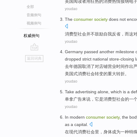
美国
阅读者
用
狂热
的
消费
热情接纳电
全部
youdao
音频例句
The
consumer
society
does not
enco
视频例句
消费型
社会
并不
鼓励
自我反省
，
而这
权威例句
youdao
Germany
passed another
milestone
go
返回词典
dropped
strict
national store
-
closing
top
去年
德国
取消了
对
店铺营业
时间
作出
美国式
消费
社会
转变的
重大
转折。
youdao
Take
advertising
alone
,
which
is
a
def
单
拿
广告
来说，
它
是
消费型
社会的
一
youdao
In
modern
consumer
society
, the
bod
as
a
capital
.
在
现代
消费
社会里
，
身体
成为
一
种
特