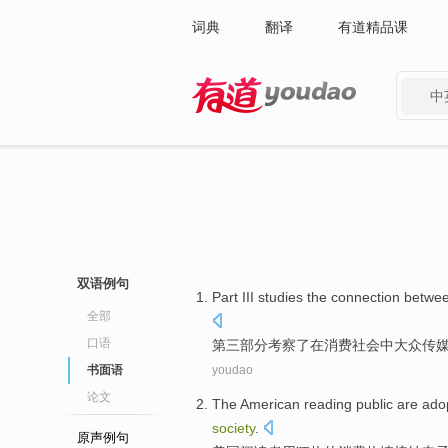
词典
翻译
有道精品课
中
有道 - 网易旗下搜索
双语例句
Part III
studies
the
connection betwe
全部
口语
第三
部分
考察
了
在
消费
社会中
大众
传
书面语
youdao
论文
The American
reading public are ado
society
.
原声例句