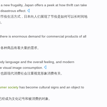
a
new
frugality
,
Japan
offers
a peek at
how
thrift
can
take
o
disastrous
effect
.
的
节俭
生活方式，
日本
向人们展现
了
节俭
是如何
可以
长
时间
地
响。
there
is
enormous
demand
for
commercial products
of all
对
各种
商品
有着
大量
的
需求
。
ody language
and
the overall feeling,
and
modern
he
visual
image
consumption
.
，也
跟
现代
消费
社会
注重
视觉
形象
消费
有关。
umer
society
has
become
cultural
signs
and
an object
to
已经
成为
文化
记号
和
被
消费
的
对象
。