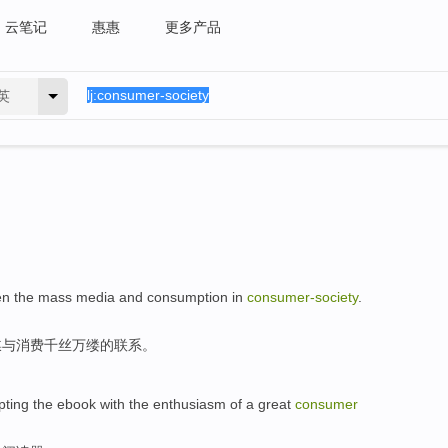
云笔记
惠惠
更多产品
英
en
the
mass
media
and
consumption
in
consumer-society
.
媒
与
消费千丝万缕的
联系
。
pting the
ebook
with the
enthusiasm
of a
great
consumer