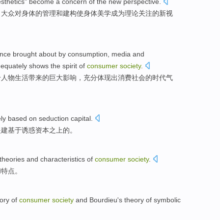
sthetics"
become a
concern
of
the new
perspective
.
，大众
对
身体
的
管理
和
建构
使
身体美学成为理论
关注
的
新
视
ence
brought about
by
consumption
,
media
and
equately
shows the
spirit
of
consumer
society
.
给
人物生活带来
的
巨大
影响
，
充分
体现出
消费
社会
的
时代
气
ely
based on
seduction
capital
.
是建
基于
诱惑
资本之上的。
theories
and
characteristics
of
consumer
society
.
和
特点
。
ory
of
consumer
society
and
Bourdieu
's theory of
symbolic