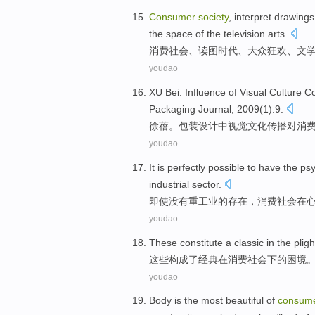
Consumer
society
, interpret
drawings
the space
of
the
television
arts
.
消费
社会
、读
图
时代
、
大众
狂欢
、
文
youdao
XU
Bei
.
Influence
of
Visual
Culture
C
Packaging
Journal
, 2009(
1
):
9
.
徐蓓
。
包装
设计
中
视觉
文化
传播
对
消
youdao
It
is
perfectly
possible
to
have
the
ps
industrial sector
.
即使没有
重工业
的
存在，
消费
社会
在
youdao
These
constitute
a
classic
in
the
pligh
这些
构成
了
经典
在
消费
社会下
的
困境
youdao
Body
is
the most beautiful
of
consum