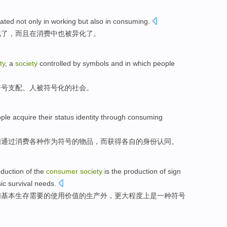
nated
not only
in
working
but also
in
consuming
.
化了，
而且
在消费中也被异化了。
ty
, a
society
controlled
by
symbols
and in which
people
符号
支配、
人
被
符号化
的社会。
ple
acquire
their
status
identity
through
consuming
们
通过
消费
各种
作为
符号
的
物品
，
而获得
各自的
身份
认同
。
oduction
of
the
consumer
society
is
the
production
of
sign
ic survival
needs
.
们
基本
生存需要
的
使用
价值
的生产外，更
大
程度
上
是
一种
符号