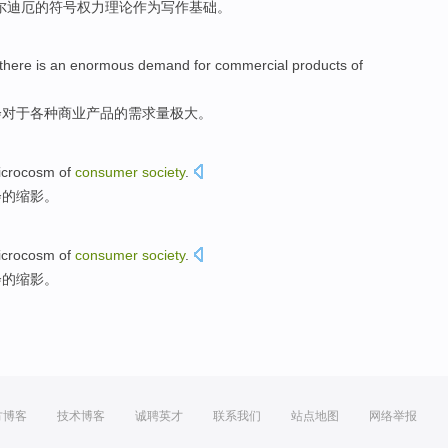
尔迪
厄
的
符号
权力
理论作为写作基础。
there is an
enormous
demand
for
commercial
products
of
会
对于
各种
商业
产品
的
需求量
极大
。
icrocosm
of
consumer
society
.
会
的
缩影
。
icrocosm
of
consumer
society
.
会
的
缩影
。
方博客
技术博客
诚聘英才
联系我们
站点地图
网络举报