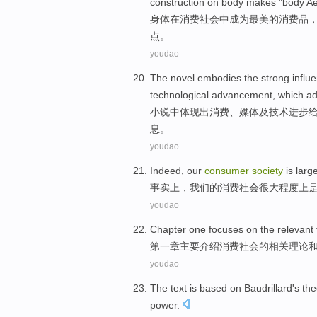
construction
on
body
makes
"body Ae
身体
在
消费
社会
中
成为
最美
的
消费品
点。
youdao
The
novel
embodies
the
strong
influ
technological
advancement
,
which ad
小说
中
体现
出
消费
、
媒体
及
技术
进步
息
。
youdao
Indeed
,
our
consumer
society
is larg
事实上
，
我们
的
消费
社会
很大
程度上
youdao
Chapter one
focuses
on the
relevant
第一
章
主要
介绍
消费
社会
的
相关
理论
youdao
The text
is
based on
Baudrillard
's
the
power
.