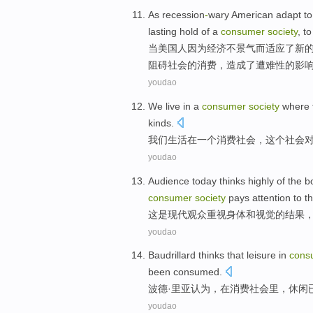
As
recession
-
wary
American
adapt to
lasting
hold
of a
consumer
society
, t
当
美国人
因为经济
不景气
而
适应
了
新
阻碍
社会
的
消费
，
造成了遭难性
的影
youdao
We
live
in
a
consumer
society
where 
kinds
.
我们
生活
在
一个
消费
社会
，
这个
社会
youdao
Audience today
thinks highly
of
the
b
consumer
society
pays attention to
t
这
是
现代
观众
重视
身体
和
视觉
的结果
youdao
Baudrillard
thinks
that
leisure
in
cons
been
consumed
.
波
德·里亚
认为
，
在
消费
社会里
，
休闲
youdao