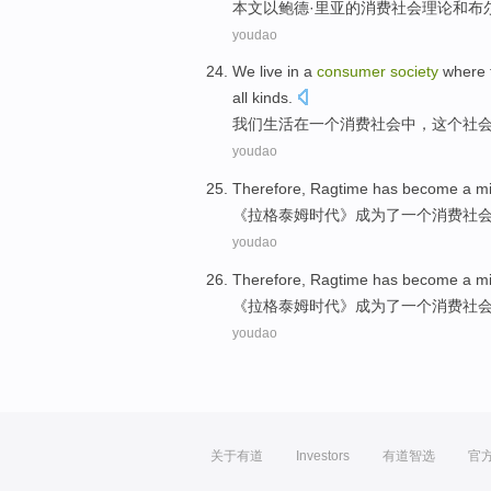
本文
以
鲍德
·里亚
的
消费
社会
理论
和
布
youdao
We
live
in
a
consumer
society
where 
all kinds
.
我们
生活
在
一个
消费
社会
中，这个社
youdao
Therefore,
Ragtime
has become
a
m
《
拉格
泰姆时代》
成为
了
一个
消费
社
youdao
Therefore,
Ragtime
has become
a
m
《
拉格
泰姆时代》
成为
了
一个
消费
社
youdao
关于有道
Investors
有道智选
官