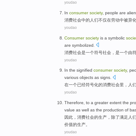
youdao
In
consumer
society
,
people
are alie
消费
社会
中的
人们
不仅
在
劳动
中
被
异
youdao
Consumer
society
is
a
symbolic
socie
are
symbolized
.
消费
社会
是
一
个
符号
社会，是一个
由
youdao
In
the signified
consumer
society
,
peo
various
objects
as
signs
.
在
一个已经
符号化
的
消费
社会
里，
人
youdao
Therefore
, to
a
greater
extent
the
pr
value as
well as
the
production
of bas
因此
，
消费
社会
的
生产
，
除了
满足人
价值的生产。
youdao