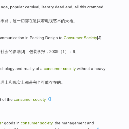
age
,
popular
carnival
,
literary
dead end
,
all
this
cramped
学
末路
，
这
一切都
在逼仄着
电视
艺术
的
天地。
ommunication
in
Packing
Design
to
Consumer
Society
[
J
].
费
社会
的
影响
[
J
]．
包装
学报
，2009（
1
）：
9
。
ychology
and
reality
of a
consumer
society
without
a heavy
心理上
和
现实
上
都
是
完全
可能存在
的。
t
of
the
consumer
society
.
。
er
goods
in
consumer
society
,
the
management
and