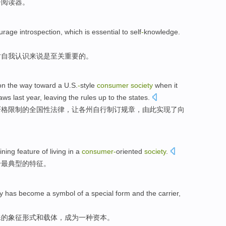
子阅读器。
urage
introspection
,
which
is
essential
to
self
-
knowledge
.
对
自我
认识来说
是
至关重要
的。
on
the way toward a U.S.
-
style
consumer
society
when
it
laws
last year
,
leaving
the
rules
up
to the
states
.
严格
限制的
全国性
法律
，让各州自行制订
规章
，
由此
实现了
向
ining
feature
of
living in a
consumer-
oriented
society
.
个
最典型
的
特征
。
y
has
become
a
symbol
of
a
special
form
and
the
carrier
,
殊
的
象征
形式
和
载体
，
成为
一种
资本
。