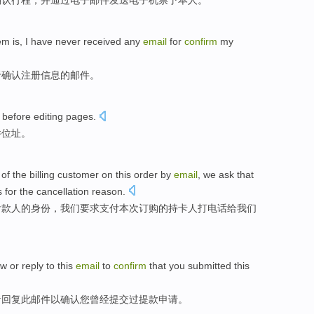
确认
行程
，
并
通过
电子邮件
发送
电子
机票予本人
。
em
is
,
I have
never
received
any
email
for
confirm
my
于
确认
注册信息
的
邮件
。
before
editing
pages
.
件
位址
。
of
the
billing
customer
on
this
order
by
email
, we
ask that
s
for
the cancellation
reason
.
付款
人
的
身份
，我们
要求
支付本次
订购
的
持卡人
打电话给
我们
ow
or
reply to
this
email
to
confirm
that
you
submitted
this
者
回复
此
邮件
以
确认
您
曾经提交过
提款申请。