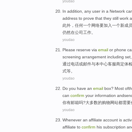
youdao
In addition
,
any
user
in
a
Network
ca
address
to
prove that
they
still
work
a
此外
，
任何
一
个
网络
要加入
一个新
成
仍然
在
公司
工作
。
youdao
Please reserve
via
email
or
phone cal
screening
arrangement
including
set,
通过
电话
或
邮件
与
本
中心客服
商定
体
式等。
youdao
Do
you
have
an
email
box?
Most
oft
can
confirm
your
information
andsen
你
有
邮箱
吗?
大多数
的
购物
网站
都
需要
youdao
Whenever
an affiliate
account
is
acti
affiliate
to
confirm
his subscription
an