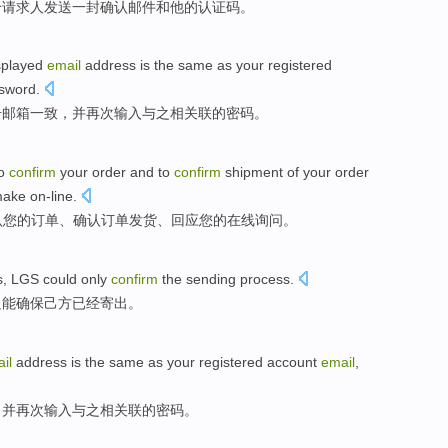
给
请求
人发送
一封
确认
邮件
和
他
的认证码。
splayed
email
address is the
same
as
your
registered
ssword
.
册
邮箱
一致
，
并
再次输入与之相关联的密码。
o
confirm
your
order
and to
confirm
shipment
of
your
order
ake
on-line
.
认
您
的
订单
、确认订单
发货
、
回应
您
的在线
询问
。
s,
LGS
could
only
confirm
the
sending process
.
只能
确保己方
已经
寄出
。
il
address is the
same
as
your
registered
account
email
,
，
并
再次输入与之相关联的密码。