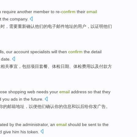
n
require
another
member
to re-
confirm
their
email
t
the company
.
员
时，
需要
重新
确认
他们
的
电子邮件
地址
的
用户
，
以
证明
他们
ls
,
our
account
specialists will then
confirm
the detail
 date.
检
相关事宜，
包括
项目
套餐、体检日期、体检费用以及付款方
hose
shopping
web
needs
your
email
address
so that
they
d
you
ads
in the
future
.
你
的
邮箱
地址
，
以便
他们
确认
你的
信息
和
以后给你发
广告
。
vated by
the
administrator
, an
email
should be
sent
to the
d
give
him
his token.