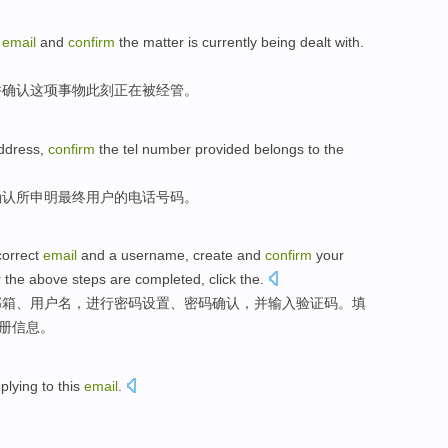
email
and
confirm
the
matter
is currently being
dealt with
.
并
确认
这项
事物
此刻
正在
被经管。
ddress
,
confirm
the
tel
number
provided
belongs to
the
确认
所申明
最终
用户
的
电话
号码
。
correct
email
and
a username
, create and
confirm
your
r
the above steps are completed
,
click
the.
邮箱
、
用户
名，进行
密码
设置、密码
确认
，
并
输入
验证码
。
填
注册信息。
eplying
to
this
email
.