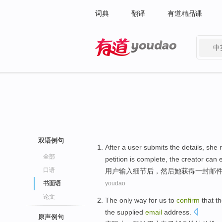
词典
翻译
有道精品课
中
有道 - 网易旗下搜索
双语例句
After
a
user
submits the
details
,
she
全部
petition is complete, the creator can ex
口语
用户
输入
细节
后
，然后
她
获得
一封邮
书面语
youdao
论文
The
only
way
for us to
confirm
that
t
the
supplied
email
address
.
原声例句