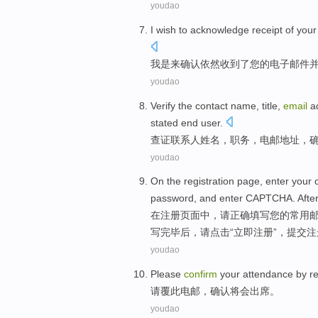
youdao
I
wish
to
acknowledge
receipt
of
your
我
是
来
确认
依然
收到
了
您
的
电子邮件
youdao
Verify
the contact
name
,
title
,
email
a
stated
end
user
.
查证
联系人
姓名
，
职务
，
电邮
地址
，
youdao
On
the
registration
page
, enter
your
password
,
and
enter
CAPTCHA
.
Afte
在
注册
页面中
，请
正确填写
您
的
常用
写
完毕
后
，请点击“立即注册”，提交
youdao
Please
confirm
your
attendance
by
r
请
覆
此
电邮
，
确认
将会出席
。
youdao