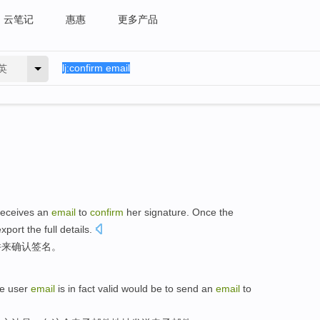
云笔记
惠惠
更多产品
英
receives
an
email
to
confirm
her
signature
. Once the
port the full details.
件
来
确认
签名
。
he
user
email
is
in fact
valid would be
to
send
an
email
to