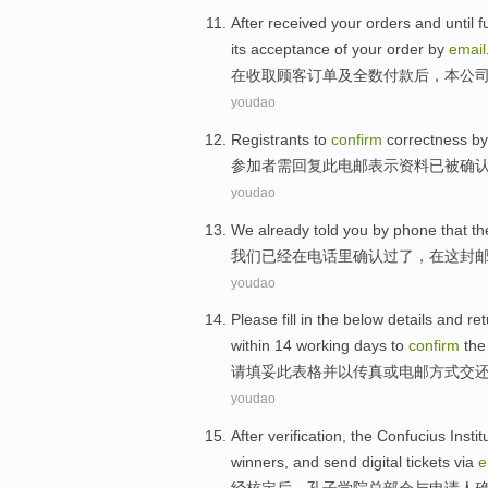
After
received
your
orders
and
until 
its
acceptance
of your
order by
email
在
收取
顾客订单
及
全数
付款后，本公
youdao
Registrants
to
confirm
correctness
by
参加者
需
回复
此
电邮
表示资料已
被
确
youdao
We
already
told
you
by
phone
that t
我们
已经
在
电话里
确认
过了
，
在
这
封
youdao
Please
fill in
the below details
and
ret
within
14
working
days
to
confirm
the 
请
填
妥
此
表格
并
以
传真
或
电邮方式
交
youdao
After
verification
,
the Confucius
Instit
winners,
and
send
digital
tickets
via
e