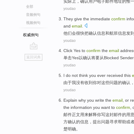
实际上
，
确认
用户
电子
邮件
地址
的
惟
全部
youdao
音频例句
They
give the immediate
confirm
inf
视频例句
and
email
.
他们
会很快
把
确认
信息
和
航班
信息
发
权威例句
youdao
Click
Yes
to
confirm
the
email
addres
go
返回词典
单击
Yes
以
确认
将要
从
Blocked
Sende
top
youdao
I
do
not
think
you
ever
received
this
e
由于
我
没有
收到
你
对
这些
问题
的
确认
youdao
Explain why
you
write
the
email
, or
re
the
information
you
want
to
confirm
,
邮件
正文用来
解释
你
写
这
封邮件
的
用
方确认
的
信息
，
提出
问题
寻求
帮助
或
楚明确。