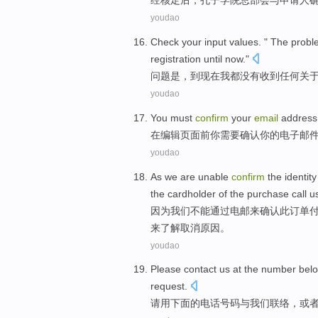
经
核定后
，
孔子
学院
总部
会
与
申请人
youdao
Check your input values. " The
probl
registration
until
now
."
问题
是
，
到
现在
我
都没有
收到
任何
关
youdao
You
must
confirm
your
email
address
在
编辑
页
面前
你
需要
确认
你
的
电子邮
youdao
As
we
are unable
confirm
the
identity
the
cardholder
of the
purchase
call
u
因为
我们
不能
通过
电邮
来确认
此
订单
来了解
取消
原因
。
youdao
Please
contact
us
at
the number
bel
request
.
请
用
下面
的
电话
号码
与
我们
联络，
或