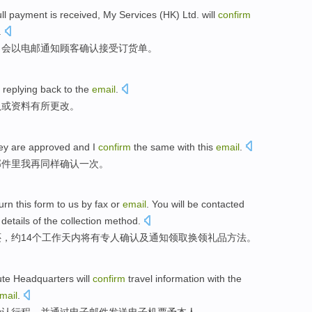
full payment
is received, My Services (HK) Ltd.
will
confirm
.
司
会
以
电邮通知顾客
确认
接受
订货单。
replying back
to the
email
.
认
或资料有所更改。
hey
are
approved
and
I
confirm
the
same
with
this
email
.
邮件里
我
再
同样
确认
一次。
urn
this
form
to
us by fax
or
email
. You
will be
contacted
details of the collection
method
.
还
，
约14个
工作
天
内
将
有
专人
确认
及通知领取换领礼品
方法
。
ute
Headquarters
will
confirm
travel
information
with
the
mail
.