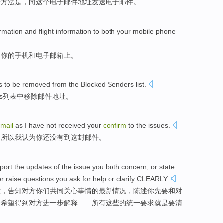
一
方法
是
，
向
这个
电子邮件地址
发送
电子邮件。
ormation
and
flight
information to
both
your
mobile phone
到
你
的
手机
和
电子邮箱上
。
s
to be
removed
from
the Blocked Senders
list
.
rs列表
中移除
邮件
地址
。
mail
as
I have not received
your
confirm
to
the
issues
.
，所以我
认为
你
还没有到
这
封邮件
。
port
the
updates
of
the issue
you
both
concern
,
or state
or
raise
questions
you
ask
for help
or
clarify CLEARLY
.
意，
告知
对方
你们
共同
关心事情
的
最新
情况，
陈述
你先
要
和
对
者
希望得到对方进一步解释……所有这些的统一
要求
就是要清