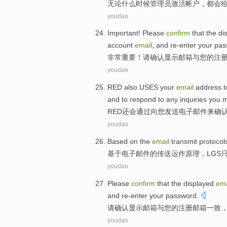
无论
什么时候
管理员
激活
帐户
，都会
youdao
Important
!
Please
confirm
that
the
di
account
email
,
and
re-enter
your pa
非常重要
！
请
确认
显示
邮箱
与
您
的
注
youdao
RED
also
USES
your
email
address
t
and to respond to
any inquiries
you
m
RED
还
会通过
向
您
发送电子
邮件
来
确
youdao
Based on
the
email
transmit
protocol
基于
电子邮件
的
传送
运作原理，
LGS
youdao
Please
confirm
that
the displayed
ema
and
re-enter
your password
.
请
确认
显示
邮箱
与
您
的
注册
邮箱
一致
youdao