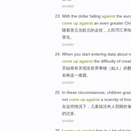
youdao
With
the
dollar
falling
against
the eur
come
up
against
an
even greater
Chi
随着
美元
兑
欧元
的走软，人民币汇率
变化。
youdao
When you start
entering
data
about
r
come
up
against
the
difficulty
of
creat
开始将
有关
现实世界
事物
（
如
人
）的
名称
这
一
难题
。
youdao
In
these
circumstances
,
children
graz
not
come
up
against
a
scarcity
of
foo
在
这些
情况下
，
儿童
就没有人照顾饮
的
过多
。
youdao
I
come
up
against
him
in
a lot
of
train