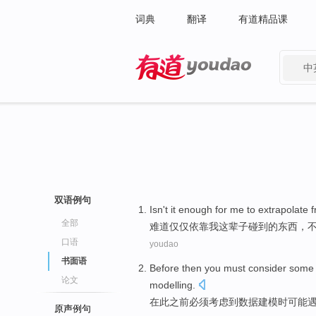
词典
翻译
有道精品课
中
有道 - 网易旗下搜索
双语例句
Isn't
it enough
for
me
to
extrapolate 
全部
难道
仅仅
依靠
我
这辈子碰到的东西，
口语
youdao
书面语
Before
then
you must
consider
some
论文
modelling
.
在
此之前
必须
考虑到
数据
建模
时
可能
原声例句