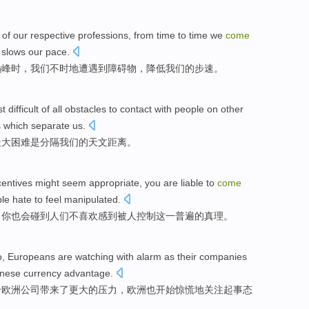
of
our
respective
professions,
from time to time
we
come
t
slows
our
pace
.
巅峰
时
，我们不时地遭遇
到
障碍物
，
降低
我们
的
步速
。
st
difficult
of all obstacles to
contact with
people on other
s
which
separate
us
.
最大
困难
是
分隔
我们
的
天文
距离
。
centives
might seem
appropriate
,
you
are
liable
to
come
le
hate
to
feel
manipulated
.
，
你
也
会
碰到
人们
不喜欢
感到被人控制
这
一
普遍
的
真理
。
o
,
Europeans
are
watching
with
alarm
as their
companies
nese currency
advantage.
给
欧洲
公司
带来了
更
大的压力，欧洲也开始
惊慌
地关注
起
事态