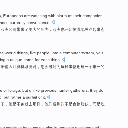
o
,
Europeans
are
watching
with
alarm
as their
companies
nese currency
convenience.
给
欧洲
公司
带来了
更
大的压力，欧洲也开始
惊慌
地关注
起
事态
eal-world
things
,
like
people
, into a
computer
system
,
you
ing
a
unique
name
for
each
thing
.
数据
输入
计算机
系统
时
，
您
会碰到
为
每
样事物
创建
一
个
唯一
的
e or forage;
but
unlike
previous
hunter gatherers,
they
do
d
,
but
rather
a
surfeit
of it.
食了，
但是
不象
过去
那样，
他们
遇到
的
不是
食物
短缺
，
而是
吃
ing
sessions
because
we
play
in opposite
positions
and I