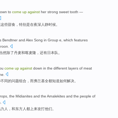
nown to
come
up
against
her strong sweet
tooth
—
吃这些
甜食
，
特别是
在夜深人静时候。
as Bendtner
and
Alex Song
in
Group
e
, which features
roon
.
当然
除了
丹麦
和
喀麦隆，还有日本队。
ou
come
up
against
down in the
different
layers
of
meat
ne.
种
不同的问题
组合
，
而
弗兰
基
全都知道
如何
解决
。
rops, the
Midianites
and the
Amalekites
and
the
people
of
m
.
玛
力人，
和
东方人都
上来
攻打
他们
。