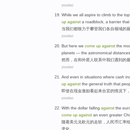
youdao
While
we
all
aspire to
climb to
the
top
up
against
a
roadblock
, a barrier tha
当
我们
都
致力于
攀登
我们
各自
领域
的
youdao
But
here
we
come
up
against
the
mo
planets — the
astronomical
distance
然而
，在
和
外星人联系中
我们
遇到
的
youdao
And even
in
situations
where
cash
in
up
against
the
general
truth
that
peop
即使
在
现金
激励
看起来
合宜的
情况
下
youdao
With
the
dollar
falling
against
the eur
come
up
against
an
even greater
Chi
随着
美元
兑
欧元
的走软，人民币汇率
变化。