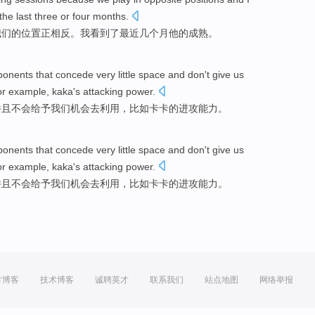
the
last
three or four
months
.
我们
的
位置
正
相反
。我
看到
了
最近
几个月
他
的
成熟
。
onents
that
concede
very
little
space
and
don't
give
us
or example
,
kaka
's
attacking
power
.
并且
不会
给予
我们
机会
去
利用
，
比如
卡卡
的
进攻
能力
。
onents
that
concede
very
little
space
and
don't
give
us
or example
,
kaka
's
attacking
power
.
并且
不会
给予
我们
机会
去
利用
，
比如
卡卡
的
进攻
能力
。
方博客
技术博客
诚聘英才
联系我们
站点地图
网络举报