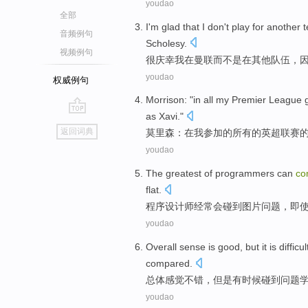
youdao
全部
I'm glad that
I
don
't
play
for
another
音频例句
Scholesy
.
视频例句
很
庆幸
我
在
曼联而
不是
在
其他
队伍
，
youdao
权威例句
Morrison
: "
in
all
my
Premier
League
as
Xavi
."
go
返回词典
莫里森
：
在
我
参加的
所有
的
英超
联赛
top
youdao
The greatest of
programmers
can
c
flat.
程序
设计师经常
会
碰到
图片
问题，即
youdao
Overall
sense
is
good
,
but
it is difficul
compared
.
总体
感觉
不错
，
但是
有时候
碰到
问题
youdao