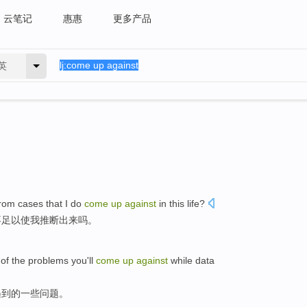
云笔记
惠惠
更多产品
英
from
cases that
I
do
come
up
against
in
this
life?
不足以使
我
推断
出来
吗。
of the
problems
you
'll
come
up
against
while
data
遇到
的
一些
问题
。