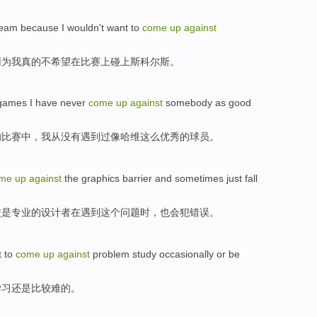
team
because
I
wouldn
't
want to
come
up
against
因为
我
真的不
希望
在
比赛
上碰上
斯科尔斯
。
games
I
have never
come
up
against
somebody as
good
的
比赛
中，
我
从
没有
遇到
过
像
哈维
这么
优秀
的球员。
ome
up
against
the
graphics
barrier and
sometimes
just fall
使是专业的设计者在遇到
这个
问题时，
也会
犯错误。
t to
come
up
against
problem
study
occasionally
or
be
学习
还是
比较
难
的。