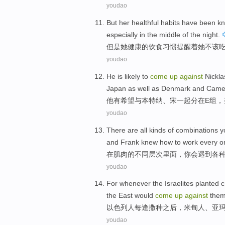
youdao
But
her
healthful
habits
have been k
especially in
the
middle of the night
.
但是
她
健康
的饮食
习惯
提醒着
她不该
youdao
He
is likely
to
come
up
against
Nickl
Japan as
well as
Denmark
and
Came
他
有
希望与本
特纳
、
宋
一起分
在
E
组
，
youdao
There are
all
kinds
of
combinations
y
and
Frank
knew
how to
work
every o
在
肌肉
的
不同
层次里面
，
你
会
遇到
各
youdao
For
whenever
the
Israelites
planted c
the East would
come
up
against
the
以色列
人
每逢
撒种之后，米
甸
人、亚
youdao