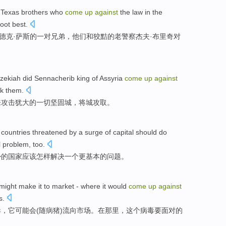
t
Texas
brothers
who
come
up
against
the law
in
the
coot
best.
德克·
萨
斯
的
一对兄弟
，他们和
狡黠
的老
警察
杰夫·
布里奇
对
zekiah
did Sennacherib king of
Assyria
come
up
against
ok them.
来
攻击
犹大
的
一切
坚固
城，将城攻取。
t
countries
threatened
by a
surge
of
capital
should
do
l
problem
, too.
胁
的
国家
应该
怎样解决
一个
更
基本
的问题。
might
make it to
market
-
where
it
would
come
up
against
s
.
毒
，
它
可能会
(随病猪)流向
市场
。在
那里
，
这个
病毒
要
面对
的