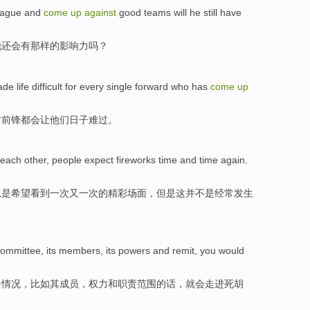
ague
and
come
up
against
good teams
will
he
still
have
他
还
会
有
那样
的影响力吗？
ade
life
difficult for
every
single
forward who has
come
up
方
前锋
都会
让
他们
日子
难过
。
each other
,
people
expect
fireworks
time
and time
again
.
总是
希望看到
一次又一次
的精彩
场面
，
但是这
并
不是
经常
发生
committee
,
its
members
,
its powers
and
remit
,
you
would
多
情况，比如
其
成员
，
权力
和
职责
范围的话，
就
会
走进
死胡