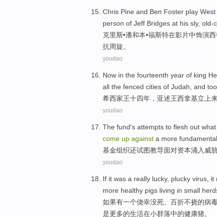
Chris
Pine and Ben
Foster
play Wes
person
of
Jeff
Bridges at
his sly
,
old-
克里斯
•
潘和
本•
福斯特
在
影片中饰演西
抗
周旋。
youdao
Now in the
fourteenth
year
of
king
He
all
the
fenced
cities
of Judah
, and to
希西家
王
十四
年
，
亚述王西
拿基立上
youdao
The fund
's attempts
to flesh out wha
come
up
against
a
more
fundamenta
基金
组织
还
试图教导
面对
资本
涌入
威
youdao
If
it was
a
really lucky
,
plucky
virus
,
it
more
healthy
pigs
living
in
small
herd
如果
有
一个
侥幸
没死、
百折不挠
的
病
是
更多
的
生活
在
小
群落中的
健康
猪
。