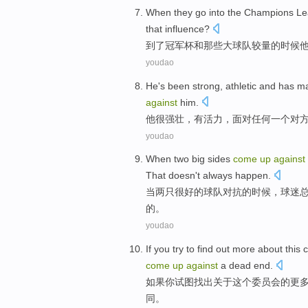
When
they go into the
Champions
Le
that
influence
?
到了冠军杯
和
那些大球队
较量
的
时候
youdao
He
's been
strong
,
athletic
and
has
m
against
him
.
他
很
强壮
，
有
活力
，面对
任何
一个对
youdao
When
two
big
sides
come
up
against
That
doesn
't
always
happen
.
当
两
只很好的
球队
对抗
的
时候
，
球迷
的。
youdao
If
you
try to
find out
more
about
this
come
up
against
a dead end
.
如果
你
试图
找出
关于
这个
委员会
的
更
同
。