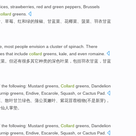
uices
,
strawberries
,
red
and
green
peppers
, Brussels
collard
greens.
汁
、
草莓
、
红
和
绿
的
辣椒
、
甘蓝
菜、
花椰菜
、
菠菜
、
羽衣甘蓝
e
,
most
people
envision a cluster of
spinach
.
There
ies that
include
collard
greens,
kale
,
and
even
romaine
.
菠菜
。但
还有
很多
其它
种类
的
深色叶菜，
包括
羽衣
甘蓝
，甘蓝
f
the following
:
Mustard greens
,
Collard
greens
,
Dandelion
urnip
greens,
Endive
, Escarole,
Squash
,
or
Cactus
Pad
.
菜
、
散叶甘兰
绿色
、
蒲公英
嫩叶
、
紫花苜蓿
植物
(
不是
新芽
)，
者
仙人掌
垫
。
f
the following
:
Mustard greens
,
Collard
greens
,
Dandelion
urnip
greens,
Endive
, Escarole,
Squash
,
or
Cactus
Pad
.