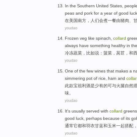
In
the
Southern
United
States,
peopl
peas
and
pork
for
a year
of
good luc
在
美国
南方
，
人们
会
煮
一
餐
由
猪肉
、
youdao
Frozen
veg
like
spinach
,
collard
gree
always have
something
healthy
in th
冷冻
蔬菜
，比如说：
菠菜
，
莴苣
，
和
youdao
One
of
the few
wines
that makes a
na
simmering
pot of
rice
,
ham
and
colla
此款
宝祖利
酒
是
少有的可
与
火腿
自然
味。
youdao
It
's
usually
served
with
collard
green
good
luck
,
perhaps
because
of
its
go
通常
它
都
和
羽衣
甘蓝
和
玉米一起搭配
youdao