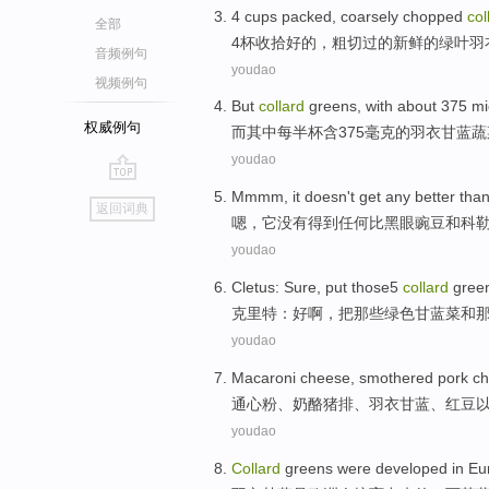
4
cups
packed
,
coarsely
chopped
col
全部
4
杯
收拾好的
，
粗
切
过的新鲜的绿叶
羽
音频例句
youdao
视频例句
But
collard
greens
, with about 375
mi
权威例句
而
其中
每
半杯含375毫克的
羽衣
甘蓝蔬
youdao
go
Mmmm
,
it
doesn't
get
any
better tha
返回词典
top
嗯
，
它
没有
得到
任何
比
黑眼
豌豆
和
科
youdao
Cletus
: Sure,
put
those5
collard
gree
克里特
：好啊，
把
那些绿色
甘蓝
菜
和
youdao
Macaroni
cheese
,
smothered pork c
通心粉、
奶酪
猪排
、
羽衣
甘蓝、
红豆
youdao
Collard
greens
were
developed
in
Eu