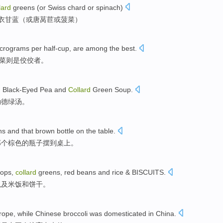
lard
greens (
or
Swiss chard
or
spinach
)
衣
甘蓝（
或
唐
莴苣或菠菜）
crograms per
half-cup,
are
among the best.
菜则
是
佼佼者。
n
Black-Eyed
Pea
and
Collard
Green
Soup
.
勒德
绿
汤。
ns
and
that
brown
bottle
on
the table
.
那个
棕色
的
瓶子
摆到
桌上
。
hops
,
collard
greens,
red beans
and
rice
&
BISCUITS
.
以及
米饭
和
饼干。
rope
,
while
Chinese
broccoli was domesticated in China.