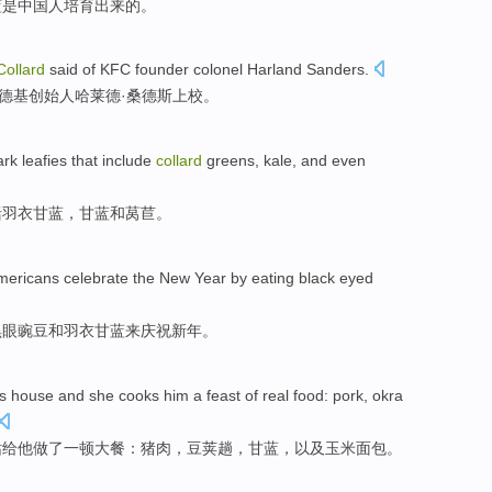
蓝是中国人培育出来的。
Collard
said
of
KFC
founder
colonel
Harland Sanders.
德基
创始人
哈莱德·桑德斯上校。
ark
leafies that
include
collard
greens,
kale
,
and
even
括
羽衣
甘蓝，甘蓝
和
莴苣
。
mericans
celebrate
the New Year
by
eating
black
eyed
黑
眼
豌豆
和
羽衣
甘蓝来
庆祝
新年
。
’s house and she
cooks
him
a
feast
of real food:
pork
,
okra
姑
给
他
做了
一
顿大餐
：
猪肉
，
豆荚
趟，
甘蓝
，
以及
玉米
面包
。