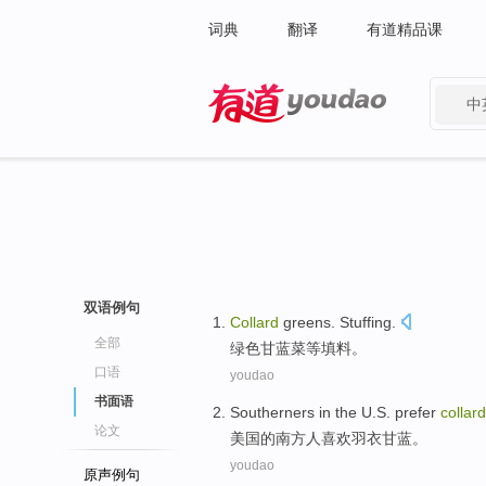
词典
翻译
有道精品课
中
有道 - 网易旗下搜索
双语例句
Collard
greens
.
Stuffing
.
全部
绿色
甘蓝
菜等填料。
口语
youdao
书面语
Southerners
in the
U.S.
prefer
collard
论文
美国
的
南方人
喜欢
羽衣
甘蓝。
youdao
原声例句