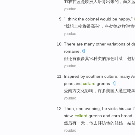
羽衣
甘蓝
是
欧洲
人
培育
出来的，
而
荠
youdao
"
I
think
the
colonel
would
be happy
,"
“
我
想
上校
将
很
高兴”，
科勒德这样
说
肯
youdao
There are
many
other
variations
of
d
romaine
.
但
还有
很多
其它
种类
的
深色
叶菜，
包
youdao
Inspired by
southern
culture
,
many
A
peas
and
collard
greens.
受
南方
文化影响
，
许多
美国人
通过
吃
youdao
Then
,
one
evening
,
he
visits
his
aunt
stew
,
collard
greens
and
corn
bread
.
然后
有
一
天
，
他
去拜访
他
的
姑姑
，
姑
youdao