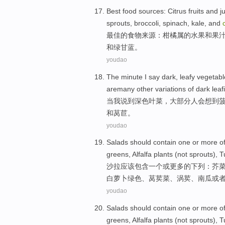
Best
food
sources
:
Citrus
fruits
and
j
sprouts
,
broccoli
,
spinach
,
kale
, and
最佳的
食物
来源
：
柑橘属
的
水果
和
果
和绿
甘蓝
。
youdao
The minute
I
say
dark
,
leafy
vegetabl
aremany
other
variations
of
dark leaf
当
我
说
到
深色
叶
菜
，
大部分
人
会想到
和
莴苣
。
youdao
Salads
should
contain
one
or
more
o
greens
,
Alfalfa
plants
(
not
sprouts
),
T
沙拉
应该
包含
一个
或
更多
的
下列
：
芥
白萝卜
绿色、
莴
荬菜、涡荬、
南瓜
或
youdao
Salads
should
contain
one
or
more
o
greens
,
Alfalfa
plants
(
not
sprouts
),
T