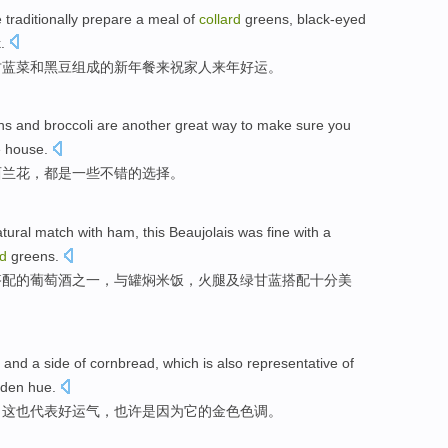
e
traditionally
prepare
a
meal
of
collard
greens, black-eyed
k
.
甘蓝菜
和
黑豆组成
的
新年
餐来祝家人来年好运。
ns
and
broccoli
are
another great way to make sure you
e
house.
西兰花
，
都
是
一些
不错的选择。
tural
match
with
ham
,
this Beaujolais
was
fine
with
a
rd
greens.
搭配
的
葡萄酒
之一
，与
罐
焖
米饭
，火腿及绿甘蓝搭配十分美
s
and
a side of cornbread,
which
is also
representative
of
lden
hue
.
，
这
也
代表
好
运气
，
也许
是因为
它
的
金色
色调。