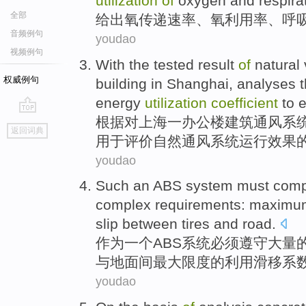
utilization
of
oxygen and respira
全部
给出
氧
传递
速率
、氧
利用率
、
呼
音频例句
youdao
视频例句
With
the tested
result
of
natural
权威例句
building
in
Shanghai
,
analyses
t
energy
utilization
coefficient
to 
根据
对
上海
一
办公楼
建筑
通风
系
go
返回词典
top
用于
评价
自然
通风系统运行
效果
youdao
Such
an
ABS
system
must
comp
complex
requirements
:
maximu
slip
between
tires
and
road.
作为
一个
ABS
系统
必须
遵守
大量
与地面间
最大
限度的利用
滑移
系
youdao