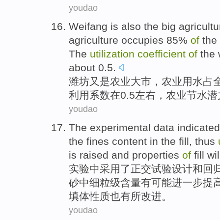
youdao
Weifang
is also the big
agricultu
agriculture
occupies
85%
of
the
The
utilization
coefficient
of
the
about
0.5.
潍坊
又是
农业
大市，
农业
用水
占
利用
系数
在0.5左右，农业
节水
潜
youdao
The experimental
data
indicated
the
fines
content
in
the
fill
, thus
is
raised
and
properties
of
fill
wil
实验
中采用了正交试验设计
和
回
砂
中
细
粒级
含量
有
可能
进一步
提
填体性质
也
有所改进。
youdao