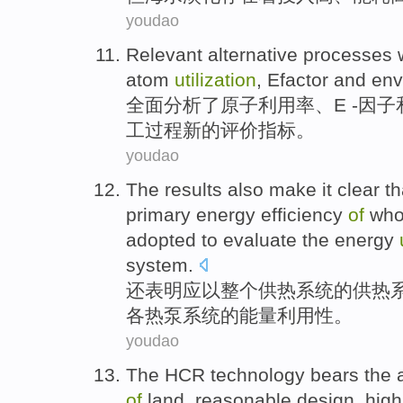
youdao
Relevant
alternative
processes
atom
utilization
,
Efactor
and
env
全面
分析
了
原子
利用率
、
E
-因子
工
过程
新的
评价指标。
youdao
The
results
also
make it clear t
primary
energy
efficiency
of
who
adopted
to
evaluate
the
energy
system
.
还
表明
应
以
整个
供热
系统
的
供热
各
热泵
系统
的
能量
利用性。
youdao
The
HCR
technology bears the
of
land,
reasonable
design
,
high