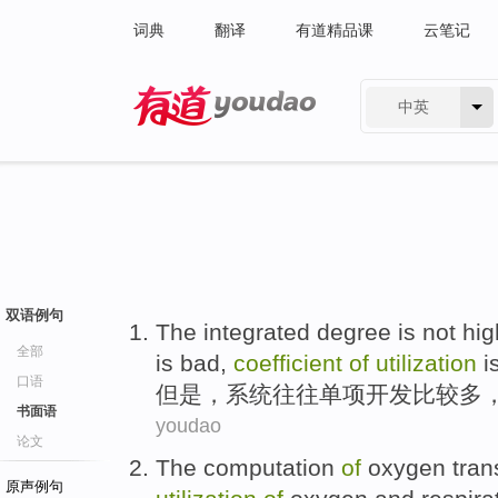
词典
翻译
有道精品课
云笔记
中英
有道 - 网易旗下搜索
双语例句
The
integrated
degree
is not
hig
全部
is bad,
coefficient
of
utilization
is
口语
但是，系统往往
单项
开发比较多
书面语
youdao
论文
The
computation
of
oxygen
tran
原声例句