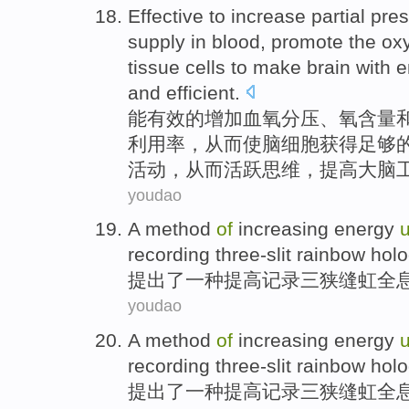
Effective
to
increase
partial pre
supply in
blood
, promote the o
tissue
cells
to make
brain with
e
and
efficient
.
能有效
的
增加
血
氧分压
、
氧
含量
利用率
，
从而
使
脑细胞
获得
足够
活动，从而活跃思维，提高大脑
youdao
A
method
of
increasing
energy
u
recording
three-slit
rainbow
holo
提出了
一种
提高
记录
三狭缝虹
全
youdao
A
method
of
increasing
energy
u
recording
three-slit
rainbow
holo
提出了
一种
提高
记录
三狭缝虹
全