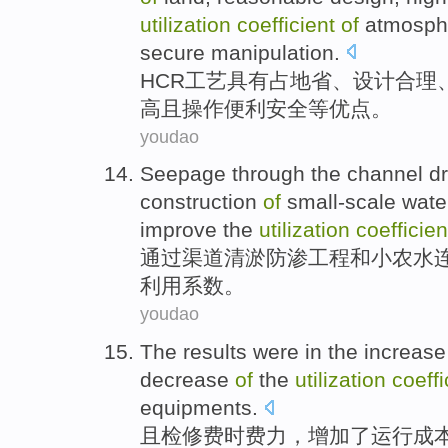
utilization
coefficient
of
atmosph
secure
manipulation
.
HCR
工艺具有
占地
省、
设计
合理
高且操作
便利
安全
等
优点
。
youdao
Seepage
through the
channel
d
construction
of
small-scale
wate
improve
the
utilization
coefficien
通过
渠道
清淤防渗
工程
和
小农
水
利用
系数
。
youdao
The
results were in the
increase
decrease
of
the
utilization
coeff
equipments
.
且检修费时费力，
增加
了
运行
成