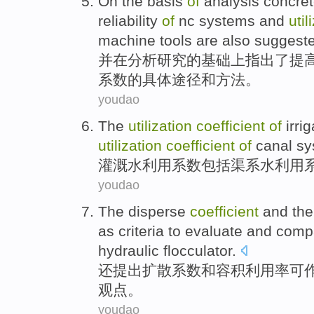
On
the
basis
of
analysis
concre
reliability
of
nc
systems
and
util
machine
tools are also
suggest
并在
分析研究
的
基础上
指出
了
提
系数的
具体
途径和
方法
。
youdao
The
utilization
coefficient
of
irri
utilization
coefficient
of
canal s
灌溉水
利用
系数
包括
渠系
水
利用
youdao
The
disperse
coefficient
and
th
as
criteria to
evaluate
and comp
hydraulic flocculator
.
还提出
扩散
系数
和
容积
利用率
可
观点。
youdao