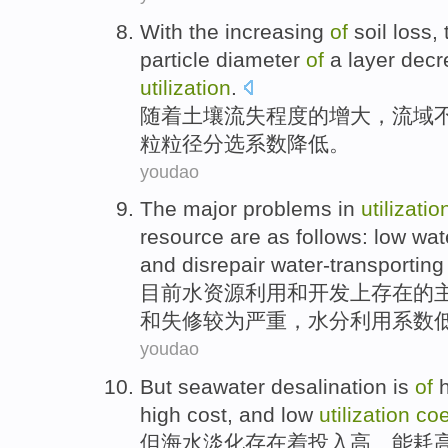
With
the
increasing
of
soil
loss
,
particle
diameter
of
a
layer
decr
utilization
.
随着
土壤
流失程度
的
增大
，流域
粒
粒径
分选
系数
降低
。
youdao
The
major
problems
in
utilizatio
resource
are
as follows:
low
wat
and
disrepair
water-transporting
目前
水资源
利用
和
开发上存在
的
和
失修
较为严重，
水分
利用
系数
youdao
But
seawater
desalination
is
of
high
cost, and
low
utilization
coe
但
海水
淡化
存在着
投入
高
、
能耗