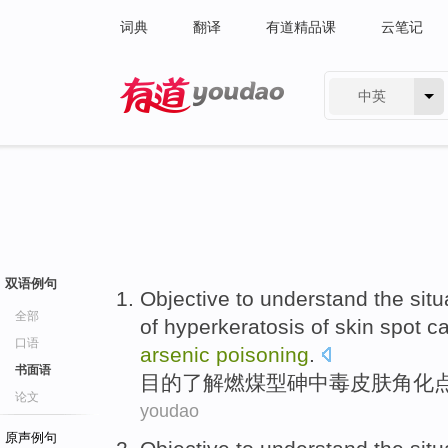
词典
翻译
有道精品课
云笔记
中英
有道 - 网易旗下搜索
双语例句
Objective to
understand
the
situ
全部
of
hyperkeratosis
of skin
spot
ca
口语
arsenic
poisoning
.
书面语
目的
了解
燃煤
型
砷
中毒
皮肤
角化
论文
youdao
原声例句