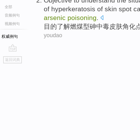
Objective to
understand
the
situ
全部
of
hyperkeratosis
of skin
spot
ca
音频例句
arsenic
poisoning
.
视频例句
目的
了解
燃煤
型
砷
中毒
皮肤
角化
youdao
权威例句
go
返回词典
top