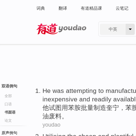
词典
翻译
有道精品课
云笔记
中英
有道 - 网易旗下搜索
双语例句
He
was
attempting to
manufactu
全部
inexpensive
and
readily
availab
口语
他
试图
用
苯胺
批量
制造
奎宁
，苯
书面语
油
废料。
论文
youdao
原声例句