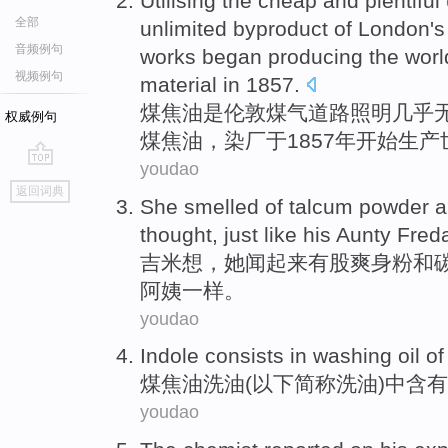
Utilising
the
cheap
and plentiful
全部
unlimited
byproduct
of
London
'
音频例句
works
began
producing
the worl
视频例句
material
in 1857.
煤焦油
是
伦敦
煤气
道路
照明
几乎
权威例句
煤焦油
，
染厂
于1857年
开始
生产
youdao
go
返回词典
top
She
smelled
of
talcum
powder
a
thought
,
just
like
his
Aunty
Fred
吉米
想
，
她
闻
起来有股
爽身粉
和
阿姨
一样。
youdao
Indole consists
in
washing
oil
o
煤焦油
洗
油
(以下简称洗油)
中
含有
youdao