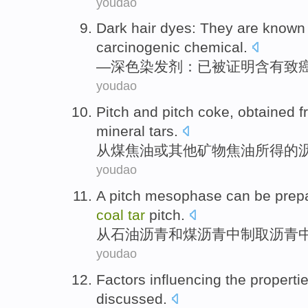
youdao
Dark
hair dyes
: They
are known
carcinogenic
chemical
.
—
深色
染发剂
：已
被
证明
含有
致
youdao
Pitch
and
pitch
coke
,
obtained
f
mineral
tars
.
从
煤焦油
或
其他
矿物
焦油
所得
的
youdao
A
pitch
mesophase
can be prep
coal
tar
pitch
.
从
石油
沥青
和
煤
沥青
中制取
沥青
youdao
Factors
influencing
the
properti
discussed
.