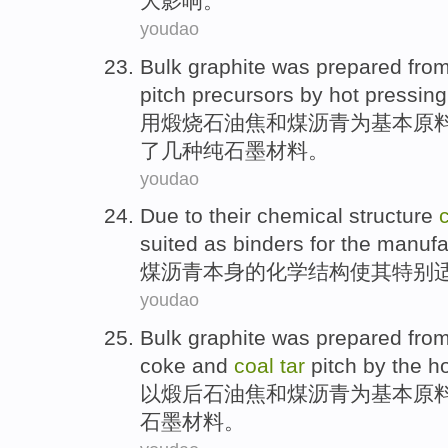
大
影响。
youdao
Bulk
graphite
was
prepared
from
pitch precursors
by
hot pressing
用煅烧
石油
焦
和
煤
沥青
为基本原
了
几种纯
石墨
材料。
youdao
Due to
their
chemical
structure
suited
as
binders
for
the
manufa
煤
沥青
本身
的
化学
结构
使
其
特别
youdao
Bulk
graphite
was prepared
from
coke
and
coal
tar
pitch
by the
ho
以煅后
石油
焦
和
煤
沥青
为基本
原
石墨材料
。