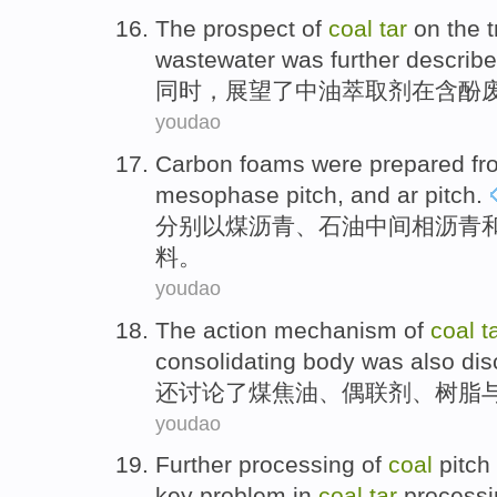
The prospect
of
coal
tar
on
the
wastewater
was further describe
同时
，展望了中油萃取剂
在
含
酚
youdao
Carbon foams
were
prepared
fr
mesophase
pitch
,
and
ar
pitch
.
分别以
煤
沥青
、
石油
中间
相沥青
料。
youdao
The
action
mechanism
of
coal
t
consolidating
body
was also
di
还
讨论了
煤焦油
、
偶联
剂
、
树脂
youdao
Further
processing of
coal
pitch
key
problem
in
coal
tar
processi