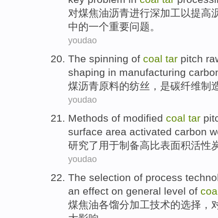
对
煤焦油
沥青
进行深加工
以
提高
中的
一个
重要
问题
。
youdao
The
spinning
of
coal
tar
pitch
ra
shaping
in
manufacturing
carbon
煤
沥青
原料
的
纺丝
，
是
碳纤维
制
youdao
Methods
of
modified
coal
tar
pit
surface area
activated carbon w
研究了
用于
制备
高比
表面积
活性
youdao
The
selection
of
process
techno
an effect
on
general
level
of
coa
煤焦油
各馏分
加工
技术
的
选择
，