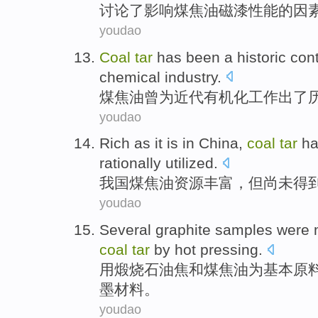
讨论了
影响
煤焦油
磁漆
性能
的
因
youdao
Coal
tar
has been
a
historic
cont
chemical industry
.
煤焦油
曾
为
近代
有机
化工
作出了
youdao
Rich
as it is
in China
,
coal
tar
ha
rationally
utilized
.
我国
煤焦油资源
丰富
，但
尚未
得
youdao
Several
graphite
samples were 
coal
tar
by
hot pressing
.
用
煅烧石油
焦
和
煤焦油
为基本原
墨材料
。
youdao