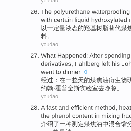
youdao
The polyurethane
waterproofing
with
certain
liquid
hydroxylated
以
一定量
液态
的
羟基
树脂
替代
煤
料
。
youdao
What Happened
:
After
spendin
derivatives
, Fahlberg
left
his
Jo
went to
dinner
.
经过
：
在
一整天
的
煤焦油
衍生物
约翰·
霍普金斯
实验室
去
晚餐
。
youdao
A
fast and
efficient
method
,
heat
the
phenol
content
in
mixing
fra
介绍了
一种
测定
煤焦油
中
混合
馏