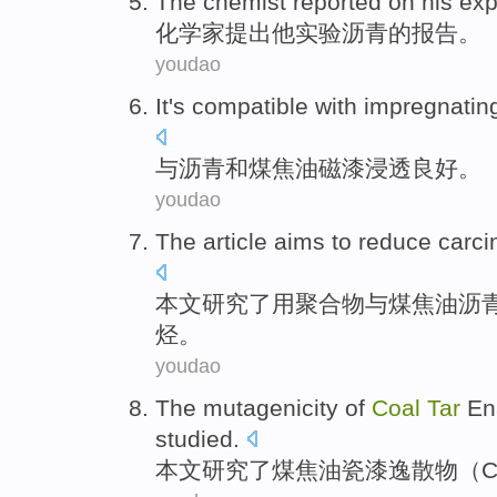
The chemist
reported
on
his
exp
化学家
提出
他
实验
沥青
的
报告
。
youdao
It's compatible
with
impregnatin
与
沥青
和
煤焦油
磁漆
浸透良好
。
youdao
The article
aims to
reduce
carci
本文
研究了用聚合物与
煤焦油
沥
烃
。
youdao
The
mutagenicity
of
Coal
Tar
En
studied
.
本文
研究
了
煤焦油
瓷漆
逸散物（
C