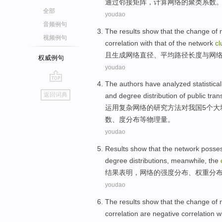
通过
邻接
矩阵
，
计算
网络
的
聚
类
系数
全部
youdao
音频例句
The results
show that the change of
视频例句
correlation
with
that of the
network
cl
且
生成
网络
直径
、
平均
路径
长度
与
网
权威例句
youdao
The authors
have
analyzed
statistical
go
返回词典
and
degree
distribution
of
public tran
top
运用
复杂
网络
的
研究方法对
我国
5
个大
数
、
度
分布
等
物理量。
youdao
Results
show that
the
network
posse
degree
distributions
,
meanwhile
,
the
结果
表明
，
网络
的
强度
分布
、
权重
分
youdao
The results
show that the change of
correlation
are negative
correlation
w