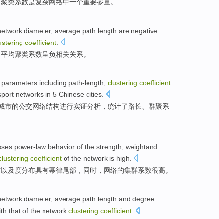
。聚类系数
是
复杂
网络
中
一个
重要
参量
。
network
diameter
,
average
path
length
are
negative
ustering
coefficient
.
络平均
聚类
系数
呈负
相关关系
。
parameters
including
path-length,
clustering
coefficient
sport
networks
in
5
Chinese cities
.
城市的
公交
网络结构
进行
实证分析，
统计
了路长、
群聚
系
sses
power-law
behavior
of
the
strength
,
weightand
clustering
coefficient
of
the network is high.
布以及
度
分布
具有
幂律
尾部，
同时
，网络
的
集群
系数
很高。
network
diameter
,
average
path
length
and
degree
ith
that of the
network
clustering
coefficient
.