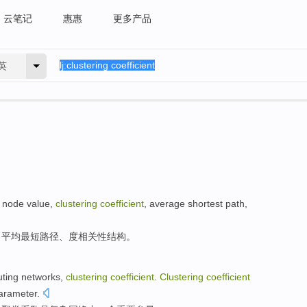
云笔记
惠惠
更多产品
英
node
value
,
clustering
coefficient
,
average
shortest
path
,
、
平均
最短
路径
、度相关性
结构
。
ting
networks
,
clustering
coefficient
.
Clustering
coefficient
arameter
.