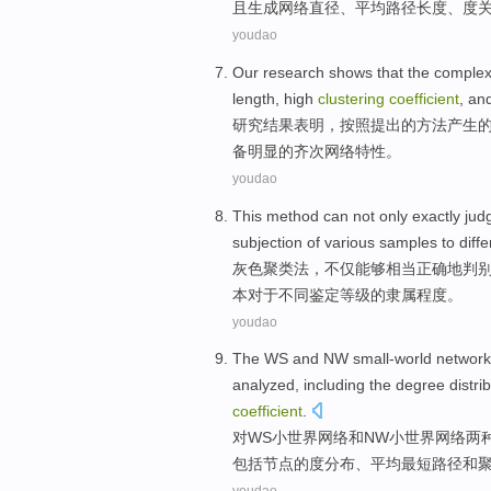
且
生成
网络
直径
、
平均
路径
长度
、
度
youdao
Our research
shows that
the
comple
length
,
high
clustering
coefficient
, an
研究
结果
表明
，
按照
提出
的
方法
产生
备
明显的
齐次
网络
特性
。
youdao
This
method
can
not only
exactly
jud
subjection
of various
samples
to
diffe
灰色
聚
类
法
，
不仅
能够
相当
正确地
判
本
对于
不同
鉴定
等级
的
隶属
程度。
youdao
The
WS
and
NW small-world
network
analyzed
,
including
the
degree
distri
coefficient
.
对
WS
小
世界
网络
和
NW小世界网络两
包括
节点
的
度
分布
、
平均
最短
路径
和