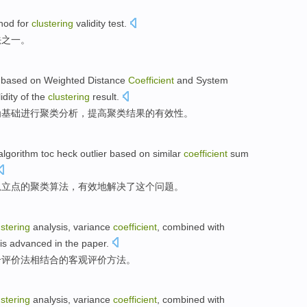
hod
for
clustering
validity
test
.
法
之一。
s
based
on
Weighted
Distance
Coefficient
and
System
idity
of
the
clustering
result
.
为基础进行
聚
类
分析
，
提高
聚类
结果
的
有效性
。
algorithm
toc heck
outlier
based on
similar
coefficient
sum
孤立点
的
聚类
算法
，
有效地
解决了
这个
问题
。
ustering
analysis
,
variance
coefficient
,
combined
with
is
advanced
in
the
paper.
合
评价
法相结合
的
客观
评价
方法
。
ustering
analysis
,
variance
coefficient
,
combined
with