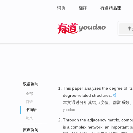
词典
翻译
有道精品课
中
有道 - 网易旗下搜索
双语例句
This paper
analyzes
the degree of
its
全部
degree-related
structures
.
口语
本文
通过分析
其
结点
度
值
、
群聚
系数
书面语
youdao
论文
Through the
adjacency
matrix
,
compu
is
a
complex
network
,
an
important
p
原声例句