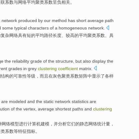
关联
系数
与
网络平均聚类系数
呈
负
相关
。
x
network
produced
by our
method
has
short
average
path
d
some typical
characters
of
a
homogeneous
network.
的
复杂
网络
具有
短
的
平均
路径
长度
、
较高
的平均
聚类
系数
、
具
ge
the
reliability
grade
of
the
structure
,
but also
display
the
rent
grades
in
grey
clustering
coefficient
matrix
.
别
结构
的
可靠性
等级
，
而且
在
灰色聚类
系数
矩阵
中
显示
了
各
样
are modeled
and
the
static
network
statistics
are
bution
of
the
vertex
, average
shortest
paths
and
clustering
种网络
模型
进行计算机建模，
并
分析它们
的
静态
网络
统计量
，
聚类系数等特征指标。