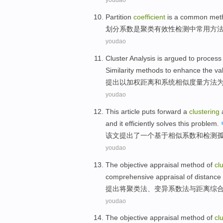
youdao
Partition
coefficient
is
a common
met
划分
系数
是
聚类
有效性
检测
中
常用
方
youdao
Cluster
Analysis
is argued
to proces
Similarity
methods
to
enhance
the
val
提出
以
加权
距离
和
系统
相似度量
方法
youdao
This article
puts forward
a
clustering
and
it
efficiently
solves
this
problem
.
该文
提出
了
一个
基于
相似
系数
和
检测
youdao
The
objective
appraisal
method
of
cl
comprehensive
appraisal of
distance
提出
将
聚
类
法
、
变异
系数法
与
距离
综
youdao
The
objective
appraisal
method
of
cl