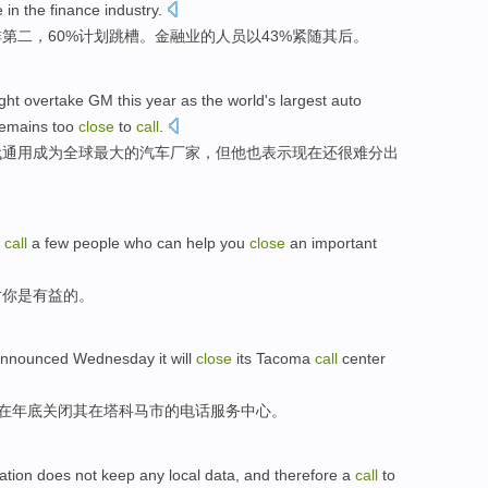
 in the
finance industry
.
第二，60%
计划
跳槽
。金融业的人员
以
43%
紧随其后
。
ght
overtake
GM
this year
as
the
world's
largest
auto
 remains
too
close
to
call
.
代
通用
成为
全球
最大
的
汽车
厂家
，
但
他
也
表示
现在还很难分出
call
a few
people who
can
help
you
close
an
important
对你是
有益
的。
nnounced
Wednesday it
will
close
its
Tacoma
call
center
在
年底
关闭
其
在
塔科马市的
电话
服务
中心
。
ation
does not
keep
any
local
data
, and
therefore
a
call
to