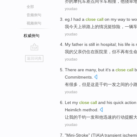
乔
的
摩托车
差点
同
卡车
相撞
，
他
侥幸
全部
youdao
音频例句
eg.I had a
close
call
on
my
way
to
wo
视频例句
我
今天
上班
路上
的情况挺
惊险
，
一
辆
youdao
权威例句
My
father
is still
in
hospital
;
his
life
is
我
的
父亲
仍
住
在
医院
里，
但
不再
有
生
go
返回词典
youdao
top
There are
many
,
but
it
's
a
close
call
b
Commitments
.
有
很多
，
但是
这
是
千钧一发
之间
的
小
youdao
Let
my
close
call
and
his
quick
action
Heimlich
method
.
让
我
的
千钧一发
和
他
迅速
的
行动
提醒
youdao
"
Mini-Stroke
" (
TIA
)
A transient
ischem