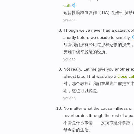
call
.
短暂
性脑
缺血
发作
（
TIA
）短暂性脑缺
youdao
Though
we
've
never
had a
catastrop
shortly before
we
decide to
simplify
.
尽管
我们
没有
经历
过
那样
悲惨
的
损失
灾难中侥幸脱险的经历。
youdao
Not really.
Let
me give you another 
almost
late
.
That
was
also
a
close
cal
对，
那个
教授
让
我们
在
星期二前
把
学
期
，
这
也
可以说是。
youdao
No matter
what
the cause -
illness
or
reverberates through
the
rest of a
pa
不管是
什么事情
——
疾病
或
意外事故
母
今后
的
生活
。