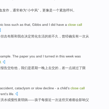
血发作，
通常
称为
“小
中风
”，
更
像是
一
个紧急呼叫。
hic
loss
such
as that,
Gibbs
and
I
did
have
a
close
call
，但吉
布斯
和
我
在决定简化生活的
前不久
，
曾经
确实
有
一
次从
example. The
paper
you
and I
turned
in
this
week
was
l
.
术
报告
交给他
，我们
是
星期一
晚上去交的，
差一点
就过了
限
accident
,
cataclysm
or
slow
decline
-
a
child
's
close
call
rent
's
life
.
，
洪水
或
慢性
衰弱病
——
孩子
每
接近
一
次
这些
灾难都会影响
父