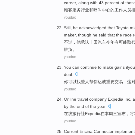
career
, along
with
43 percent
of
those
顾客
服务
行业
和
呼叫
中心
的
工作
人员排
youdao
Still
,
he
acknowledged that
Toyota
mi
maker
,
though
he
said
that the race
不过
，
他
承认
丰田汽车
今年
有可能
取
胜负。
youdao
You
can
continue to make gains
ifyou
deal
.
你
可以
找些
人
帮
你
达成
重要
交易，这
youdao
Online
travel
company
Expedia
Inc.
a
by the
end
of the
year.
在线
旅行社
Expedia在
本周
三
宣布
，
将
youdao
Current
Encina
Connector
implement