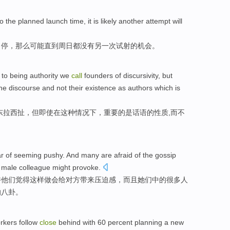
o
the
planned launch
time
,
it
is
likely
another
attempt
will
叫停，
那么
可能
直到
周日
都
没有
另一
次
试射
的机会。
to being
authority
we
call
founders of
discursivity
,
but
he
discourse
and not
their
existence
as
authors
which is
东拉西扯
，
但
即使
在
这种
情况下
，重要
的
是
话语
的
性质
,
而
不
ar of
seeming
pushy
.
And
many
are afraid
of the
gossip
male
colleague
might
provoke.
许他们觉得这样做会给
对方带来压迫感
，
而且
她们中的
很多
人
的
八卦
。
rkers
follow
close
behind
with 60 percent
planning
a
new