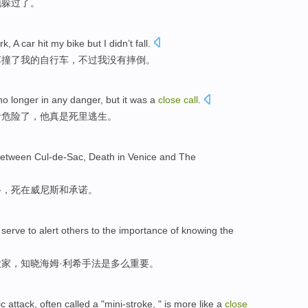
地躲过了。
rk
,
A
car
hit
my
bike
but
I
didn’t
fall
.
车
撞了
我的
自行车
，
不过
我
没有
摔倒
。
 no
longer
in any
danger
,
but
it was
a
close
call
.
命
危险
了，
他
真是
死里逃生
。
etween
Cul-de-Sac
,
Death
in
Venice
and
The
路
，
死
在
威尼斯
和
承诺
。
serve to alert
others
to the
importance
of
knowing
the
大家
，
知晓
海
姆·利希手法是
多么重要
。
ic
attack
,
often
called a
"
mini-stroke
, " is more
like
a
close