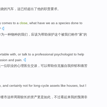
燃烧的汽车，这已经超出了他的职责要求。
y
comes
to
a
close
,
what
have
we
as
a
species
done
to
?
作为
一种
物种
的
我们
，应该
为
帮助
保护
这个
被我们称作“家”的
rtable
with,
or
talk to
a
professional
psychologist
to
help
ssion
and
pain
.
找
一位
职业
的
心理医生交谈
，
可以
帮助
你
克服
自我抑郁
和
痛苦
m
, and
certainly not
for
long-cycle
assets
like
houses,
but
I
对
楼市
这样周期较长的
资产更是
如此
，
不过
看起来
我的预测
非