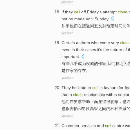
youdao
If
they
call
off
Friday's
attempt
close
t
not
be made
until
Sunday
.
如果
他们
在
接近
周五
发射
预定
时间
前
youdao
Certain
authors
who come very
close
even
in
their
cases
it
's
the
nature
of
t
important
.
有些
几乎
成为
权威
的
作家
,
我们
称之为
是作家的
存在
。
youdao
They
hesitate
to
call
in
favours for fe
that a
close
relationship
with
a
senior
他们
在
要求
帮助上面
显得
很犹豫
，也
也
很
害怕
和
男性
高管
之间
的
种种
关系
youdao
Customer
services
and
call
centre
wo