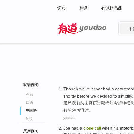
词典
翻译
有道精品课
中
有道 - 网易旗下搜索
双语例句
Though
we
've never
had
a
catastrop
全部
shortly
before
we
decided to
simplify
.
口语
虽然
我们
从未
经历
过
那样
的
灾难性
损
短
的
密切
通话
。
书面语
youdao
论文
Joe
had a
close
call
when
his
motorb
原声例句