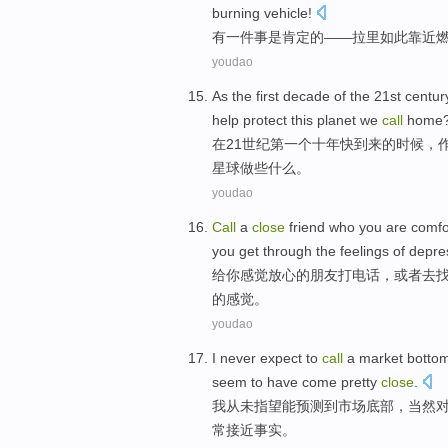
burning vehicle!
有
一件事是肯定的——拉里如此靠近
youdao
As
the first
decade
of the
21st
centur
help
protect
this
planet
we
call
home
在
21
世纪
第一
个
十年快
到来
的
时候，
星球
做些什么
。
youdao
Call
a
close
friend
who
you
are comfo
you
get through
the
feelings
of
depre
给
你
感觉
放心
的
朋友
打电话
，
或者
去
的感觉。
youdao
I
never
expect
to
call
a
market
botto
seem to have come
pretty
close
.
我
从未
指望
能预测
到
市场
底部
，
当然
常
接近事实。