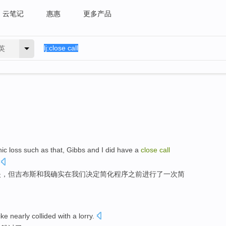
云笔记
惠惠
更多产品
英
hic
loss
such
as that,
Gibbs
and
I
did
have
a
close
call
失
，
但吉布斯
和
我
确实
在我们
决定
简化程序
之前
进行了
一次
简
ike
nearly
collided
with
a
lorry
.