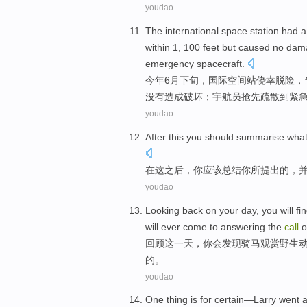
youdao
The
international
space
station
had
within 1, 100
feet
but
caused
no
dam
emergency
spacecraft
.
今年6月
下旬
，
国际
空间站
侥幸脱险，
没有
造成破坏
；
宇航员
抢先
疏散
到
紧
youdao
After
this
you
should
summarise wha
在
这
之后，
你
应该
总结
你
所
提出
的，
youdao
Looking back
on your
day
,
you
will
fi
will
ever come to
answering
the
call
o
回顾
这
一天
，
你
会
发现
骑马
观赏
野生
的
。
youdao
O
ne thing is for certain—Larry wen