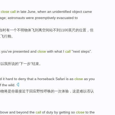
a
close
call
in late June
,
when
an
unidentified
object
came
age
;
astronauts were
preemptively
evacuated
to
当时
有
一个
不明
物体
飞
到
离空间站不到1100
英尺
的位置，
但
急
飞行舱。
t
you
've
presented
and
close
with
what
I
call
"
next steps
".
并
以
我
所说
的“
下一步
”
结束
。
nd
it
hard to
deny that
a
horseback
Safari
is
as
close
as you
f
the wild.
动物
将
是
你
最接近于
回应
野性
呼唤
的
一
次体验，这是
难以
否认
t above and beyond the
call
of duty by getting so
close
to the