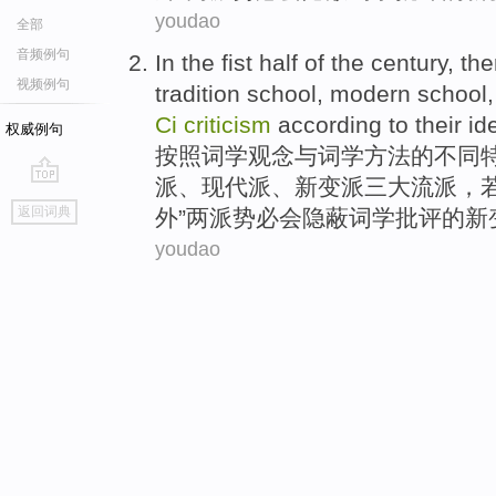
youdao
全部
音频例句
In the fist half
of
the
century
,
the
视频例句
tradition
school
,
modern
school
Ci
criticism
according to
their id
权威例句
按照
词
学
观念
与
词学
方法
的
不同特
派
、
现代派
、新变派
三大
流派
，
go
返回词典
外”两派势必会隐蔽词学
批评
的新
top
youdao