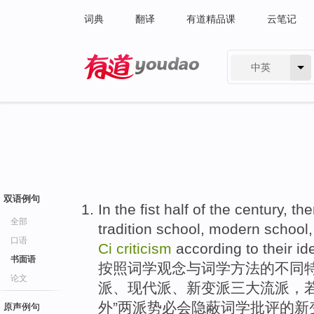
词典
翻译
有道精品课
云笔记
中英
有道 - 网易旗下搜索
双语例句
In the fist half
of
the
century
,
the
全部
tradition
school
,
modern
school
口语
Ci
criticism
according to
their id
书面语
按照
词
学
观念
与
词学
方法
的
不同特
论文
派
、
现代派
、新变派
三大
流派
，
外”两派势必会隐蔽词学
批评
的新
原声例句