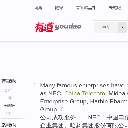
词典
翻译
有道精品课
云笔记
中英
有道 - 网易旗下搜索
双语例句
Many
famous
enterprises
have
全部
as
NEC
,
China
Telecom
,
Midea
口语
Enterprise
Group, Harbin Pharm
书面语
Group.
论文
公司
成功
服务于：
NEC
、
中国
电
企业
集团、哈药集团
股份有限
公
原声例句